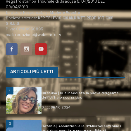
Registro stampa Tribunale di Siracusa N. 04/2010 DEL
09/04/2010
Direttore Responsabile:
Michele Accolla
Società editrice:
KFP TELEVISION AND WEB PRODUCTIONS
S.R.L.S.
P.Iva:
02184950893
mail:
redazione@webmarte.tv
ARTICOLI PIÙ LETTI
1
Siracusa | Si è insediata la nuova dirigente
dell’Ufficio scolastico
6 FEBBRAIO 2024
2
Catania | Assunzioni alla StMicroelectronics:
posizioni aperte e come candidarsi