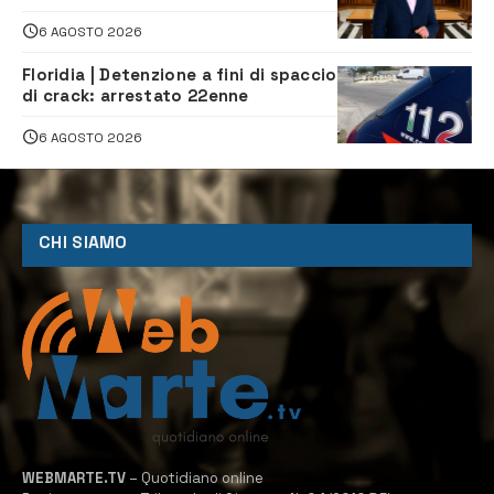
proposta è nostra»
6 AGOSTO 2026
Floridia | Detenzione a fini di spaccio
di crack: arrestato 22enne
6 AGOSTO 2026
CHI SIAMO
WEBMARTE.TV
– Quotidiano online