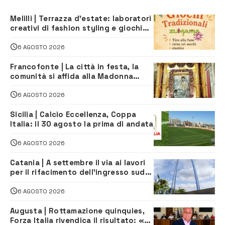
Melilli | Terrazza d’estate: laboratori
creativi di fashion styling e giochi
tradizionali di Zuimama, ecco come
iscriversi
6 AGOSTO 2026
Francofonte | La città in festa, la
comunità si affida alla Madonna
della Neve tra fede e tradizione
6 AGOSTO 2026
Sicilia | Calcio Eccellenza, Coppa
Italia: il 30 agosto la prima di andata
6 AGOSTO 2026
Catania | A settembre il via ai lavori
per il rifacimento dell’ingresso sud
del porto
6 AGOSTO 2026
Augusta | Rottamazione quinquies,
Forza Italia rivendica il risultato: «La