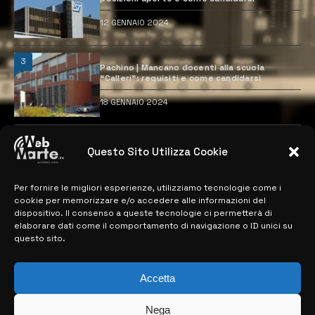
12 GENNAIO 2024
3
Pachino | Mancano docenti alla scuola
“Calleri”: requisiti e come candidarsi
18 GENNAIO 2024
4
Catania | Opportunità di lavoro con St
Questo Sito Utilizza Cookie
Microelectronics: centinaia di assunzioni
previste
28 MARZO 2024
Per fornire le migliori esperienze, utilizziamo tecnologie come i
cookie per memorizzare e/o accedere alle informazioni del
dispositivo. Il consenso a queste tecnologie ci permetterà di
elaborare dati come il comportamento di navigazione o ID unici su
MAPPA DEL SITO
questo sito.
> NOTIZIE
Accetta
> EDIZIONI LOCALI
Nega