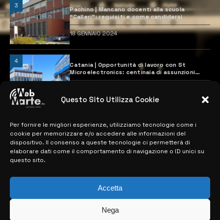
3
Pachino | Mancano docenti alla scuola
“Calleri”: requisiti e come candidarsi
18 GENNAIO 2024
4
Catania | Opportunità di lavoro con St
Microelectronics: centinaia di assunzioni
previste
28 MARZO 2024
Questo Sito Utilizza Cookie
Per fornire le migliori esperienze, utilizziamo tecnologie come i
MAPPA DEL SITO
cookie per memorizzare e/o accedere alle informazioni del
dispositivo. Il consenso a queste tecnologie ci permetterà di
> NOTIZIE
elaborare dati come il comportamento di navigazione o ID unici su
questo sito.
> EDIZIONI LOCALI
> CONTATTI
Accetta
> INFO
Nega