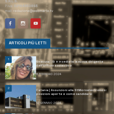
S.R.L.S.
P.Iva:
02184950893
mail:
redazione@webmarte.tv
ARTICOLI PIÙ LETTI
1
Siracusa | Si è insediata la nuova dirigente
dell’Ufficio scolastico
6 FEBBRAIO 2024
2
Catania | Assunzioni alla StMicroelectronics:
posizioni aperte e come candidarsi
12 GENNAIO 2024