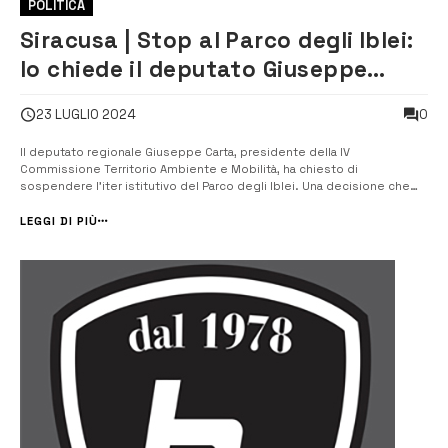
POLITICA
Siracusa | Stop al Parco degli Iblei:
lo chiede il deputato Giuseppe
Carta
0
23 LUGLIO 2024
Il deputato regionale Giuseppe Carta, presidente della IV
Commissione Territorio Ambiente e Mobilità, ha chiesto di
sospendere l’iter istitutivo del Parco degli Iblei. Una decisione che
arriva dopo numerosi incontri con i sindaci dei comuni interessati,
associazioni di categoria, comitati spontanei a tutela degli agricoltori,
LEGGI DI PIÙ
allevatori e impr...