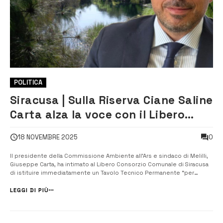
POLITICA
Siracusa | Sulla Riserva Ciane Saline
Carta alza la voce con il Libero
Consorzio
0
18 NOVEMBRE 2025
Il presidente della Commissione Ambiente all’Ars e sindaco di Melilli,
Giuseppe Carta, ha intimato al Libero Consorzio Comunale di Siracusa
di istituire immediatamente un Tavolo Tecnico Permanente “per
affrontare il disastro gestionale della Riserva Naturale Orientata Fiume
Ciane e Saline di Siracusa”. L’atto formale arriva dopo mesi di denunc...
LEGGI DI PIÙ