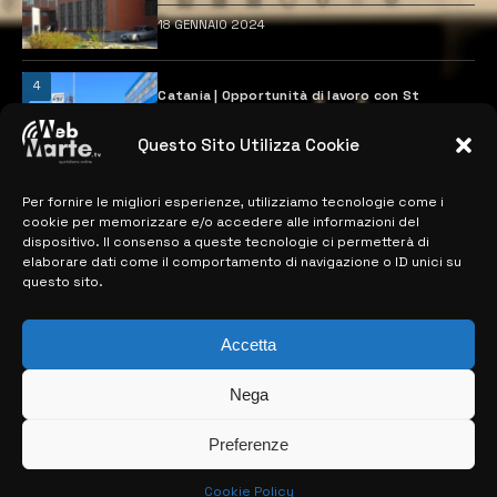
18 GENNAIO 2024
4
Catania | Opportunità di lavoro con St
Microelectronics: centinaia di assunzioni
previste
Questo Sito Utilizza Cookie
28 MARZO 2024
Per fornire le migliori esperienze, utilizziamo tecnologie come i
cookie per memorizzare e/o accedere alle informazioni del
MAPPA DEL SITO
dispositivo. Il consenso a queste tecnologie ci permetterà di
elaborare dati come il comportamento di navigazione o ID unici su
questo sito.
> NOTIZIE
> EDIZIONI LOCALI
Accetta
> CONTATTI
Nega
> INFO
Preferenze
Cookie Policy