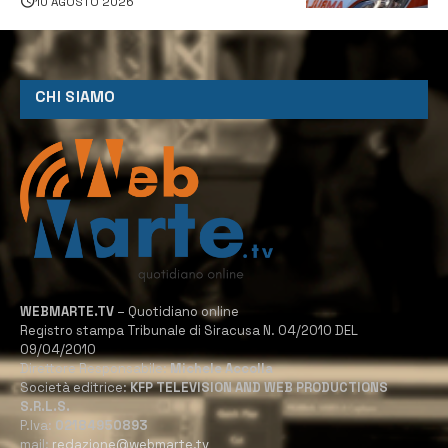
10 AGOSTO 2026
CHI SIAMO
WEBMARTE.TV
– Quotidiano online
Registro stampa Tribunale di Siracusa N. 04/2010 DEL
09/04/2010
Direttore Responsabile:
Michele Accolla
Società editrice:
KFP TELEVISION AND WEB PRODUCTIONS
S.R.L.S.
P.Iva:
02184950893
mail:
redazione@webmarte.tv