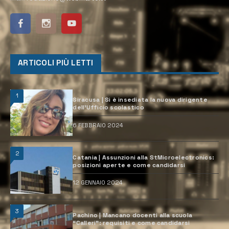
ARTICOLI PIÙ LETTI
1
Siracusa | Si è insediata la nuova dirigente
dell’Ufficio scolastico
6 FEBBRAIO 2024
2
Catania | Assunzioni alla StMicroelectronics:
posizioni aperte e come candidarsi
12 GENNAIO 2024
3
Pachino | Mancano docenti alla scuola
“Calleri”: requisiti e come candidarsi