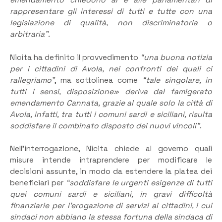
emendamento chiedono ai e alle parlamentari di
rappresentare gli interessi di tutti e tutte con una
legislazione di qualità, non discriminatoria o
arbitraria”.
Nicita ha definito il provvedimento
“una
buona notizia
per i cittadini di Avola, nei confronti dei quali ci
rallegriamo”
, ma sottolinea come
“tale singolare, in
tutti i sensi, disposizione» deriva dal famigerato
emendamento Cannata, grazie al quale solo la città di
Avola, infatti, tra tutti i comuni sardi e siciliani, risulta
soddisfare il combinato disposto dei nuovi vincoli”
.
Nell’interrogazione, Nicita chiede al governo quali
misure intende intraprendere per modificare le
decisioni assunte, in modo da estendere la platea dei
beneficiari per
“soddisfare le urgenti esigenze di tutti
quei comuni sardi e siciliani, in gravi difficoltà
finanziarie per l’erogazione di servizi ai cittadini, i cui
sindaci non abbiano la stessa fortuna della sindaca di