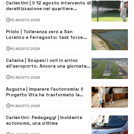
Carlentini | Il 12 agosto intervento di
derattizzazione nel quartiere
Santuzzi
10 AGOSTO 2026
Priolo | Tolleranza zero a San
Lorenzo e Ferragosto: task force
contro degrado e caos sul litorale,
navette gratuite
10 AGOSTO 2026
Catania | Sospesi i voli in arrivo
all’aeroporto. Ancora una giornata
di disagi per i viaggiatori
10 AGOSTO 2026
Augusta | Imparare l’autonomia: il
Progetto Vita ha trasformato la
quotidianità in una palestra di
indipendenza
10 AGOSTO 2026
Carlentini- Pedagaggi | Incidente
autonomo, una vittima