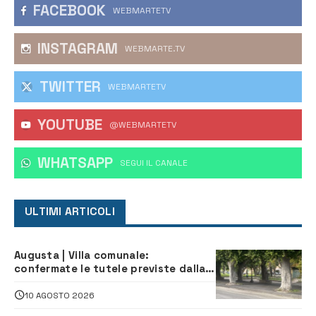
FACEBOOK
WEBMARTETV
INSTAGRAM
WEBMARTE.TV
TWITTER
WEBMARTETV
YOUTUBE
@WEBMARTETV
WHATSAPP
‎SEGUI IL CANALE
ULTIMI ARTICOLI
Augusta | Villa comunale:
confermate le tutele previste dalla
Soprintendenza
10 AGOSTO 2026