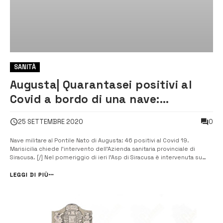
SANITÀ
Augusta| Quarantasei positivi al
Covid a bordo di una nave:
Marisicilia si rivolge all’Asp di
0
25 SETTEMBRE 2020
Siracusa
Nave militare al Pontile Nato di Augusta: 46 positivi al Covid 19.
Marisicilia chiede l’intervento dell’Azienda sanitaria provinciale di
Siracusa. [/] Nel pomeriggio di ieri l’Asp di Siracusa è intervenuta su
richiesta del comandante di Marisicilia ammiraglio Andrea Cottini a
bordo della nave militare “Margottini” giunta al pontile...
LEGGI DI PIÙ