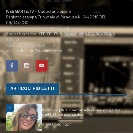
WEBMARTE.TV
– Quotidiano online
Registro stampa Tribunale di Siracusa N. 04/2010 DEL
09/04/2010
Direttore Responsabile:
Michele Accolla
Società editrice:
KFP TELEVISION AND WEB PRODUCTIONS
S.R.L.S.
P.Iva:
02184950893
mail:
redazione@webmarte.tv
ARTICOLI PIÙ LETTI
1
Siracusa | Si è insediata la nuova dirigente
dell’Ufficio scolastico
6 FEBBRAIO 2024