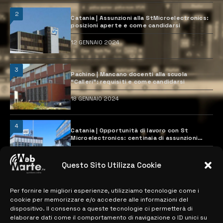
2
Catania | Assunzioni alla StMicroelectronics:
posizioni aperte e come candidarsi
12 GENNAIO 2024
3
Pachino | Mancano docenti alla scuola
“Calleri”: requisiti e come candidarsi
18 GENNAIO 2024
4
Catania | Opportunità di lavoro con St
Microelectronics: centinaia di assunzioni
previste
28 MARZO 2024
Questo Sito Utilizza Cookie
Per fornire le migliori esperienze, utilizziamo tecnologie come i
MAPPA DEL SITO
cookie per memorizzare e/o accedere alle informazioni del
dispositivo. Il consenso a queste tecnologie ci permetterà di
> NOTIZIE
elaborare dati come il comportamento di navigazione o ID unici su