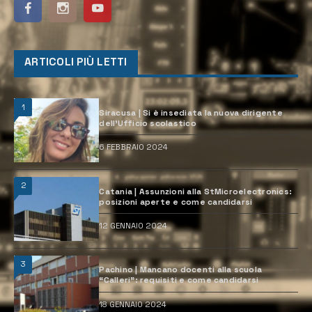
ARTICOLI PIÙ LETTI
1
Siracusa | Si è insediata la nuova dirigente
dell’Ufficio scolastico
6 FEBBRAIO 2024
2
Catania | Assunzioni alla StMicroelectronics:
posizioni aperte e come candidarsi
12 GENNAIO 2024
3
Pachino | Mancano docenti alla scuola
“Calleri”: requisiti e come candidarsi
18 GENNAIO 2024