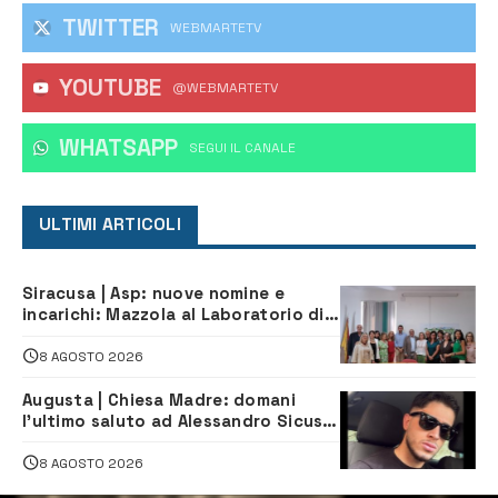
TWITTER
WEBMARTETV
YOUTUBE
@WEBMARTETV
WHATSAPP
‎SEGUI IL CANALE
ULTIMI ARTICOLI
Siracusa | Asp: nuove nomine e
incarichi: Mazzola al Laboratorio di
Sanità pubblica, Matteliano al
Servizio Legale
8 AGOSTO 2026
Augusta | Chiesa Madre: domani
l’ultimo saluto ad Alessandro Sicuso,
morto in un incidente stradale
8 AGOSTO 2026