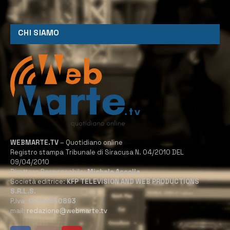
CHI SIAMO
WEBMARTE.TV
– Quotidiano online
Registro stampa Tribunale di Siracusa N. 04/2010 DEL
09/04/2010
Direttore Responsabile:
Michele Accolla
Società editrice:
KFP TELEVISION AND WEB PRODUCTIONS
S.R.L.S.
P.Iva:
02184950893
mail:
redazione@webmarte.tv