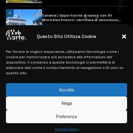
4
Catania | Opportunità di lavoro con St
Microelectronics: centinaia di assunzioni
previste
28 MARZO 2024
Questo Sito Utilizza Cookie
Per fornire le migliori esperienze, utilizziamo tecnologie come i
MAPPA DEL SITO
cookie per memorizzare e/o accedere alle informazioni del
dispositivo. Il consenso a queste tecnologie ci permetterà di
> NOTIZIE
elaborare dati come il comportamento di navigazione o ID unici su
questo sito.
> EDIZIONI LOCALI
> CONTATTI
Accetta
> INFO
Nega
Preferenze
Cookie Policy