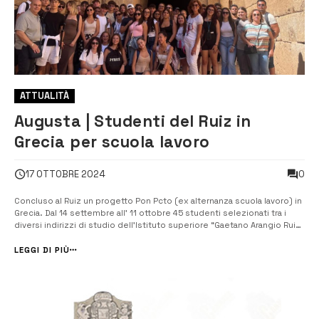
ATTUALITÀ
Augusta | Studenti del Ruiz in
Grecia per scuola lavoro
0
17 OTTOBRE 2024
Concluso al Ruiz un progetto Pon Pcto (ex alternanza scuola lavoro) in
Grecia. Dal 14 settembre all’ 11 ottobre 45 studenti selezionati tra i
diversi indirizzi di studio dell’Istituto superiore “Gaetano Arangio Ruiz”
hanno soggiornato ad Anavyssos in Grecia, nell’hotel Alexander Beach
Anavyssos”, per svolere il progetto Pon/Pcto “Tourism and...
LEGGI DI PIÙ