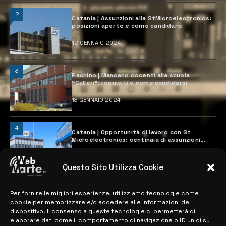
2
Catania | Assunzioni alla StMicroelectronics:
posizioni aperte e come candidarsi
12 GENNAIO 2024
3
Pachino | Mancano docenti alla scuola
“Calleri”: requisiti e come candidarsi
18 GENNAIO 2024
4
Catania | Opportunità di lavoro con St
Microelectronics: centinaia di assunzioni
previste
28 MARZO 2024
Questo Sito Utilizza Cookie
Per fornire le migliori esperienze, utilizziamo tecnologie come i
MAPPA DEL SITO
cookie per memorizzare e/o accedere alle informazioni del
dispositivo. Il consenso a queste tecnologie ci permetterà di
> NOTIZIE
elaborare dati come il comportamento di navigazione o ID unici su