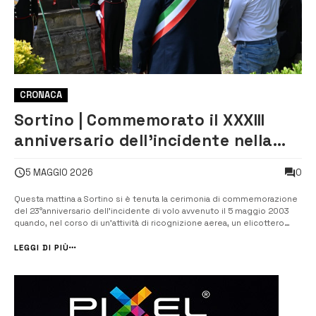
CRONACA
Sortino | Commemorato il XXXIII
anniversario dell’incidente nella
Valle dell’Anapo
0
5 MAGGIO 2026
Questa mattina a Sortino si è tenuta la cerimonia di commemorazione
del 23°anniversario dell’incidente di volo avvenuto il 5 maggio 2003
quando, nel corso di un’attività di ricognizione aerea, un elicottero
dell’Arma dei Carabinieri precipitò. A bordo c’erano Alessandro Trovato
Enrico Mincone, militari effettivi al Nucleo elicotteri Cara...
LEGGI DI PIÙ