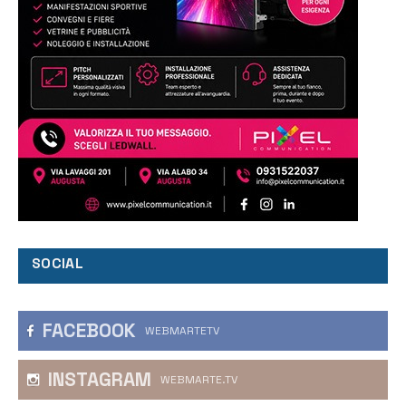
SOCIAL
FACEBOOK
WEBMARTETV
INSTAGRAM
WEBMARTE.TV