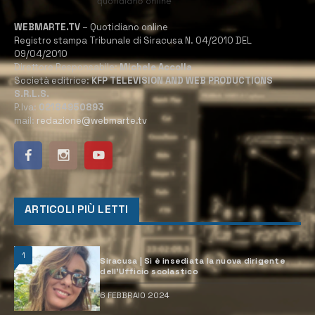
WEBMARTE.TV
– Quotidiano online
Registro stampa Tribunale di Siracusa N. 04/2010 DEL
09/04/2010
Direttore Responsabile:
Michele Accolla
Società editrice:
KFP TELEVISION AND WEB PRODUCTIONS
S.R.L.S.
P.Iva:
02184950893
mail:
redazione@webmarte.tv
ARTICOLI PIÙ LETTI
1
Siracusa | Si è insediata la nuova dirigente
dell’Ufficio scolastico
6 FEBBRAIO 2024