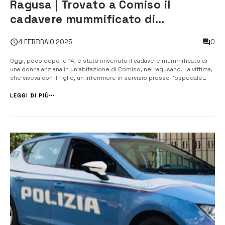
Ragusa | Trovato a Comiso il
cadavere mummificato di
un’anziana donna
0
4 FEBBRAIO 2025
Oggi, poco dopo le 14, è stato rinvenuto il cadavere mummificato di
una donna anziana in un’abitazione di Comiso, nel ragusano. La vittima,
che viveva con il figlio, un infermiere in servizio presso l’ospedale
locale, era stata segnalata come ospite in una struttura per anziani. A
fare la scoperta, la polizia, che è intervenuta sul...
LEGGI DI PIÙ