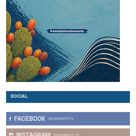
SOCIAL
FACEBOOK
WEBMARTETV
INSTAGRAM
WEBMARTE.TV