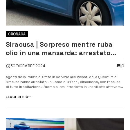
CRONACA
Siracusa | Sorpreso mentre ruba
olio in una mansarda: arrestato
41enne
0
30 DICEMBRE 2024
Agenti della Polizia di Stato in servizio alle Volanti della Questura di
Siracusa hanno arrestato un uomo di 41 anni, siracusano, con l’accusa
di furto in abitazione. L’uomo si era introdotto in una villetta attraverso
le finestre posteriori, salendo poi fino alla mansarda, dove aveva
asportato una latta di olio da 5 litri. Sorpreso dai ...
LEGGI DI PIÙ