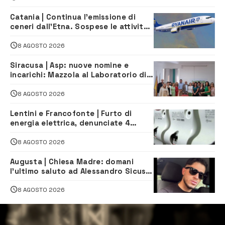
Catania | Continua l’emissione di
ceneri dall’Etna. Sospese le attività
all’aeroporto di Fontanarossa
8 AGOSTO 2026
Siracusa | Asp: nuove nomine e
incarichi: Mazzola al Laboratorio di
Sanità pubblica, Matteliano al
Servizio Legale
8 AGOSTO 2026
Lentini e Francofonte | Furto di
energia elettrica, denunciate 4
persone
8 AGOSTO 2026
Augusta | Chiesa Madre: domani
l’ultimo saluto ad Alessandro Sicuso,
morto in un incidente stradale
8 AGOSTO 2026