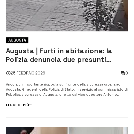
AUGUSTA
Augusta | Furti in abitazione: la
Polizia denuncia due presunti
responsabili
0
25 FEBBRAIO 2026
Ancora un’importante risposta sul fronte della sicurezza urbana ad
Augusta. Gli agenti della Polizia di Stato, in servizio al commissariato di
Pubblica sicurezza di Augusta, diretto dal vice questore Antonio
Migliorsi, hanno denunciato due uomini di 46 e 39 anni, ritenuti
presunti responsabili di un furto in abitazione, notificando loro l’avvi...
LEGGI DI PIÙ