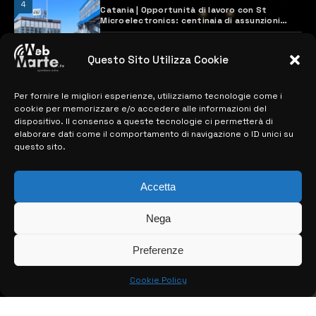
4
Catania | Opportunità di lavoro con St
Microelectronics: centinaia di assunzioni
previste
28 MARZO 2024
Questo Sito Utilizza Cookie
Per fornire le migliori esperienze, utilizziamo tecnologie come i
MAPPA DEL SITO
cookie per memorizzare e/o accedere alle informazioni del
dispositivo. Il consenso a queste tecnologie ci permetterà di
> NOTIZIE
elaborare dati come il comportamento di navigazione o ID unici su
questo sito.
> EDIZIONI LOCALI
> CONTATTI
Accetta
> INFO
Nega
Preferenze
Cookie Policy