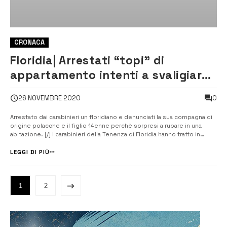
CRONACA
Floridia| Arrestati “topi” di
appartamento intenti a svaligiare
una casa
0
26 NOVEMBRE 2020
Arrestato dai carabinieri un floridiano e denunciati la sua compagna di
origine polacche e il figlio 14enne perchè sorpresi a rubare in una
abitazione. [/] I carabinieri della Tenenza di Floridia hanno tratto in
arresto per tentato furto in concorso in abitazione un siracusano
classe 1985, floridiano d’adozione, disoccupato e con precedenti
LEGGI DI PIÙ
di...
1
2