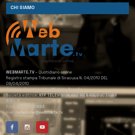
CHI SIAMO
WEBMARTE.TV
– Quotidiano online
Registro stampa Tribunale di Siracusa N. 04/2010 DEL
09/04/2010
Direttore Responsabile:
Michele Accolla
Società editrice:
KFP TELEVISION AND WEB PRODUCTIONS
S.R.L.S.
P.Iva:
02184950893
mail:
redazione@webmarte.tv