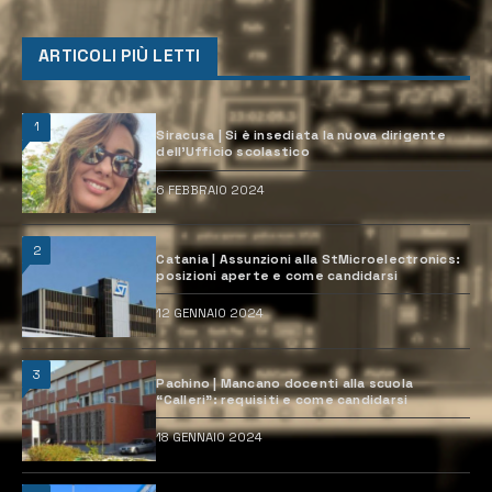
ARTICOLI PIÙ LETTI
1
Siracusa | Si è insediata la nuova dirigente
dell’Ufficio scolastico
6 FEBBRAIO 2024
2
Catania | Assunzioni alla StMicroelectronics:
posizioni aperte e come candidarsi
12 GENNAIO 2024
3
Pachino | Mancano docenti alla scuola
“Calleri”: requisiti e come candidarsi
18 GENNAIO 2024