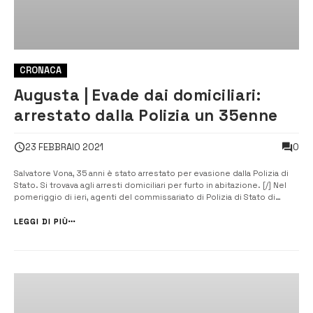
CRONACA
Augusta | Evade dai domiciliari:
arrestato dalla Polizia un 35enne
0
23 FEBBRAIO 2021
Salvatore Vona, 35 anni è stato arrestato per evasione dalla Polizia di
Stato. Si trovava agli arresti domiciliari per furto in abitazione. [/] Nel
pomeriggio di ieri, agenti del commissariato di Polizia di Stato di
Augusta hanno arrestato Salvatore Vona, 35 anni, per il reato di
evasione dagli arresti domiciliari. L’uomo era sottoposto alla m...
LEGGI DI PIÙ