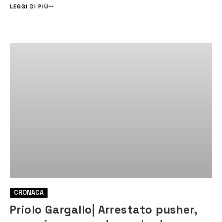
si è registrato un incremento di furti in attività commerciali e
LEGGI DI PIÙ
abitazioni ...
CRONACA
Priolo Gargallo| Arrestato pusher,