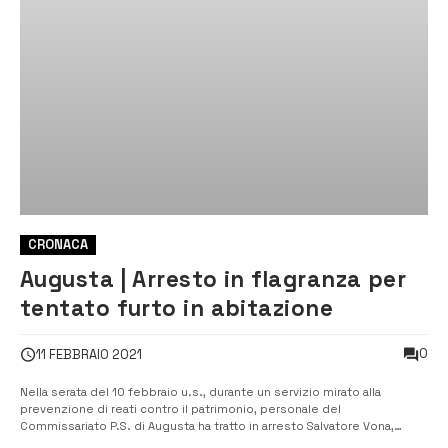
CRONACA
Augusta | Arresto in flagranza per
tentato furto in abitazione
0
11 FEBBRAIO 2021
Nella serata del 10 febbraio u.s., durante un servizio mirato alla
prevenzione di reati contro il patrimonio, personale del
Commissariato P.S. di Augusta ha tratto in arresto Salvatore Vona,
classe ’86, per il tentativo di furto in abitazione. [/] Negli ultimi giorni