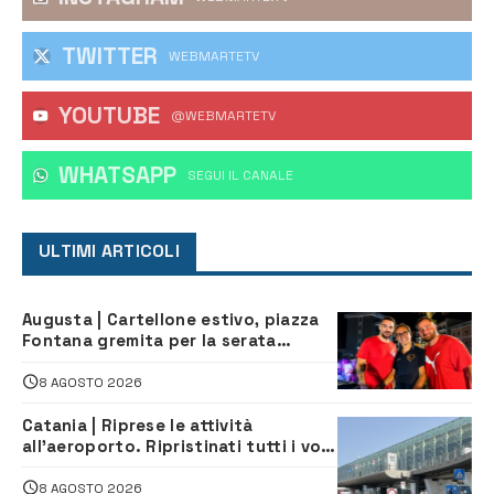
TWITTER
WEBMARTETV
YOUTUBE
@WEBMARTETV
WHATSAPP
‎SEGUI IL CANALE
ULTIMI ARTICOLI
Augusta | Cartellone estivo, piazza
Fontana gremita per la serata
caraibica con Andrea Mojito
8 AGOSTO 2026
Catania | Riprese le attività
all’aeroporto. Ripristinati tutti i voli
in arrivo e in partenza
8 AGOSTO 2026