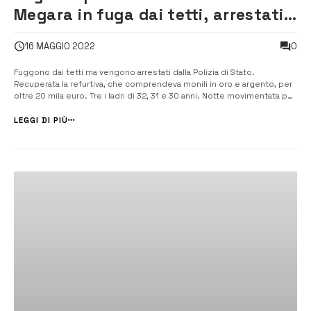
Megara in fuga dai tetti, arrestati
dalla Polizia
0
16 MAGGIO 2022
Fuggono dai tetti ma vengono arrestati dalla Polizia di Stato.
Recuperata la refurtiva, che comprendeva monili in oro e argento, per
oltre 20 mila euro. Tre i ladri di 32, 31 e 30 anni. Notte movimentata per
gli agenti del commissariato di Polizia di Stato di Augusta che, allertati
da una vicina di casa, sono […]
LEGGI DI PIÙ