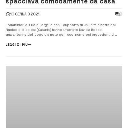
spacciava comodamente da casa
0
10 GENNAIO 2021
I carabinieri di Priolo Gargallo con il supporto di un’unità cinofila del
Nucleo di Nicolosi (Catania) hanno arrestato Davide Bosco,
quarantenne del luogo già noto per i suoi numerosi precedenti di
polizia per reati attinenti il traffico di sostanze stupefacenti. [/] I
Militari, avuta notizia che il soggetto aveva verosimilmente intrapreso
LEGGI DI PIÙ
un...