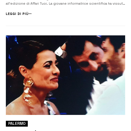
all’edizione di Affari Tuoi. La giovane informatrice scientifica ha vissuto
una vera e propria montagna russa di emozioni, ma purtroppo la sua
avventura televisiva si è conclusa con un esito tutt’altro che for...
LEGGI DI PIÙ
PALERMO