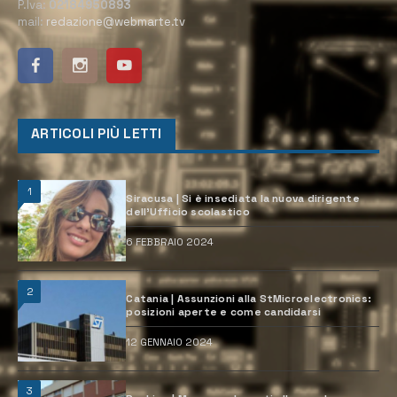
P.Iva:
02184950893
mail:
redazione@webmarte.tv
ARTICOLI PIÙ LETTI
1
Siracusa | Si è insediata la nuova dirigente
dell’Ufficio scolastico
6 FEBBRAIO 2024
2
Catania | Assunzioni alla StMicroelectronics:
posizioni aperte e come candidarsi
12 GENNAIO 2024
3