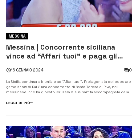
MESSINA
Messina | Concorrente siciliana
vince ad “Affari tuoi” e paga gli
studi alla figlia
0
16 GENNAIO 2024
La Sicilia continua a trionfare ad “Affari tuoi”. Protagonista del popolare
game show di Rai 2 una concorrente di Santa Teresa di Riva, nel
messinese, che ha giocato ieri sera la sua partita accompagnata dalla
sorella Graziella. Alla partecipante e toccato il numero 14, in una partita
iniziata male, dove al primo pacco chiamato vanno [&hellip...
LEGGI DI PIÙ