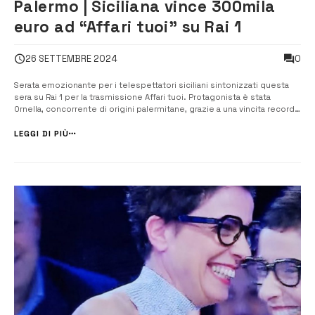
Palermo | Siciliana vince 300mila
euro ad “Affari tuoi” su Rai 1
0
26 SETTEMBRE 2024
Serata emozionante per i telespettatori siciliani sintonizzati questa
sera su Rai 1 per la trasmissione Affari tuoi. Protagonista è stata
Ornella, concorrente di origini palermitane, grazie a una vincita record
di 300mila euro. La puntata ha registrato l’offerta più alta proposta dal
Dottore nel corso di questi anni. Insieme al marito Giuseppe...
LEGGI DI PIÙ