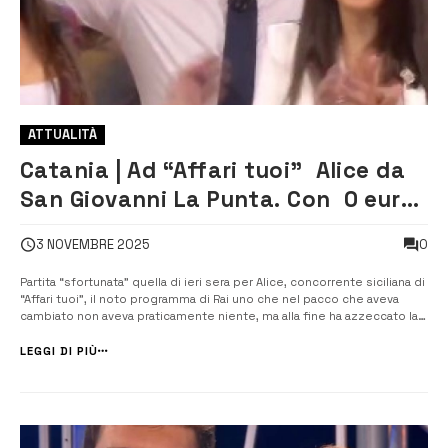
ATTUALITÀ
Catania | Ad “Affari tuoi” Alice da
San Giovanni La Punta. Con 0 euro
nel pacco ne vince 100 mila con la
0
3 NOVEMBRE 2025
Regione Fortunata
Partita “sfortunata” quella di ieri sera per Alice, concorrente siciliana di
“Affari tuoi”, il noto programma di Rai uno che nel pacco che aveva
cambiato non aveva praticamente niente, ma alla fine ha azzeccato la
Regione Fortunata e si è portata a casa 100mila euro. Originaria di San
Giovanni La Punta, in provincia di Catania, […]...
LEGGI DI PIÙ