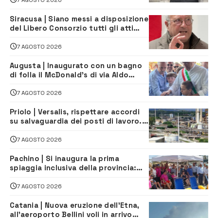
Siracusa | Siano messi a disposizione
del Libero Consorzio tutti gli atti
relativi alla privatizzazione della Sac
7 AGOSTO 2026
Augusta | Inaugurato con un bagno
di folla il McDonald’s di via Aldo
Moro
7 AGOSTO 2026
Priolo | Versalis, rispettare accordi
su salvaguardia dei posti di lavoro. Il
sindaco scrive alla società
7 AGOSTO 2026
Pachino | Si inaugura la prima
spiaggia inclusiva della provincia:
assistenza e prevenzione aperte a
tutti
7 AGOSTO 2026
Catania | Nuova eruzione dell’Etna,
all’aeroporto Bellini voli in arrivo