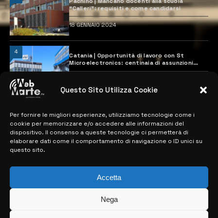
Pachino | Mancano docenti alla scuola
“Calleri”: requisiti e come candidarsi
18 GENNAIO 2024
4
Catania | Opportunità di lavoro con St
Microelectronics: centinaia di assunzioni
previste
28 MARZO 2024
Questo Sito Utilizza Cookie
Per fornire le migliori esperienze, utilizziamo tecnologie come i
MAPPA DEL SITO
cookie per memorizzare e/o accedere alle informazioni del
dispositivo. Il consenso a queste tecnologie ci permetterà di
> NOTIZIE
elaborare dati come il comportamento di navigazione o ID unici su
questo sito.
> EDIZIONI LOCALI
> CONTATTI
Accetta
> INFO
Nega