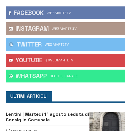
FACEBOOK
WEBMARTETV
INSTAGRAM
WEBMARTE.TV
TWITTER
WEBMARTETV
YOUTUBE
@WEBMARTETV
WHATSAPP
‎SEGUI IL CANALE
ULTIMI ARTICOLI
Lentini | Martedì 11 agosto seduta di
Consiglio Comunale
7 AGOSTO 2026