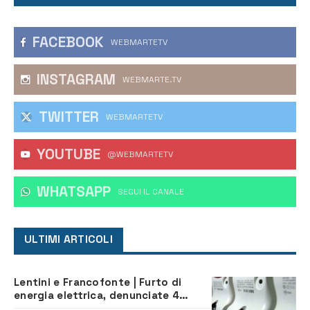
FACEBOOK
WEBMARTETV
INSTAGRAM
WEBMARTE.TV
TWITTER
WEBMARTETV
YOUTUBE
@WEBMARTETV
WHATSAPP
‎SEGUI IL CANALE
ULTIMI ARTICOLI
Lentini e Francofonte | Furto di
energia elettrica, denunciate 4
persone