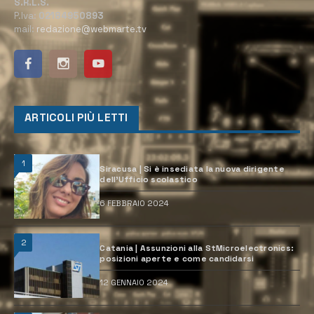
S.R.L.S.
P.Iva:
02184950893
mail:
redazione@webmarte.tv
ARTICOLI PIÙ LETTI
1
Siracusa | Si è insediata la nuova dirigente
dell’Ufficio scolastico
6 FEBBRAIO 2024
2
Catania | Assunzioni alla StMicroelectronics:
posizioni aperte e come candidarsi
12 GENNAIO 2024