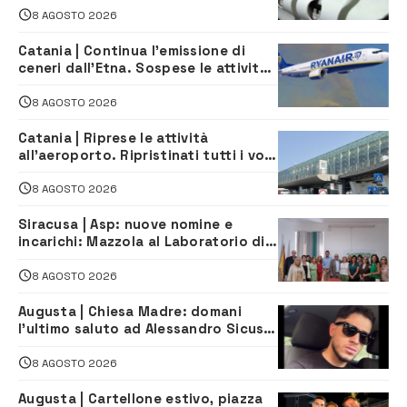
8 AGOSTO 2026
Catania | Continua l’emissione di
ceneri dall’Etna. Sospese le attività
all’aeroporto di Fontanarossa
8 AGOSTO 2026
Catania | Riprese le attività
all’aeroporto. Ripristinati tutti i voli
in arrivo e in partenza
8 AGOSTO 2026
Siracusa | Asp: nuove nomine e
incarichi: Mazzola al Laboratorio di
Sanità pubblica, Matteliano al
Servizio Legale
8 AGOSTO 2026
Augusta | Chiesa Madre: domani
l’ultimo saluto ad Alessandro Sicuso,
morto in un incidente stradale
8 AGOSTO 2026
Augusta | Cartellone estivo, piazza