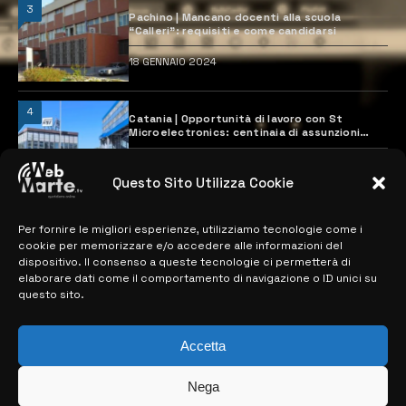
3
Pachino | Mancano docenti alla scuola
“Calleri”: requisiti e come candidarsi
18 GENNAIO 2024
4
Catania | Opportunità di lavoro con St
Microelectronics: centinaia di assunzioni
previste
28 MARZO 2024
Questo Sito Utilizza Cookie
Per fornire le migliori esperienze, utilizziamo tecnologie come i
MAPPA DEL SITO
cookie per memorizzare e/o accedere alle informazioni del
dispositivo. Il consenso a queste tecnologie ci permetterà di
> NOTIZIE
elaborare dati come il comportamento di navigazione o ID unici su
questo sito.
> EDIZIONI LOCALI
> CONTATTI
Accetta
> INFO
Nega