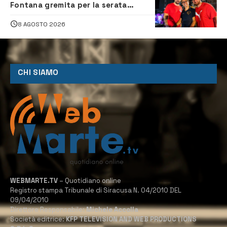
Fontana gremita per la serata
caraibica con Andrea Mojito
8 AGOSTO 2026
CHI SIAMO
WEBMARTE.TV
– Quotidiano online
Registro stampa Tribunale di Siracusa N. 04/2010 DEL
09/04/2010
Direttore Responsabile:
Michele Accolla
Società editrice:
KFP TELEVISION AND WEB PRODUCTIONS