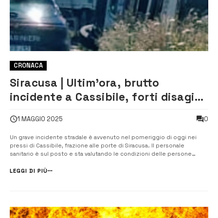
CRONACA
Siracusa | Ultim’ora, brutto
incidente a Cassibile, forti disagi
sulla rete viaria siracusana
0
1 MAGGIO 2025
Un grave incidente stradale è avvenuto nel pomeriggio di oggi nei
pressi di Cassibile, frazione alle porte di Siracusa. Il personale
sanitario è sul posto e sta valutando le condizioni delle persone
coinvolte nello scontro, prestando le prime cure necessarie. Al
momento, non è stato diffuso un bollettino ufficiale sullo stato di
LEGGI DI PIÙ
salute degli o...