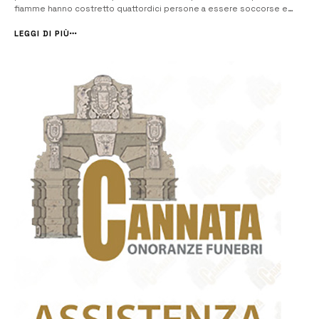
fiamme hanno costretto quattordici persone a essere soccorse e
trasportate in ospedale: una di loro ha riportato problemi alla vista,
mentre gli altri hanno subito lievi ustioni e una leggera intossicazion...
LEGGI DI PIÙ