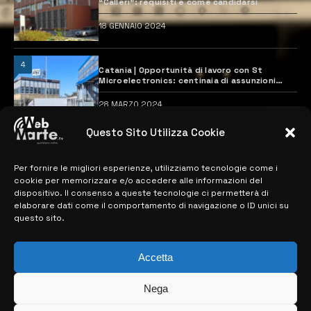
“Calleri”: requisiti e come candidarsi
18 GENNAIO 2024
4
Catania | Opportunità di lavoro con St
Microelectronics: centinaia di assunzioni
previste
28 MARZO 2024
Questo Sito Utilizza Cookie
MAPPA DEL SITO
Per fornire le migliori esperienze, utilizziamo tecnologie come i
cookie per memorizzare e/o accedere alle informazioni del
> NOTIZIE
dispositivo. Il consenso a queste tecnologie ci permetterà di
elaborare dati come il comportamento di navigazione o ID unici su
> EDIZIONI LOCALI
questo sito.
> CONTATTI
Accetta
> INFO
Nega