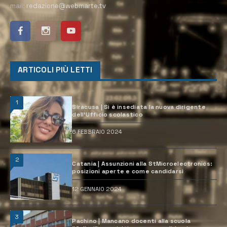
mail:
redazione@webmarte.tv
ARTICOLI PIÙ LETTI
1
Siracusa | Si è insediata la nuova dirigente
dell’Ufficio scolastico
6 FEBBRAIO 2024
2
Catania | Assunzioni alla StMicroelectronics:
posizioni aperte e come candidarsi
12 GENNAIO 2024
3
Pachino | Mancano docenti alla scuola