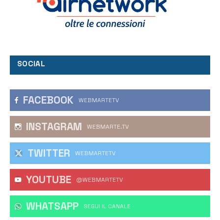
SOCIAL
FACEBOOK
WEBMARTETV
INSTAGRAM
WEBMARTE.TV
TWITTER
WEBMARTETV
YOUTUBE
@WEBMARTETV
WHATSAPP
‎SEGUI IL CANALE