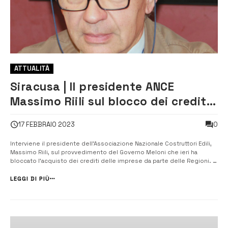
ATTUALITÀ
Siracusa | Il presidente ANCE
Massimo Riili sul blocco dei crediti.
A Siracusa le imprese edili al
0
17 FEBBRAIO 2023
collasso
Interviene il presidente dell’Associazione Nazionale Costruttori Edili,
Massimo Riili, sul provvedimento del Governo Meloni che ieri ha
bloccato l’acquisto dei crediti delle imprese da parte delle Regioni. Il
Decreto legge approvato ieri dal Consiglio dei Ministri, con il quale
sono state bloccate le cessioni dei crediti di tutti i bonus fisca...
LEGGI DI PIÙ