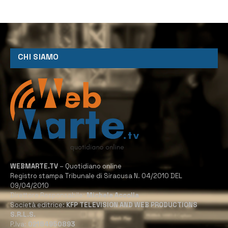
CHI SIAMO
WEBMARTE.TV
– Quotidiano online
Registro stampa Tribunale di Siracusa N. 04/2010 DEL
09/04/2010
Direttore Responsabile:
Michele Accolla
Società editrice:
KFP TELEVISION AND WEB PRODUCTIONS
S.R.L.S.
P.Iva:
02184950893