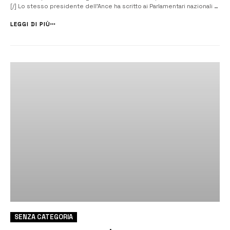
[/] Lo stesso presidente dell’Ance ha scritto ai Parlamentari nazionali e
regionali della provincia di Siracusa per chiedere di sostenere con
forza, in sede di discussione del disegno di legge di...
LEGGI DI PIÙ
SENZA CATEGORIA