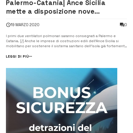
Palermo-Catania| Ance Sicilia
mette a disposizione nove
ventilatori polmonari
0
19 MARZO 2020
I primi due ventilatori polmonari saranno consegnati a Palermo e
Catania. [/] Anche le imprese di costruzioni edili dell’Ance Sicilia si
mobilitano per sostenere il sistema sanitario dell’Isola già fortemente
provato dall’epidemia di Covid-19 e che si appresta ad affrontare il
picco. L’associazione regionale dei costruttori già nei primissimi ...
LEGGI DI PIÙ