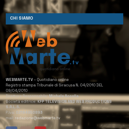
CHI SIAMO
WEBMARTE.TV
– Quotidiano online
Registro stampa Tribunale di Siracusa N. 04/2010 DEL
09/04/2010
Direttore Responsabile:
Michele Accolla
Società editrice:
KFP TELEVISION AND WEB PRODUCTIONS
S.R.L.S.
P.Iva:
02184950893
mail:
redazione@webmarte.tv