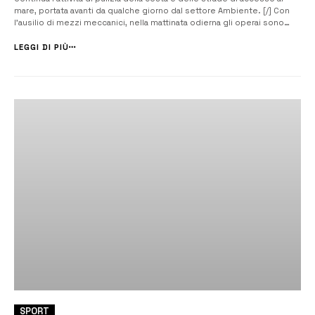
mare, portata avanti da qualche giorno dal settore Ambiente. [/] Con
l’ausilio di mezzi meccanici, nella mattinata odierna gli operai sono
intervenuti nel tratto di costa di via Lido Sacramento, provvedendo alla
pulizia delle spiagge del Minareto e di Carrozza; sono stati ...
LEGGI DI PIÙ
SPORT