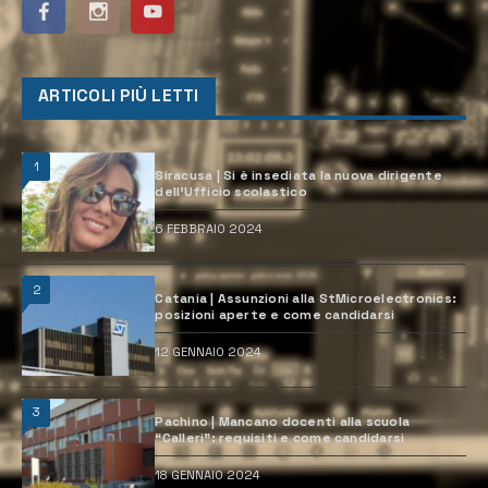
ARTICOLI PIÙ LETTI
1
Siracusa | Si è insediata la nuova dirigente
dell’Ufficio scolastico
6 FEBBRAIO 2024
2
Catania | Assunzioni alla StMicroelectronics:
posizioni aperte e come candidarsi
12 GENNAIO 2024
3
Pachino | Mancano docenti alla scuola
“Calleri”: requisiti e come candidarsi
18 GENNAIO 2024