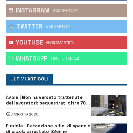
INSTAGRAM
WEBMARTE.TV
TWITTER
WEBMARTETV
YOUTUBE
@WEBMARTETV
WHATSAPP
‎SEGUI IL CANALE
ULTIMI ARTICOLI
Avola | Non ha versato trattenute
dei lavoratori: sequestrati oltre 700
mila euro a imprenditore della
climatizzazione
6 AGOSTO 2026
Floridia | Detenzione a fini di spaccio
di crack: arrestato 22enne