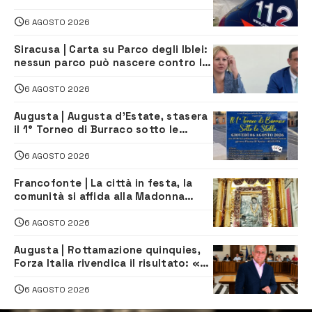
6 AGOSTO 2026
Siracusa | Carta su Parco degli Iblei:
nessun parco può nascere contro le
comunità e il territorio
6 AGOSTO 2026
Augusta | Augusta d’Estate, stasera
il 1° Torneo di Burraco sotto le
Stelle: piazza D’Astorga già sold out
6 AGOSTO 2026
Francofonte | La città in festa, la
comunità si affida alla Madonna
della Neve tra fede e tradizione
6 AGOSTO 2026
Augusta | Rottamazione quinquies,
Forza Italia rivendica il risultato: «La
proposta è nostra»
6 AGOSTO 2026