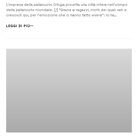
L’impresa della pallanuoto Ortigia proietta una città intera nell’olimpo
della pallanuoto mondiale. [/] “Grazie ai ragazzi, molti dei quali nati e
cresciuti qui, per l’emozione che ci hanno fatto vivere”: lo ha
dichiarato il sindaco Francesco Italia che già ieri, con un post sul suo
profilo FB, si era complimentato con i biancoverdi per il [&h...
LEGGI DI PIÙ