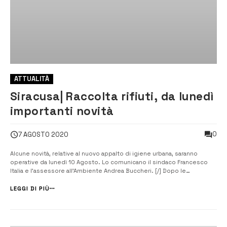
ATTUALITÀ
Siracusa| Raccolta rifiuti, da lunedì
importanti novità
0
7 AGOSTO 2020
Alcune novità, relative al nuovo appalto di igiene urbana, saranno
operative da lunedì 10 Agosto. Lo comunicano il sindaco Francesco
Italia e l’assessore all’Ambiente Andrea Buccheri. [/] Dopo le
numerose richieste dei commercianti e delle associazioni di
categoria, dalla prossima settimana, come stabilito dal nuovo
LEGGI DI PIÙ
capitolato, raddoppia il “p...