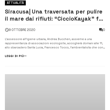
ATTUALITÀ
Siracusa| Una traversata per pulire
il mare dai rifiuti: “CiccioKayak” fa
tappa allo sbarcadero
0
9 OTTOBRE 2020
L’assessore all’Igiene urbana, Andrea Buccheri, assieme a una
rappresentanza di associazioni ecologiste, accoglierà domani alle 11,
allo sbarcadero Santa Lucia, Francesco Tocco, l’ambientalista che con
il suo kayak naviga lungo le coste siciliane, e non solo, raccogliendo
tutti i rifiuti che incontra. [/] “CiccioKayak”, come ...
LEGGI DI PIÙ