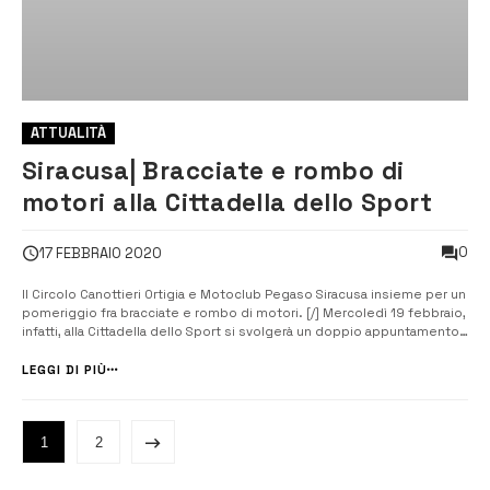
ATTUALITÀ
Siracusa| Bracciate e rombo di
motori alla Cittadella dello Sport
0
17 FEBBRAIO 2020
Il Circolo Canottieri Ortigia e Motoclub Pegaso Siracusa insieme per un
pomeriggio fra bracciate e rombo di motori. [/] Mercoledì 19 febbraio,
infatti, alla Cittadella dello Sport si svolgerà un doppio appuntamento
sportivo: alle 15 il match di pallanuoto, per la seconda giornata di
ritorno del campionato di A1 fra Ortigia e Sport Managment e ...
LEGGI DI PIÙ
1
2