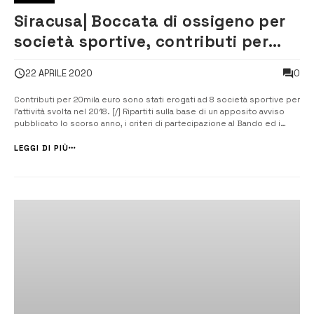
Siracusa| Boccata di ossigeno per
società sportive, contributi per
20mila euro
0
22 APRILE 2020
Contributi per 20mila euro sono stati erogati ad 8 società sportive per
l’attività svolta nel 2018. [/] Ripartiti sulla base di un apposito avviso
pubblicato lo scorso anno, i criteri di partecipazione al Bando ed i
parametri di valutazione per l’erogazione dei contributi facevano
riferimento al conseguimento di titoli di livello mondiale, eur...
LEGGI DI PIÙ