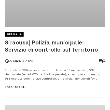
CRONACA
Siracusa| Polizia municipale:
Servizio di controllo sul territorio
0
27 MARZO 2020
Sono state 5994 le persone controllate dal 10 marzo a ieri, 105
denunciate (ex art.650 del Codice penale), ed uno per altro reato;
688 esercizi commerciali controllati, e tre titolari denunciati (ex
art.650 del Codice penale). [/] Questi sono gli ultimi aggiornamenti
della polizia municipale di Siracusa in appena poco più di sue
LEGGI DI PIÙ
settimane di [...