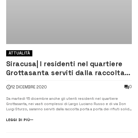
ATTUALITÀ
Siracusa| I residenti nel quartiere
Grottasanta serviti dalla raccolta
rifiuti porta a porta
0
12 DICEMBRE 2020
Da martedì 15 dicembre anche gli utenti residenti nel quartiere
Grottasanta, nei vasti complessi di Largo Luciano Russo e di via Don
Luigi Sturzo, saranno serviti dalla raccolta porta a porta dei rifiuti solidi
urbani. [/] L’estensione del servizio si rende necessario, per
rispettare la nota del Dipartimento Acque e Rifiuti del 20/11/2020,
LEGGI DI PIÙ
che...