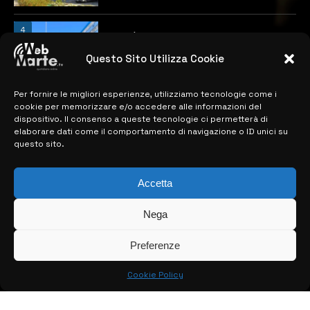
4
Catania | Opportunità di lavoro con St
Microelectronics: centinaia di assunzioni
previste
Questo Sito Utilizza Cookie
28 MARZO 2024
Per fornire le migliori esperienze, utilizziamo tecnologie come i
cookie per memorizzare e/o accedere alle informazioni del
dispositivo. Il consenso a queste tecnologie ci permetterà di
MAPPA DEL SITO
elaborare dati come il comportamento di navigazione o ID unici su
questo sito.
> NOTIZIE
> EDIZIONI LOCALI
Accetta
> CONTATTI
Nega
> INFO
Preferenze
Cookie Policy