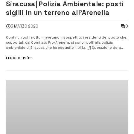
Siracusa| Polizia Ambientale: posti
sigilli in un terreno all’Arenella
0
3 MARZO 2020
Continui roghi notturni avevano insospettito i residenti del posto che,
supportati dal Comitato Pro-Arenella, si sono rivolti alla polizia
ambientale di Siracusa che ha eseguito il blitz. [/] Operazione della
polizia ambientale questa mattina nella zona balneare dell’Arenella. Gli
agenti, coordinati dal vice comandante Romualdo Trionfant...
LEGGI DI PIÙ