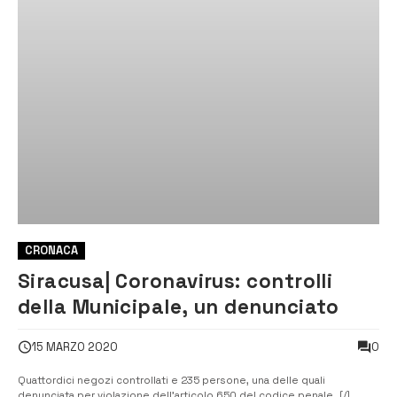
CRONACA
Siracusa| Coronavirus: controlli
della Municipale, un denunciato
0
15 MARZO 2020
Quattordici negozi controllati e 235 persone, una delle quali
denunciata per violazione dell’articolo 650 del codice penale. [/]