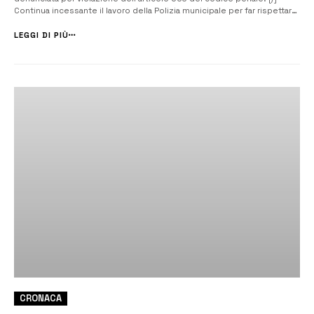
Continua incessante il lavoro della Polizia municipale per far rispettare
i provvedimenti del governo nazionale e delle amministrazioni
regionale e comunale contro la diffusione del coronavirus. I servizi
LEGGI DI PIÙ
sono ...
CRONACA