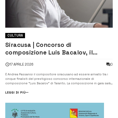
CULTURA
Siracusa | Concorso di
composizione Luis Bacalov, il
compositore Andrea Passanisi tra i
0
17 APRILE 2026
cinque finalisti
È Andrea Passanisi il compositore siracusano ad essere arrivato tra i
cinque finalisti del prestigioso concorso internazionale di
composizione “Luis Bacalov” di Taranto. La composizione in gara sarà
pubblicata a cura di Eleutheria edizioni musicali. Il premio, organizzato
dall’ orchestra Ico della Magna Grecia, in collaborazione con l&#8...
LEGGI DI PIÙ