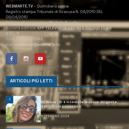
WEBMARTE.TV
– Quotidiano online
Registro stampa Tribunale di Siracusa N. 04/2010 DEL
09/04/2010
Direttore Responsabile:
Michele Accolla
Società editrice:
KFP TELEVISION AND WEB PRODUCTIONS
S.R.L.S.
P.Iva:
02184950893
mail:
redazione@webmarte.tv
ARTICOLI PIÙ LETTI
1
Siracusa | Si è insediata la nuova dirigente
dell’Ufficio scolastico
6 FEBBRAIO 2024