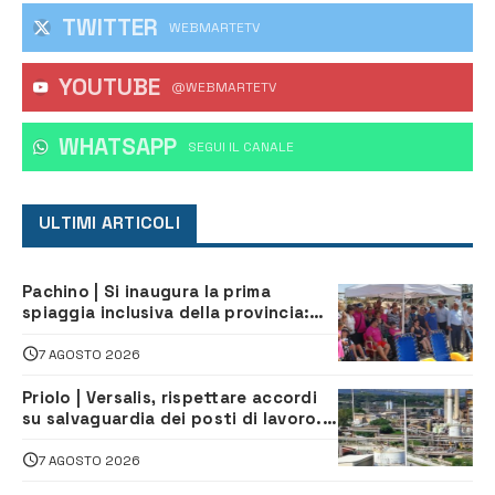
TWITTER
WEBMARTETV
YOUTUBE
@WEBMARTETV
WHATSAPP
‎SEGUI IL CANALE
ULTIMI ARTICOLI
Pachino | Si inaugura la prima
spiaggia inclusiva della provincia:
assistenza e prevenzione aperte a
tutti
7 AGOSTO 2026
Priolo | Versalis, rispettare accordi
su salvaguardia dei posti di lavoro. Il
sindaco scrive alla società
7 AGOSTO 2026