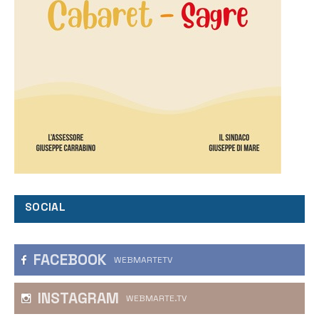
SOCIAL
FACEBOOK
WEBMARTETV
INSTAGRAM
WEBMARTE.TV