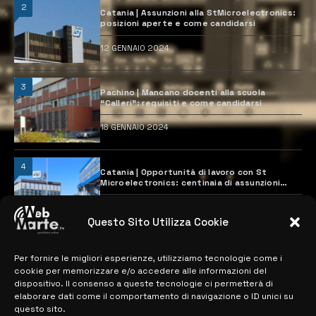
2
Catania | Assunzioni alla StMicroelectronics:
posizioni aperte e come candidarsi
12 GENNAIO 2024
3
Pachino | Mancano docenti alla scuola
“Calleri”: requisiti e come candidarsi
18 GENNAIO 2024
4
Catania | Opportunità di lavoro con St
Microelectronics: centinaia di assunzioni
previste
28 MARZO 2024
Questo Sito Utilizza Cookie
Per fornire le migliori esperienze, utilizziamo tecnologie come i
MAPPA DEL SITO
cookie per memorizzare e/o accedere alle informazioni del
dispositivo. Il consenso a queste tecnologie ci permetterà di
> NOTIZIE
elaborare dati come il comportamento di navigazione o ID unici su
questo sito.