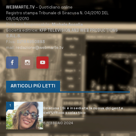
WEBMARTE.TV
– Quotidiano online
Registro stampa Tribunale di Siracusa N. 04/2010 DEL
09/04/2010
Direttore Responsabile:
Michele Accolla
Società editrice:
KFP TELEVISION AND WEB PRODUCTIONS
S.R.L.S.
P.Iva:
02184950893
mail:
redazione@webmarte.tv
ARTICOLI PIÙ LETTI
1
Siracusa | Si è insediata la nuova dirigente
dell’Ufficio scolastico
6 FEBBRAIO 2024