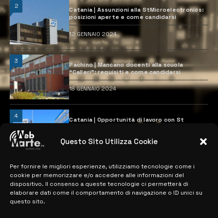
2
Catania | Assunzioni alla StMicroelectronics:
posizioni aperte e come candidarsi
12 GENNAIO 2024
3
Pachino | Mancano docenti alla scuola
“Calleri”: requisiti e come candidarsi
18 GENNAIO 2024
4
Catania | Opportunità di lavoro con St
Microelectronics: centinaia di assunzioni
previste
Questo Sito Utilizza Cookie
28 MARZO 2024
Per fornire le migliori esperienze, utilizziamo tecnologie come i
cookie per memorizzare e/o accedere alle informazioni del
MAPPA DEL SITO
dispositivo. Il consenso a queste tecnologie ci permetterà di
elaborare dati come il comportamento di navigazione o ID unici su
questo sito.
> NOTIZIE