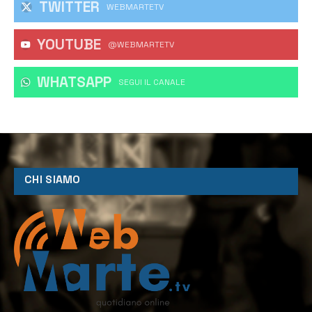
TWITTER
WEBMARTETV
YOUTUBE
@WEBMARTETV
WHATSAPP
‎SEGUI IL CANALE
CHI SIAMO