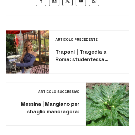
ARTICOLO PRECEDENTE
Trapani | Tragedia a
Roma: studentessa
siciliana trovata senza
vita. Aveva 23 anni
ARTICOLO SUCCESSIVO
Messina | Mangiano per
sbaglio mandragora:
intossicati marito e
moglie. Sono in
rianimazione