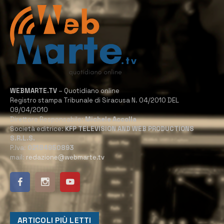
WEBMARTE.TV
– Quotidiano online
Registro stampa Tribunale di Siracusa N. 04/2010 DEL
09/04/2010
Direttore Responsabile:
Michele Accolla
Società editrice:
KFP TELEVISION AND WEB PRODUCTIONS
S.R.L.S.
P.Iva:
02184950893
mail:
redazione@webmarte.tv
ARTICOLI PIÙ LETTI