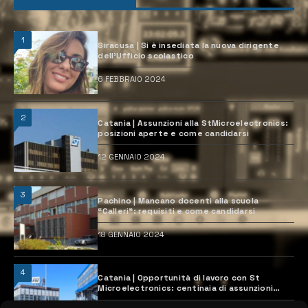
1
Siracusa | Si è insediata la nuova dirigente
dell’Ufficio scolastico
6 FEBBRAIO 2024
2
Catania | Assunzioni alla StMicroelectronics:
posizioni aperte e come candidarsi
12 GENNAIO 2024
3
Pachino | Mancano docenti alla scuola
“Calleri”: requisiti e come candidarsi
18 GENNAIO 2024
4
Catania | Opportunità di lavoro con St
Microelectronics: centinaia di assunzioni
previste