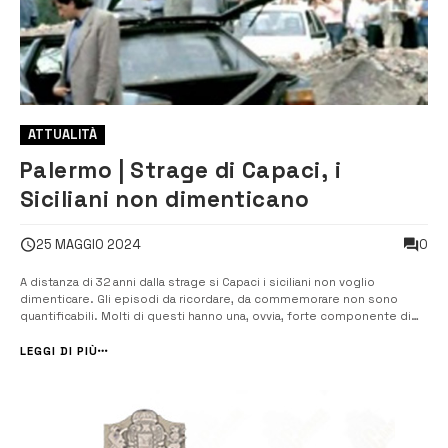
ATTUALITÀ
Palermo | Strage di Capaci, i
Siciliani non dimenticano
0
25 MAGGIO 2024
A distanza di 32 anni dalla strage si Capaci i siciliani non voglio
dimenticare. Gli episodi da ricordare, da commemorare non sono
quantificabili. Molti di questi hanno una, ovvia, forte componente di
soggettività, altri sono “oggettivi”. Tra questi non possiamo non
annoverare uno dei momenti che ha, in primis, turbato e, perché no,
LEGGI DI PIÙ
cambiato l...