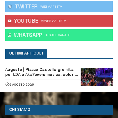
TWITTER
WEBMARTETV
YOUTUBE
@WEBMARTETV
WHATSAPP
‎SEGUI IL CANALE
ULTIMI ARTICOLI
Augusta | Piazza Castello gremita
per LDA e Aka7even: musica, colori
ed emozioni per “Augusta d’Estate”
9 AGOSTO 2026
CHI SIAMO