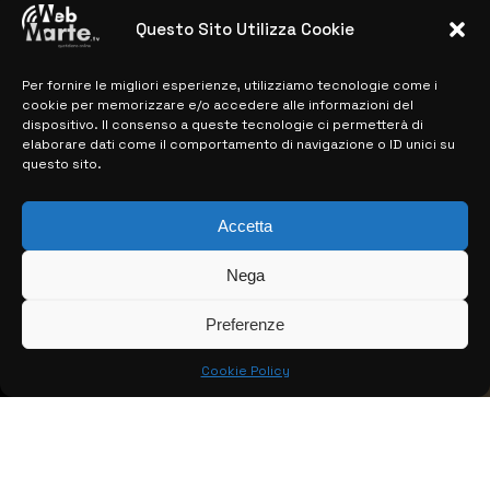
28 MARZO 2024
Questo Sito Utilizza Cookie
Per fornire le migliori esperienze, utilizziamo tecnologie come i
MAPPA DEL SITO
cookie per memorizzare e/o accedere alle informazioni del
dispositivo. Il consenso a queste tecnologie ci permetterà di
> NOTIZIE
elaborare dati come il comportamento di navigazione o ID unici su
questo sito.
> EDIZIONI LOCALI
> CONTATTI
Accetta
> INFO
Nega
Preferenze
Cookie Policy
© COPYRIGHT 2026:
KFP TELEVISION AND WEB PRODUCTIONS
S.R.L.S.
– P.IVA: 02184950893 – TUTTI I DIRITTI RISERVATI –