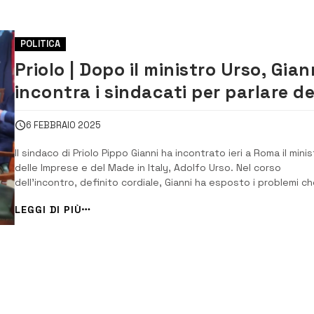
POLITICA
Priolo | Dopo il ministro Urso, Gian
incontra i sindacati per parlare de
futuro del petrolchimico
6 FEBBRAIO 2025
Il sindaco di Priolo Pippo Gianni ha incontrato ieri a Roma il minis
delle Imprese e del Made in Italy, Adolfo Urso. Nel corso
dell’incontro, definito cordiale, Gianni ha esposto i problemi c
caratterizzano l’attuale crisi dell’intero polo industriale, da Vers
LEGGI DI PIÙ
ad Isab Goi Energy, da Sasol ad Ias. Gianni ha anche invitato il
mini...