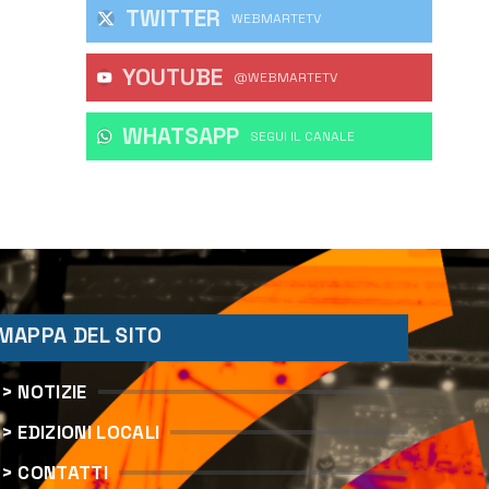
TWITTER
WEBMARTETV
YOUTUBE
@WEBMARTETV
WHATSAPP
‎SEGUI IL CANALE
MAPPA DEL SITO
> NOTIZIE
> EDIZIONI LOCALI
> CONTATTI