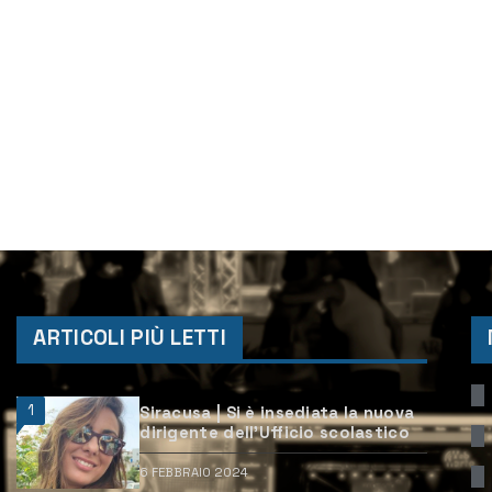
ARTICOLI PIÙ LETTI
1
Siracusa | Si è insediata la nuova
dirigente dell’Ufficio scolastico
6 FEBBRAIO 2024