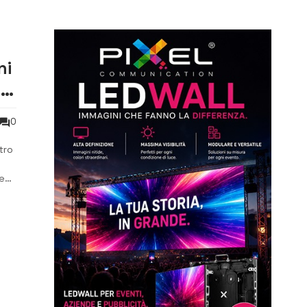
ni
l
0
tro
he
alis