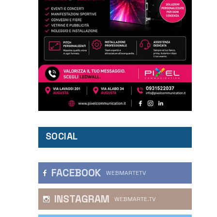
SOCIAL
FACEBOOK
WEBMARTETV
INSTAGRAM
WEBMARTE.TV