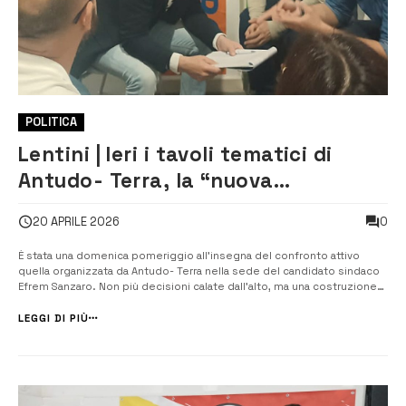
POLITICA
Lentini | Ieri i tavoli tematici di
Antudo- Terra, la “nuova
municipalità” riparte dai cittadini
0
20 APRILE 2026
È stata una domenica pomeriggio all’insegna del confronto attivo
quella organizzata da Antudo- Terra nella sede del candidato sindaco
Efrem Sanzaro. Non più decisioni calate dall’alto, ma una costruzione
collettiva che parte dalle piazze e arriva alle istituzioni: è questo il
segnale forte emerso durante l’ultima domenica di lavori, che ...
LEGGI DI PIÙ