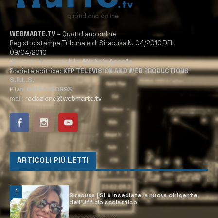
WEBMARTE.TV
– Quotidiano online
Registro stampa Tribunale di Siracusa N. 04/2010 DEL
09/04/2010
Direttore Responsabile:
Michele Accolla
Società editrice:
KFP TELEVISION AND WEB PRODUCTIONS
S.R.L.S.
P.Iva:
02184950893
mail:
redazione@webmarte.tv
ARTICOLI PIÙ LETTI
1
Siracusa | Si è insediata la nuova dirigente
dell’Ufficio scolastico