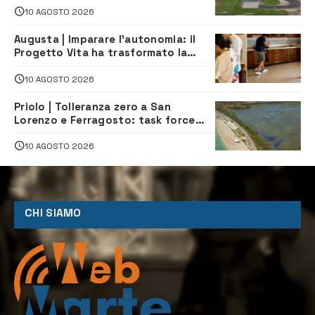
10 AGOSTO 2026
Augusta | Imparare l’autonomia: il
Progetto Vita ha trasformato la
quotidianità in una palestra di
indipendenza
10 AGOSTO 2026
Priolo | Tolleranza zero a San
Lorenzo e Ferragosto: task force
contro degrado e caos sul litorale,
navette gratuite
10 AGOSTO 2026
CHI SIAMO