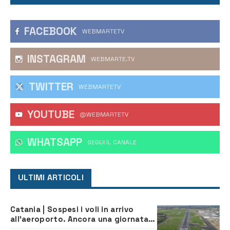
FACEBOOK
WEBMARTETV
INSTAGRAM
WEBMARTE.TV
TWITTER
WEBMARTETV
YOUTUBE
@WEBMARTETV
WHATSAPP
‎SEGUI IL CANALE
ULTIMI ARTICOLI
Catania | Sospesi i voli in arrivo
all’aeroporto. Ancora una giornata
di disagi per i viaggiatori