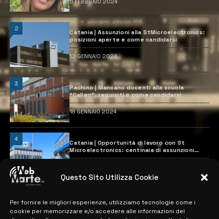
6 FEBBRAIO 2024
2
Catania | Assunzioni alla StMicroelectronics:
posizioni aperte e come candidarsi
12 GENNAIO 2024
3
Pachino | Mancano docenti alla scuola
“Calleri”: requisiti e come candidarsi
18 GENNAIO 2024
4
Catania | Opportunità di lavoro con St
Microelectronics: centinaia di assunzioni
previste
28 MARZO 2024
Questo Sito Utilizza Cookie
Per fornire le migliori esperienze, utilizziamo tecnologie come i
MAPPA DEL SITO
cookie per memorizzare e/o accedere alle informazioni del