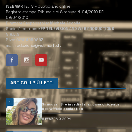
WEBMARTE.TV
– Quotidiano online
Registro stampa Tribunale di Siracusa N. 04/2010 DEL
09/04/2010
Direttore Responsabile:
Michele Accolla
Società editrice:
KFP TELEVISION AND WEB PRODUCTIONS
S.R.L.S.
P.Iva:
02184950893
mail:
redazione@webmarte.tv
ARTICOLI PIÙ LETTI
1
Siracusa | Si è insediata la nuova dirigente
dell’Ufficio scolastico
6 FEBBRAIO 2024