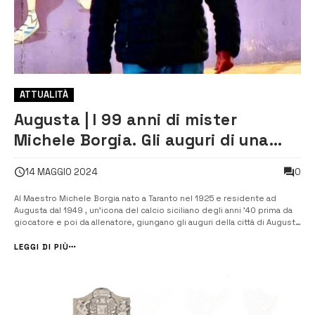
ATTUALITÀ
Augusta | I 99 anni di mister
Michele Borgia. Gli auguri di una
città intera
0
14 MAGGIO 2024
Al Maestro Michele Borgia nato a Taranto nel 1925 e residente ad
Augusta dal 1949 , un’icona del calcio siciliano degli anni ’40 prima da
giocatore e poi da allenatore, giungano gli auguri della città di Augusta
e della redazione di webmarte.tv per i suoi 99 anni splendidamente
portati. Una carriera da calciatore iniziata nel […]
LEGGI DI PIÙ