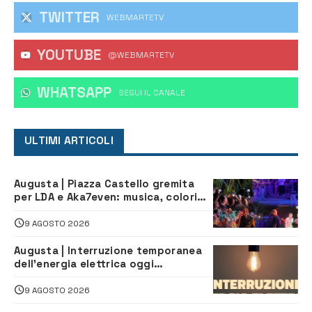
TWITTER
WEBMARTETV
YOUTUBE
@WEBMARTETV
WHATSAPP
‎SEGUI IL CANALE
ULTIMI ARTICOLI
Augusta | Piazza Castello gremita
per LDA e Aka7even: musica, colori
ed emozioni per “Augusta d’Estate”
9 AGOSTO 2026
Augusta | Interruzione temporanea
dell’energia elettrica oggi
pomeriggio alla Borgata per dei
lavori
9 AGOSTO 2026