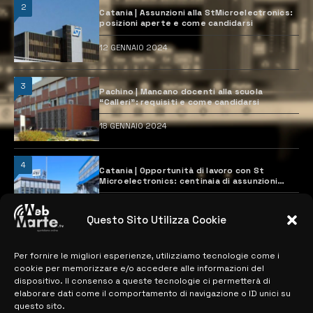
2
Catania | Assunzioni alla StMicroelectronics:
posizioni aperte e come candidarsi
12 GENNAIO 2024
3
Pachino | Mancano docenti alla scuola
“Calleri”: requisiti e come candidarsi
18 GENNAIO 2024
4
Catania | Opportunità di lavoro con St
Microelectronics: centinaia di assunzioni
previste
28 MARZO 2024
Questo Sito Utilizza Cookie
Per fornire le migliori esperienze, utilizziamo tecnologie come i
MAPPA DEL SITO
cookie per memorizzare e/o accedere alle informazioni del
dispositivo. Il consenso a queste tecnologie ci permetterà di
> NOTIZIE
elaborare dati come il comportamento di navigazione o ID unici su
questo sito.