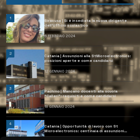
1
Siracusa | Si è insediata la nuova dirigente
dell’Ufficio scolastico
6 FEBBRAIO 2024
2
Catania | Assunzioni alla StMicroelectronics:
posizioni aperte e come candidarsi
12 GENNAIO 2024
3
Pachino | Mancano docenti alla scuola
“Calleri”: requisiti e come candidarsi
18 GENNAIO 2024
4
Catania | Opportunità di lavoro con St
Microelectronics: centinaia di assunzioni
previste