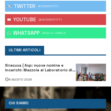
TWITTER
WEBMARTETV
YOUTUBE
@WEBMARTETV
WHATSAPP
‎SEGUI IL CANALE
ULTIMI ARTICOLI
Siracusa | Asp: nuove nomine e
incarichi: Mazzola al Laboratorio di
Sanità pubblica, Matteliano al
Servizio Legale
8 AGOSTO 2026
CHI SIAMO