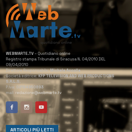
WEBMARTE.TV
– Quotidiano online
Registro stampa Tribunale di Siracusa N. 04/2010 DEL
09/04/2010
Direttore Responsabile:
Michele Accolla
Società editrice:
KFP TELEVISION AND WEB PRODUCTIONS
S.R.L.S.
P.Iva:
02184950893
mail:
redazione@webmarte.tv
ARTICOLI PIÙ LETTI