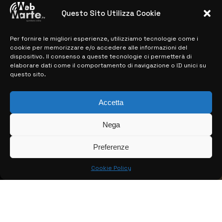
28 MARZO 2024
Questo Sito Utilizza Cookie
Per fornire le migliori esperienze, utilizziamo tecnologie come i
MAPPA DEL SITO
cookie per memorizzare e/o accedere alle informazioni del
dispositivo. Il consenso a queste tecnologie ci permetterà di
> NOTIZIE
elaborare dati come il comportamento di navigazione o ID unici su
questo sito.
> EDIZIONI LOCALI
> CONTATTI
Accetta
> INFO
Nega
Preferenze
Cookie Policy
© COPYRIGHT 2026:
KFP TELEVISION AND WEB PRODUCTIONS
S.R.L.S.
– P.IVA: 02184950893 – TUTTI I DIRITTI RISERVATI –