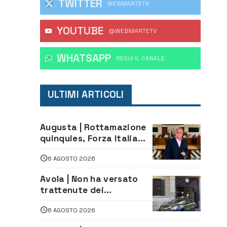
TWITTER
WEBMARTETV
YOUTUBE
@WEBMARTETV
WHATSAPP
‎SEGUI IL CANALE
ULTIMI ARTICOLI
Augusta | Rottamazione
quinquies, Forza Italia
rivendica il risultato:
6 AGOSTO 2026
«La proposta è nostra»
Avola | Non ha versato
trattenute dei
lavoratori: sequestrati
6 AGOSTO 2026
oltre 700 mila euro a
imprenditore della