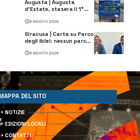
Augusta | Augusta
climatizzazione
d’Estate, stasera il 1°
Torneo di Burraco sotto
6 AGOSTO 2026
le Stelle: piazza
D’Astorga già sold out
Siracusa | Carta su Parco
degli Iblei: nessun parco
può nascere contro le
6 AGOSTO 2026
comunità e il territorio
MAPPA DEL SITO
> NOTIZIE
> EDIZIONI LOCALI
> CONTATTI