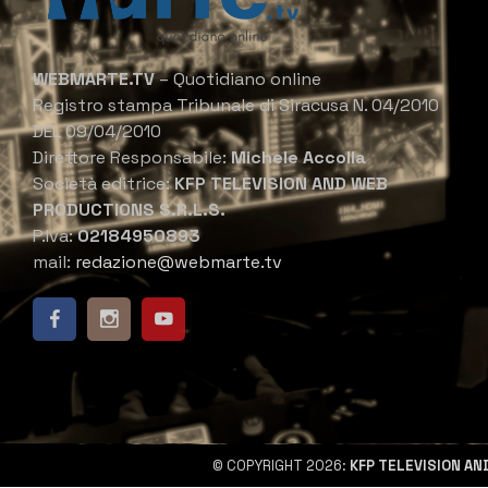
WEBMARTE.TV
– Quotidiano online
Registro stampa Tribunale di Siracusa N. 04/2010
DEL 09/04/2010
Direttore Responsabile:
Michele Accolla
Società editrice:
KFP TELEVISION AND WEB
PRODUCTIONS S.R.L.S.
P.Iva:
02184950893
mail:
redazione@webmarte.tv
© COPYRIGHT 2026:
KFP TELEVISION AN