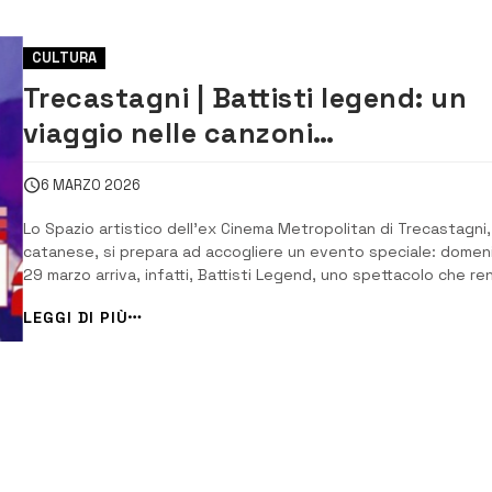
CULTURA
Trecastagni | Battisti legend: un
viaggio nelle canzoni
dell’intramontabile artista italian
6 MARZO 2026
Lo Spazio artistico dell’ex Cinema Metropolitan di Trecastagni,
catanese, si prepara ad accogliere un evento speciale: domen
29 marzo arriva, infatti, Battisti Legend, uno spettacolo che re
omaggio all’intramontabile musica di Lucio Battisti. Un viaggio
LEGGI DI PIÙ
emozionante tra melodie che hanno fatto la storia della musica
italiana, da La ca...