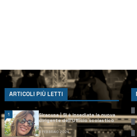
ARTICOLI PIÙ LETTI
1
Siracusa | Si è insediata la nuova
dirigente dell’Ufficio scolastico
6 FEBBRAIO 2024