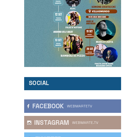
SOCIAL
FACEBOOK
WEBMARTETV
INSTAGRAM
WEBMARTE.TV