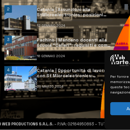
2
Catania | Assunzioni alla
StMicroelectronics: posizioni
aperte e come candidarsi
12 GENNAIO 2024
3
Pachino | Mancano docenti alla
scuola “Calleri”: requisiti e come
candidarsi
18 GENNAIO 2024
4
Catania | Opportunità di lavoro
con St Microelectronics:
Per fornire
centinaia di assunzioni previste
memorizzare
28 MARZO 2024
queste tec
navigazione
A
D WEB PRODUCTIONS S.R.L.S.
– P.IVA: 02184950893 – TUTTI I DIRITTI R