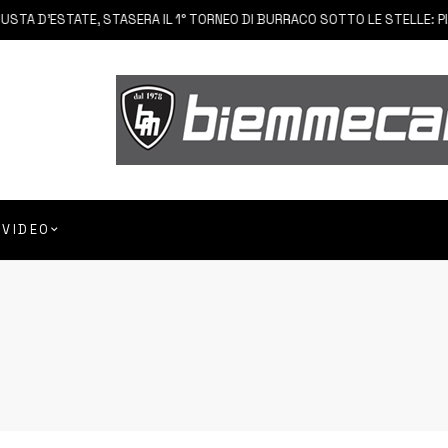
 D’ESTATE, STASERA IL 1° TORNEO DI BURRACO SOTTO LE STELLE: PIAZZ
VIDEO