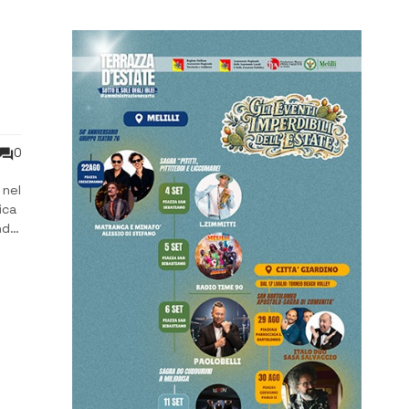
o
0
 nel
ica
nde