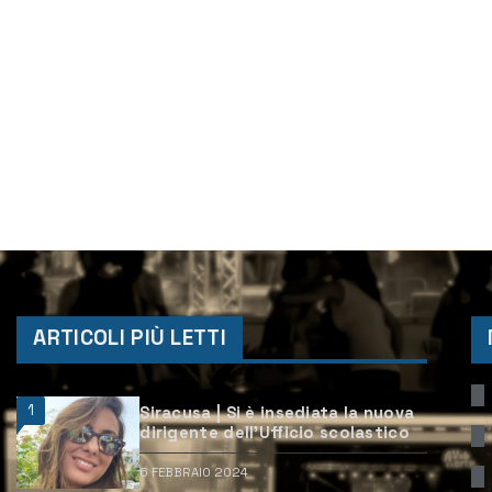
ARTICOLI PIÙ LETTI
1
Siracusa | Si è insediata la nuova
dirigente dell’Ufficio scolastico
6 FEBBRAIO 2024