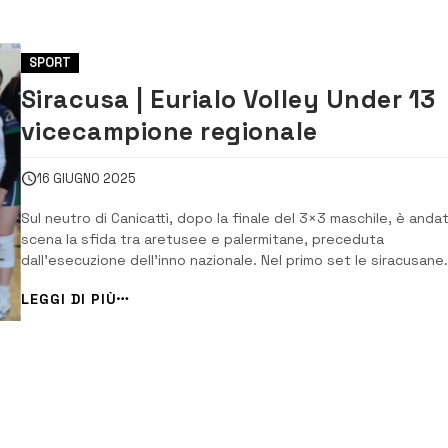
SPORT
Siracusa | Eurialo Volley Under 13
vicecampione regionale
16 GIUGNO 2025
Sul neutro di Canicattì, dopo la finale del 3×3 maschile, è andat
scena la sfida tra aretusee e palermitane, preceduta
dall’esecuzione dell’inno nazionale. Nel primo set le siracusane
non sono riuscite a tenere il passo delle avversarie, che hanno
LEGGI DI PIÙ
preso rapidamente il largo, mostrando padronanza di gioco in t
i fondamentali. Il se...