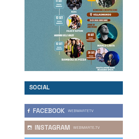
SOCIAL
FACEBOOK
WEBMARTETV
INSTAGRAM
WEBMARTE.TV