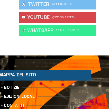
TWITTER
WEBMARTETV
YOUTUBE
@WEBMARTETV
WHATSAPP
‎SEGUI IL CANALE
MAPPA DEL SITO
> NOTIZIE
> EDIZIONI LOCALI
> CONTATTI