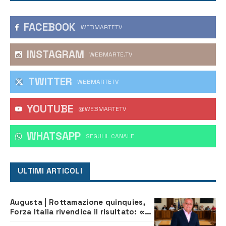
FACEBOOK
WEBMARTETV
INSTAGRAM
WEBMARTE.TV
TWITTER
WEBMARTETV
YOUTUBE
@WEBMARTETV
WHATSAPP
‎SEGUI IL CANALE
ULTIMI ARTICOLI
Augusta | Rottamazione quinquies,
Forza Italia rivendica il risultato: «La
proposta è nostra»