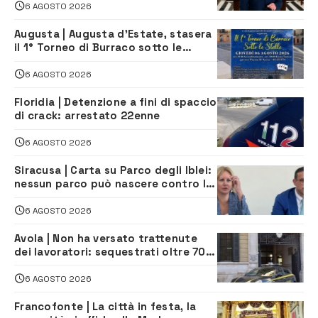
6 AGOSTO 2026
Augusta | Augusta d’Estate, stasera
il 1° Torneo di Burraco sotto le
Stelle: piazza D’Astorga già sold out
6 AGOSTO 2026
Floridia | Detenzione a fini di spaccio
di crack: arrestato 22enne
6 AGOSTO 2026
Siracusa | Carta su Parco degli Iblei:
nessun parco può nascere contro le
comunità e il territorio
6 AGOSTO 2026
Avola | Non ha versato trattenute
dei lavoratori: sequestrati oltre 700
mila euro a imprenditore della
climatizzazione
6 AGOSTO 2026
Francofonte | La città in festa, la