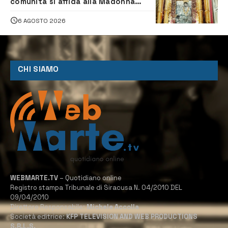
comunità si affida alla Madonna
della Neve tra fede e tradizione
6 AGOSTO 2026
CHI SIAMO
WEBMARTE.TV
– Quotidiano online
Registro stampa Tribunale di Siracusa N. 04/2010 DEL
09/04/2010
Direttore Responsabile:
Michele Accolla
Società editrice:
KFP TELEVISION AND WEB PRODUCTIONS
S.R.L.S.