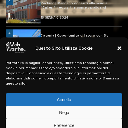
3
Pachino | Mancano docenti alla scuola
“Calleri”: requisiti e come candidarsi
18 GENNAIO 2024
4
Catania | Opportunità di lavoro con St
Microelectronics: centinaia di assunzioni
previste
Questo Sito Utilizza Cookie
28 MARZO 2024
Per fornire le migliori esperienze, utilizziamo tecnologie come i
cookie per memorizzare e/o accedere alle informazioni del
MAPPA DEL SITO
dispositivo. Il consenso a queste tecnologie ci permetterà di
elaborare dati come il comportamento di navigazione o ID unici su
questo sito.
> NOTIZIE
> EDIZIONI LOCALI
Accetta
> CONTATTI
Nega
> INFO
Preferenze