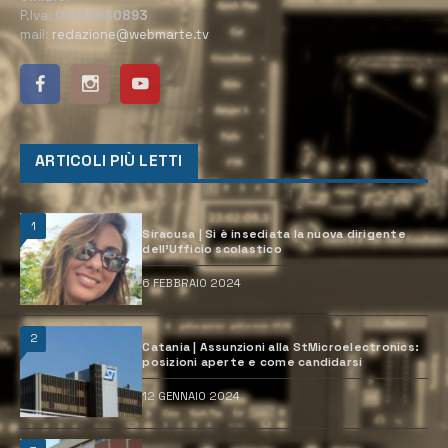
P.Iva:
02184950893
mail:
redazione@webmarte.tv
ARTICOLI PIÙ LETTI
1
Siracusa | Si è insediata la nuova dirigente
dell’Ufficio scolastico
6 FEBBRAIO 2024
2
Catania | Assunzioni alla StMicroelectronics:
posizioni aperte e come candidarsi
12 GENNAIO 2024