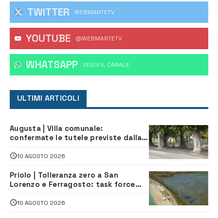
TWITTER
WEBMARTETV
YOUTUBE
@WEBMARTETV
WHATSAPP
‎SEGUI IL CANALE
ULTIMI ARTICOLI
Augusta | Villa comunale:
confermate le tutele previste dalla
Soprintendenza
10 AGOSTO 2026
Priolo | Tolleranza zero a San
Lorenzo e Ferragosto: task force
contro degrado e caos sul litorale,
navette gratuite
10 AGOSTO 2026