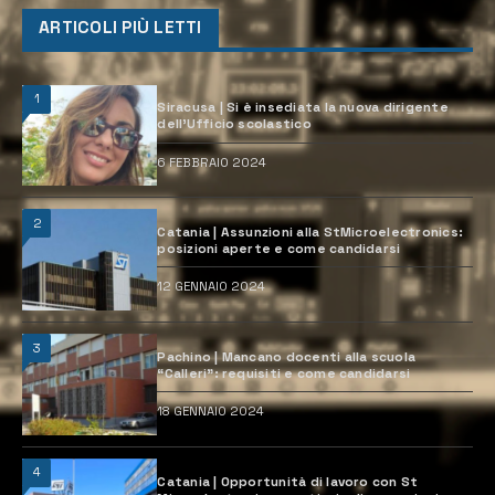
ARTICOLI PIÙ LETTI
1
Siracusa | Si è insediata la nuova dirigente
dell’Ufficio scolastico
6 FEBBRAIO 2024
2
Catania | Assunzioni alla StMicroelectronics:
posizioni aperte e come candidarsi
12 GENNAIO 2024
3
Pachino | Mancano docenti alla scuola
“Calleri”: requisiti e come candidarsi
18 GENNAIO 2024
4
Catania | Opportunità di lavoro con St