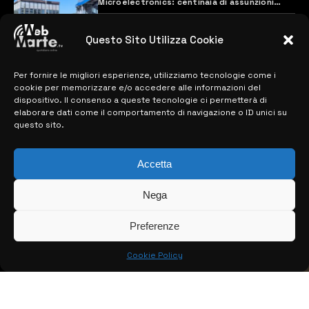
Microelectronics: centinaia di assunzioni
previste
28 MARZO 2024
Questo Sito Utilizza Cookie
Per fornire le migliori esperienze, utilizziamo tecnologie come i
MAPPA DEL SITO
cookie per memorizzare e/o accedere alle informazioni del
dispositivo. Il consenso a queste tecnologie ci permetterà di
> NOTIZIE
elaborare dati come il comportamento di navigazione o ID unici su
questo sito.
> EDIZIONI LOCALI
Accetta
> CONTATTI
> INFO
Nega
Preferenze
Cookie Policy