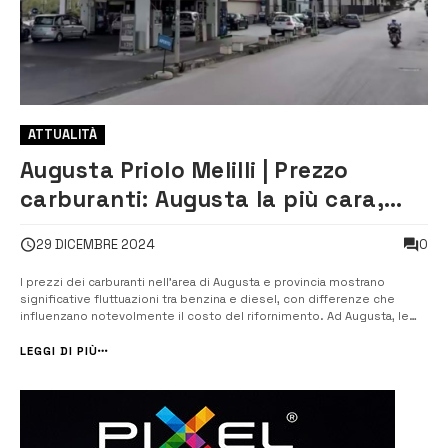
ATTUALITÀ
Augusta Priolo Melilli | Prezzo
carburanti: Augusta la più cara,
Priolo la più economica
0
29 DICEMBRE 2024
I prezzi dei carburanti nell’area di Augusta e provincia mostrano
significative fluttuazioni tra benzina e diesel, con differenze che
influenzano notevolmente il costo del rifornimento. Ad Augusta, le
stazioni sul Lungomare Rossini registrano i prezzi più alti, con il diesel
e la benzina a 1,929 €/l. Al contrario, le stazioni di Priolo G...
LEGGI DI PIÙ