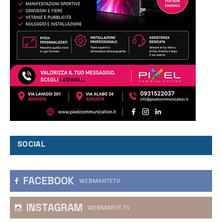
SOCIAL
FACEBOOK
WEBMARTETV
INSTAGRAM
WEBMARTE.TV