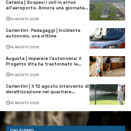
Catania | Sospesi i voli in arrivo
all’aeroporto. Ancora una giornata
di disagi per i viaggiatori
10 AGOSTO 2026
Carlentini- Pedagaggi | Incidente
autonomo, una vittima
10 AGOSTO 2026
Augusta | Imparare l’autonomia: il
Progetto Vita ha trasformato la
quotidianità in una palestra di
indipendenza
10 AGOSTO 2026
Carlentini | Il 12 agosto intervento di
derattizzazione nel quartiere
Santuzzi
10 AGOSTO 2026
CHI SIAMO