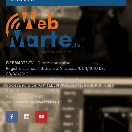
WEBMARTE.TV
– Quotidiano online
Registro stampa Tribunale di Siracusa N. 04/2010 DEL
09/04/2010
Direttore Responsabile:
Michele Accolla
Società editrice:
KFP TELEVISION AND WEB PRODUCTIONS
S.R.L.S.
P.Iva:
02184950893
mail:
redazione@webmarte.tv