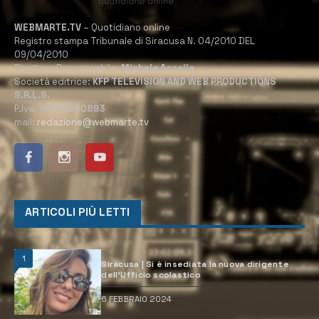
WEBMARTE.TV
– Quotidiano online
Registro stampa Tribunale di Siracusa N. 04/2010 DEL
09/04/2010
Direttore Responsabile:
Michele Accolla
Società editrice:
KFP TELEVISION AND WEB PRODUCTIONS
S.R.L.S.
P.Iva:
02184950893
mail:
redazione@webmarte.tv
ARTICOLI PIÙ LETTI
1
Siracusa | Si è insediata la nuova dirigente
dell’Ufficio scolastico
6 FEBBRAIO 2024