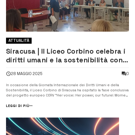
ATTUALITÀ
Siracusa | Il Liceo Corbino celebra i
diritti umani e la sostenibilità con il
progetto europeo CERV
0
28 MAGGIO 2025
In occasione della Giornata Internazionale dei Diritti Umani e della
Sostenibilità, il Liceo Corbino di Siracusa ha ospitato la fase conclusiva
del progetto europeo CERV “Her voice: Her power, our future! Women
leading the way to sustainability”, promosso dall’Associazione
Usamborgia. La giornata si è aperta con i saluti istituzionali dell’Uff...
LEGGI DI PIÙ