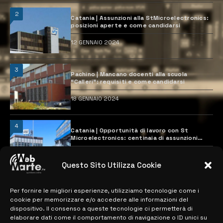
2
Catania | Assunzioni alla StMicroelectronics:
posizioni aperte e come candidarsi
12 GENNAIO 2024
3
Pachino | Mancano docenti alla scuola
“Calleri”: requisiti e come candidarsi
18 GENNAIO 2024
4
Catania | Opportunità di lavoro con St
Microelectronics: centinaia di assunzioni
previste
28 MARZO 2024
Questo Sito Utilizza Cookie
Per fornire le migliori esperienze, utilizziamo tecnologie come i
MAPPA DEL SITO
cookie per memorizzare e/o accedere alle informazioni del
dispositivo. Il consenso a queste tecnologie ci permetterà di
> NOTIZIE
elaborare dati come il comportamento di navigazione o ID unici su