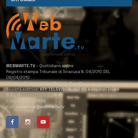
WEBMARTE.TV
– Quotidiano online
Registro stampa Tribunale di Siracusa N. 04/2010 DEL
09/04/2010
Direttore Responsabile:
Michele Accolla
Società editrice:
KFP TELEVISION AND WEB PRODUCTIONS
S.R.L.S.
P.Iva:
02184950893
mail:
redazione@webmarte.tv