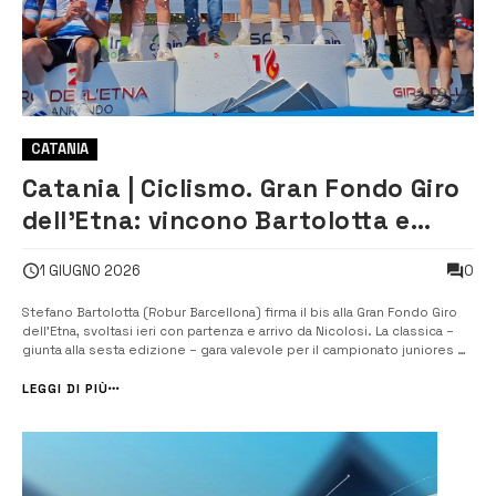
CATANIA
Catania | Ciclismo. Gran Fondo Giro
dell’Etna: vincono Bartolotta e
Cannone
0
1 GIUGNO 2026
Stefano Bartolotta (Robur Barcellona) firma il bis alla Gran Fondo Giro
dell’Etna, svoltasi ieri con partenza e arrivo da Nicolosi. La classica –
giunta alla sesta edizione – gara valevole per il campionato juniores e
Under 23 di ciclismo e per il campionato nazionale mediofondo Csain.
Una giornata di grande sole su un percorso che […]...
LEGGI DI PIÙ