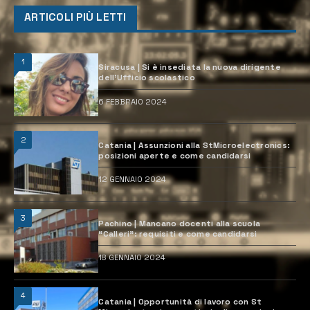
ARTICOLI PIÙ LETTI
1
Siracusa | Si è insediata la nuova dirigente
dell’Ufficio scolastico
6 FEBBRAIO 2024
2
Catania | Assunzioni alla StMicroelectronics:
posizioni aperte e come candidarsi
12 GENNAIO 2024
3
Pachino | Mancano docenti alla scuola
“Calleri”: requisiti e come candidarsi
18 GENNAIO 2024
4
Catania | Opportunità di lavoro con St