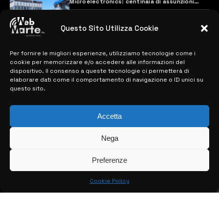
Microelectronics: centinaia di assunzioni
previste
28 MARZO 2024
Questo Sito Utilizza Cookie
Per fornire le migliori esperienze, utilizziamo tecnologie come i
MAPPA DEL SITO
cookie per memorizzare e/o accedere alle informazioni del
dispositivo. Il consenso a queste tecnologie ci permetterà di
> NOTIZIE
elaborare dati come il comportamento di navigazione o ID unici su
questo sito.
> EDIZIONI LOCALI
Accetta
> CONTATTI
> INFO
Nega
Preferenze
Cookie Policy