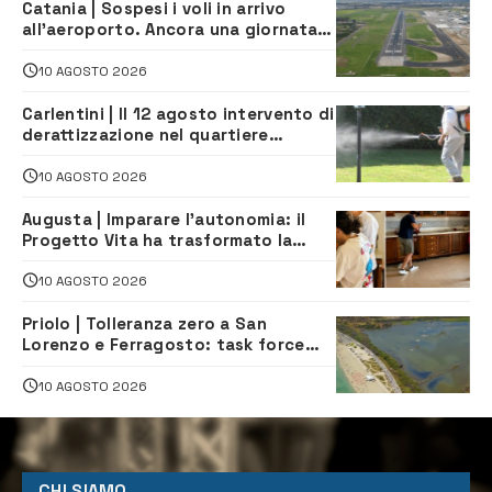
Catania | Sospesi i voli in arrivo
all’aeroporto. Ancora una giornata
di disagi per i viaggiatori
10 AGOSTO 2026
Carlentini | Il 12 agosto intervento di
derattizzazione nel quartiere
Santuzzi
10 AGOSTO 2026
Augusta | Imparare l’autonomia: il
Progetto Vita ha trasformato la
quotidianità in una palestra di
indipendenza
10 AGOSTO 2026
Priolo | Tolleranza zero a San
Lorenzo e Ferragosto: task force
contro degrado e caos sul litorale,
navette gratuite
10 AGOSTO 2026
CHI SIAMO