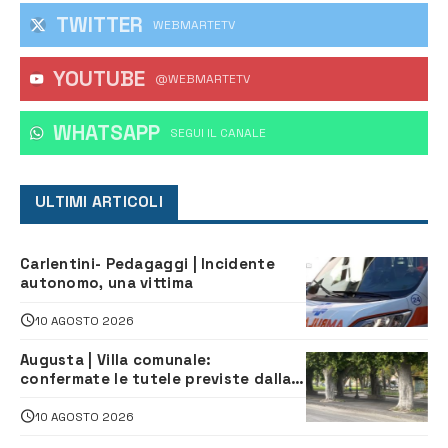
TWITTER
WEBMARTETV
YOUTUBE
@WEBMARTETV
WHATSAPP
‎SEGUI IL CANALE
ULTIMI ARTICOLI
Carlentini- Pedagaggi | Incidente
autonomo, una vittima
10 AGOSTO 2026
Augusta | Villa comunale:
confermate le tutele previste dalla
Soprintendenza
10 AGOSTO 2026