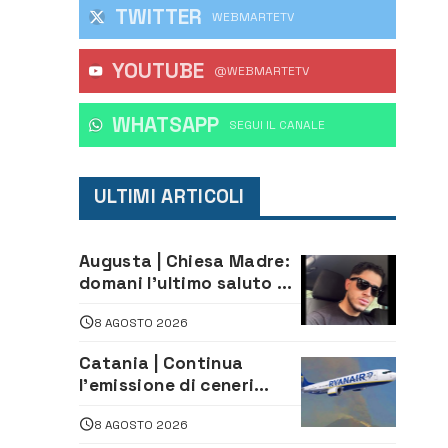
TWITTER
WEBMARTETV
YOUTUBE
@WEBMARTETV
WHATSAPP
‎SEGUI IL CANALE
ULTIMI ARTICOLI
Augusta | Chiesa Madre:
domani l’ultimo saluto ad
Alessandro Sicuso,
8 AGOSTO 2026
morto in un incidente
stradale
Catania | Continua
l’emissione di ceneri
dall’Etna. Sospese le
8 AGOSTO 2026
attività all’aeroporto di