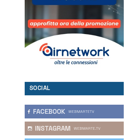
SOCIAL
FACEBOOK
WEBMARTETV
INSTAGRAM
WEBMARTE.TV