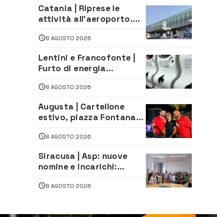
Fontanarossa
Catania | Riprese le
attività all’aeroporto.
Ripristinati tutti i voli in
8 AGOSTO 2026
arrivo e in partenza
Lentini e Francofonte |
Furto di energia
elettrica, denunciate 4
8 AGOSTO 2026
persone
Augusta | Cartellone
estivo, piazza Fontana
gremita per la serata
8 AGOSTO 2026
caraibica con Andrea
Mojito
Siracusa | Asp: nuove
nomine e incarichi:
Mazzola al Laboratorio
8 AGOSTO 2026
di Sanità pubblica,
Matteliano al Servizio
Legale