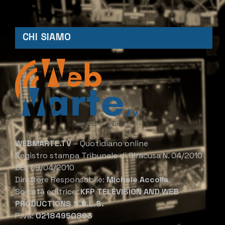
CHI SIAMO
WEBMARTE.TV
– Quotidiano online
Registro stampa Tribunale di Siracusa N. 04/2010
DEL 09/04/2010
Direttore Responsabile:
Michele Accolla
Società editrice:
KFP TELEVISION AND WEB
PRODUCTIONS S.R.L.S.
P.Iva:
02184950893