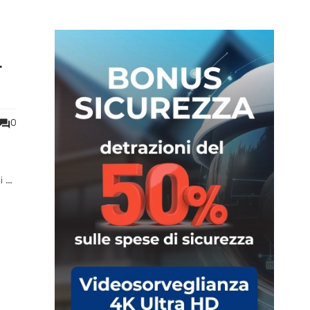
r
0
i un