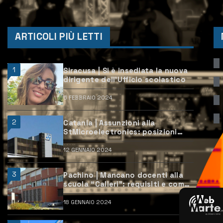
ARTICOLI PIÙ LETTI
1
Siracusa | Si è insediata la nuova
dirigente dell’Ufficio scolastico
6 FEBBRAIO 2024
2
Catania | Assunzioni alla
StMicroelectronics: posizioni
aperte e come candidarsi
12 GENNAIO 2024
3
Pachino | Mancano docenti alla
scuola “Calleri”: requisiti e come
candidarsi
18 GENNAIO 2024