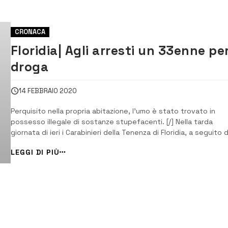
CRONACA
Floridia| Agli arresti un 33enne pe
droga
14 FEBBRAIO 2020
Perquisito nella propria abitazione, l’umo è stato trovato in
possesso illegale di sostanze stupefacenti. [/] Nella tarda
giornata di ieri i Carabinieri della Tenenza di Floridia, a seguito d
mirato servizio volto al contrasto dello spaccio delle sostanze
LEGGI DI PIÙ
stupefacenti, hanno tratto in arresto Vincenzo Bramante,
siracusano classe 1987, diso...