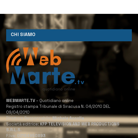
CHI SIAMO
WEBMARTE.TV
– Quotidiano online
Registro stampa Tribunale di Siracusa N. 04/2010 DEL
09/04/2010
Direttore Responsabile:
Michele Accolla
Società editrice:
KFP TELEVISION AND WEB PRODUCTIONS
S.R.L.S.
P.Iva:
02184950893