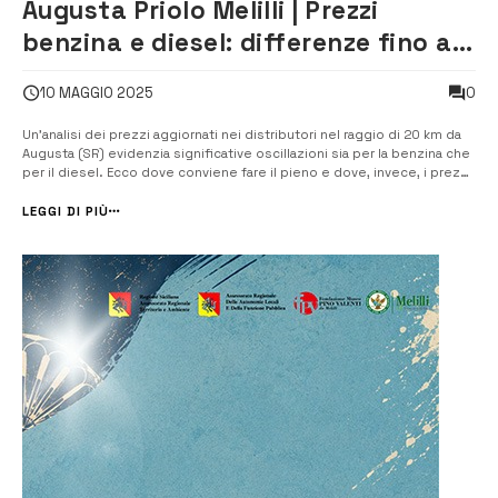
Augusta Priolo Melilli | Prezzi
benzina e diesel: differenze fino a
10 centesimi al litro
0
10 MAGGIO 2025
Un’analisi dei prezzi aggiornati nei distributori nel raggio di 20 km da
Augusta (SR) evidenzia significative oscillazioni sia per la benzina che
per il diesel. Ecco dove conviene fare il pieno e dove, invece, i prezzi
mordono di più. Benzina: dai 1,669 € ai 1,739 €/l — un pieno può
costare fino a 3,5 euro […]
LEGGI DI PIÙ