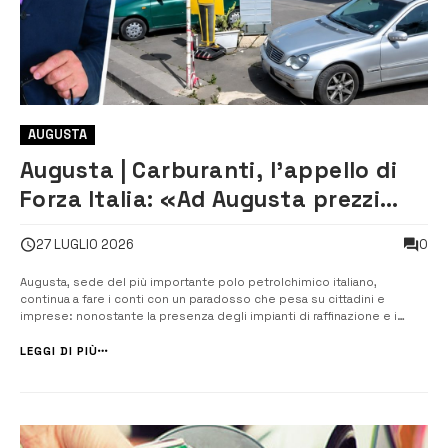
AUGUSTA
Augusta | Carburanti, l’appello di
Forza Italia: «Ad Augusta prezzi
troppo alti nonostante le
0
27 LUGLIO 2026
raffinerie»
Augusta, sede del più importante polo petrolchimico italiano,
continua a fare i conti con un paradosso che pesa su cittadini e
imprese: nonostante la presenza degli impianti di raffinazione e i
minori costi logistici, il prezzo dei carburanti resta tra i più elevati
d’Italia. A riportare l’attenzione sulla questione è Paolo Amato, ...
LEGGI DI PIÙ