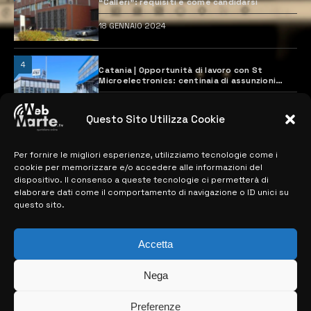
“Calleri”: requisiti e come candidarsi
18 GENNAIO 2024
4
Catania | Opportunità di lavoro con St
Microelectronics: centinaia di assunzioni
previste
28 MARZO 2024
Questo Sito Utilizza Cookie
Per fornire le migliori esperienze, utilizziamo tecnologie come i
MAPPA DEL SITO
cookie per memorizzare e/o accedere alle informazioni del
dispositivo. Il consenso a queste tecnologie ci permetterà di
> NOTIZIE
elaborare dati come il comportamento di navigazione o ID unici su
questo sito.
> EDIZIONI LOCALI
> CONTATTI
Accetta
> INFO
Nega
Preferenze