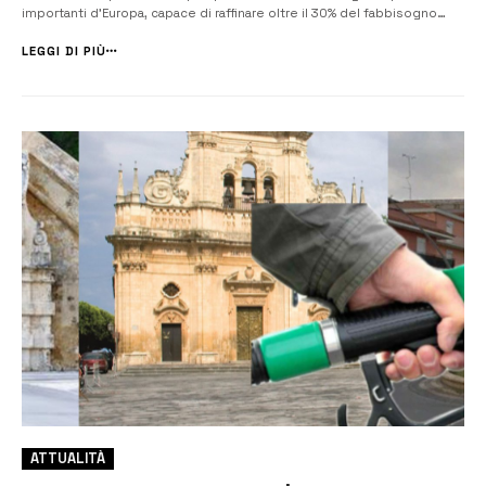
importanti d’Europa, capace di raffinare oltre il 30% del fabbisogno
nazionale di carburanti, ma le imprese di autotrasporto e i cittadini
della provincia continuano a pagare il gasolio a prezzi tra i più alti
LEGGI DI PIÙ
d&#8...
ATTUALITÀ