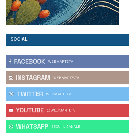
SOCIAL
FACEBOOK
WEBMARTETV
INSTAGRAM
WEBMARTE.TV
TWITTER
WEBMARTETV
YOUTUBE
@WEBMARTETV
WHATSAPP
‎SEGUI IL CANALE