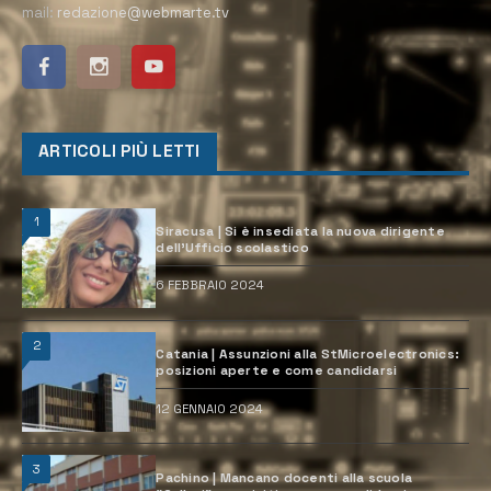
mail:
redazione@webmarte.tv
ARTICOLI PIÙ LETTI
1
Siracusa | Si è insediata la nuova dirigente
dell’Ufficio scolastico
6 FEBBRAIO 2024
2
Catania | Assunzioni alla StMicroelectronics:
posizioni aperte e come candidarsi
12 GENNAIO 2024
3
Pachino | Mancano docenti alla scuola