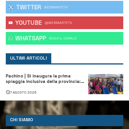
TWITTER
WEBMARTETV
YOUTUBE
@WEBMARTETV
WHATSAPP
‎SEGUI IL CANALE
ULTIMI ARTICOLI
Pachino | Si inaugura la prima
spiaggia inclusiva della provincia:
assistenza e prevenzione aperte a
tutti
7 AGOSTO 2026
CHI SIAMO