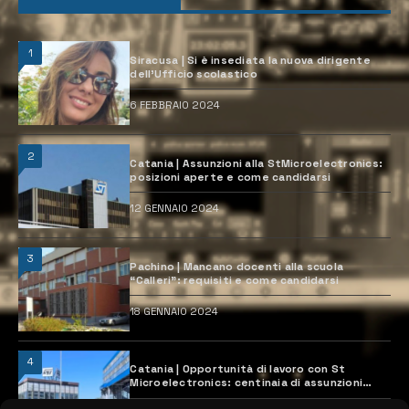
1
Siracusa | Si è insediata la nuova dirigente
dell’Ufficio scolastico
6 FEBBRAIO 2024
2
Catania | Assunzioni alla StMicroelectronics:
posizioni aperte e come candidarsi
12 GENNAIO 2024
3
Pachino | Mancano docenti alla scuola
“Calleri”: requisiti e come candidarsi
18 GENNAIO 2024
4
Catania | Opportunità di lavoro con St
Microelectronics: centinaia di assunzioni
previste