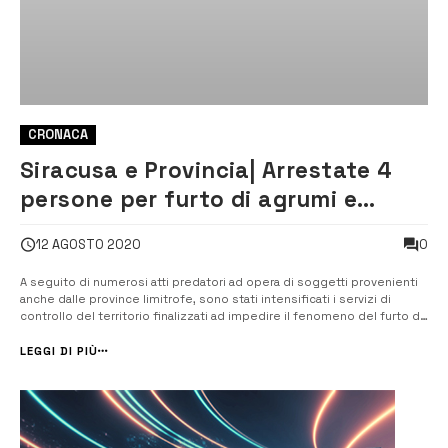
CRONACA
Siracusa e Provincia| Arrestate 4
persone per furto di agrumi e
carrube
0
12 AGOSTO 2020
A seguito di numerosi atti predatori ad opera di soggetti provenienti
anche dalle province limitrofe, sono stati intensificati i servizi di
controllo del territorio finalizzati ad impedire il fenomeno del furto di
agrumi dai fondi agricoli, con particolare attenzione ai territori di
Lentini, Avola e Noto maggiormente colpiti da questo tipo di ...
LEGGI DI PIÙ