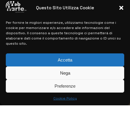
28 MARZO 2024
Questo Sito Utilizza Cookie
Per fornire le migliori esperienze, utilizziamo tecnologie come i
MAPPA DEL SITO
cookie per memorizzare e/o accedere alle informazioni del
dispositivo. Il consenso a queste tecnologie ci permetterà di
> NOTIZIE
elaborare dati come il comportamento di navigazione o ID unici su
questo sito.
> EDIZIONI LOCALI
> CONTATTI
Accetta
> INFO
Nega
Preferenze
Cookie Policy
© COPYRIGHT 2026:
KFP TELEVISION AND WEB PRODUCTIONS
S.R.L.S.
– P.IVA: 02184950893 – TUTTI I DIRITTI RISERVATI –