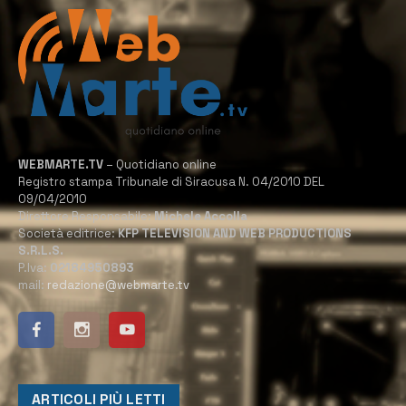
WEBMARTE.TV
– Quotidiano online
Registro stampa Tribunale di Siracusa N. 04/2010 DEL
09/04/2010
Direttore Responsabile:
Michele Accolla
Società editrice:
KFP TELEVISION AND WEB PRODUCTIONS
S.R.L.S.
P.Iva:
02184950893
mail:
redazione@webmarte.tv
ARTICOLI PIÙ LETTI