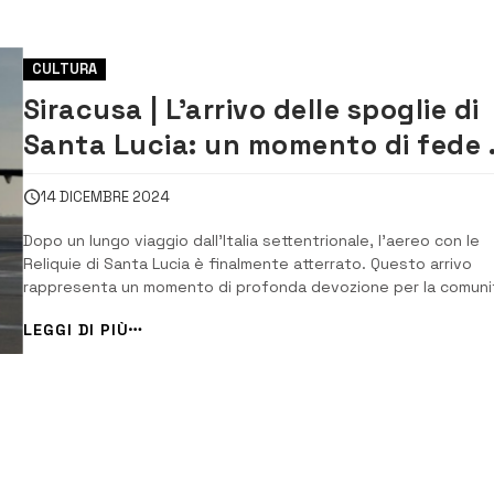
CULTURA
Siracusa | L’arrivo delle spoglie di
Santa Lucia: un momento di fede 
devozione [VIDEO]
14 DICEMBRE 2024
Dopo un lungo viaggio dall’Italia settentrionale, l’aereo con le
Reliquie di Santa Lucia è finalmente atterrato. Questo arrivo
rappresenta un momento di profonda devozione per la comuni
siracusana, che ogni anno celebra la sua santa con un’intensa
LEGGI DI PIÙ
festa religiosa. In un messaggio che accompagna l’inizio di qu
importante evento religioso,...