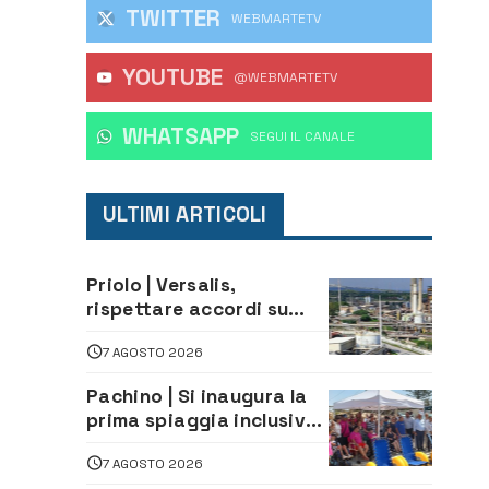
TWITTER
WEBMARTETV
YOUTUBE
@WEBMARTETV
WHATSAPP
‎SEGUI IL CANALE
ULTIMI ARTICOLI
Priolo | Versalis,
rispettare accordi su
salvaguardia dei posti di
7 AGOSTO 2026
lavoro. Il sindaco scrive
alla società
Pachino | Si inaugura la
prima spiaggia inclusiva
della provincia:
7 AGOSTO 2026
assistenza e prevenzione