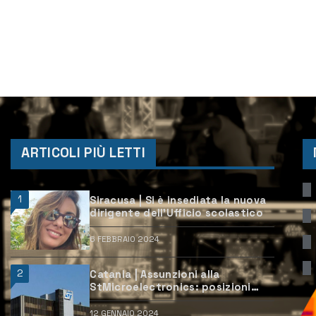
ARTICOLI PIÙ LETTI
1
Siracusa | Si è insediata la nuova
dirigente dell’Ufficio scolastico
6 FEBBRAIO 2024
2
Catania | Assunzioni alla
StMicroelectronics: posizioni
aperte e come candidarsi
12 GENNAIO 2024