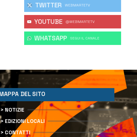
TWITTER
WEBMARTETV
YOUTUBE
@WEBMARTETV
WHATSAPP
‎SEGUI IL CANALE
MAPPA DEL SITO
> NOTIZIE
> EDIZIONI LOCALI
> CONTATTI