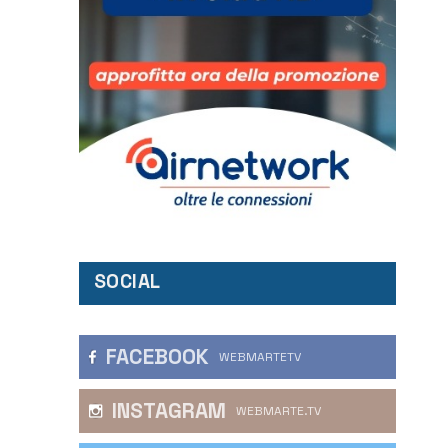
SOCIAL
FACEBOOK
WEBMARTETV
INSTAGRAM
WEBMARTE.TV