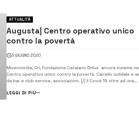
ATTUALITÀ
Augusta| Centro operativo unico
contro la povertà
3 GIUGNO 2020
Misericordia, Cri, Fondazione Catalano Onlus ancora insieme ne
Centro operativo unico contro la povertà. Carrello solidale e ai
da bar e club service, associazioni. [/] Il Covid 19 oltre ad una
emergenza sanitaria, in breve è diventato un problema per
LEGGI DI PIÙ
numerose famiglie perché ne ha minato la stabilità economica, 
alcuni casi già precari...