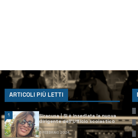
ARTICOLI PIÙ LETTI
1
Siracusa | Si è insediata la nuova
dirigente dell’Ufficio scolastico
6 FEBBRAIO 2024