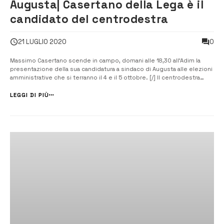
Augusta| Casertano della Lega è il
candidato del centrodestra
0
21 LUGLIO 2020
Massimo Casertano scende in campo, domani alle 18,30 all’Adim la
presentazione della sua candidatura a sindaco di Augusta alle elezioni
amministrative che si terranno il 4 e il 5 ottobre. [/] Il centrodestra
appoggerà la candidatura a sindaco di Massimo Casertano,
commissario cittadino della Lega. Domani alle 18,30 nella sede
LEGGI DI PIÙ
dell’Adim (...