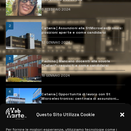
6 FEBBRAIO 2024
2
Catania | Assunzioni alla StMicroelectronics:
posizioni aperte e come candidarsi
12 GENNAIO 2024
3
Pachino | Mancano docenti alla scuola
“Calleri”: requisiti e come candidarsi
18 GENNAIO 2024
4
Catania | Opportunità di lavoro con St
Microelectronics: centinaia di assunzioni
previste
28 MARZO 2024
Questo Sito Utilizza Cookie
Per fornire le migliori esperienze, utilizziamo tecnologie come i