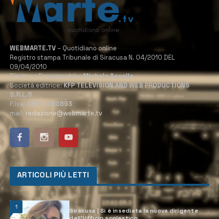
WEBMARTE.TV
– Quotidiano online
Registro stampa Tribunale di Siracusa N. 04/2010 DEL
09/04/2010
Direttore Responsabile:
Michele Accolla
Società editrice:
KFP TELEVISION AND WEB PRODUCTIONS
S.R.L.S.
P.Iva:
02184950893
mail:
redazione@webmarte.tv
ARTICOLI PIÙ LETTI
1
Siracusa | Si è insediata la nuova dirigente
dell’Ufficio scolastico