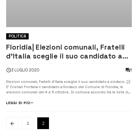
POLITICA
Floridia| Elezioni comunali, Fratelli
d’Italia sceglie il suo candidato a
sindaco
1
3 LUGLIO 2020
Elezioni comunali, Fratelli d’Italia sceglie il suo candidato a sindaco. [/]
E’ Cristian Fontana il candidato a Sindaco del Comune di Floridia, le
elezioni comunali del 4 e 5 ottobre. Di comune accordo tra le liste del
centrodestra la candidatura a sindaco di Christian Fontana, che si
appresta ad affrontare questa tornata elettorale a primo [&...
LEGGI DI PIÙ
1
2