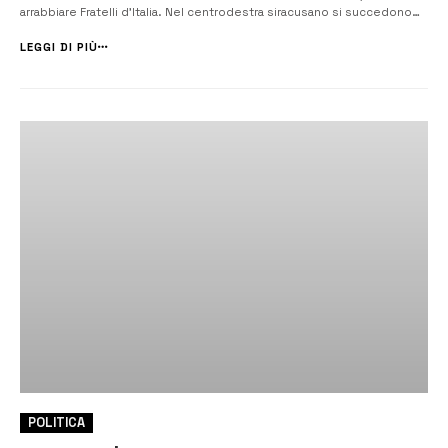
arrabbiare Fratelli d’Italia. Nel centrodestra siracusano si succedono
gli appelli all’unità, in vista delle elezioni amministrative della prossima
primavera, ma la sintesi non arriva. Già a fine dello scor...
LEGGI DI PIÙ
POLITICA