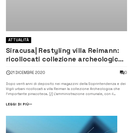
ATTUALITÀ
Siracusa| Restyling villa Reimann:
ricollocati collezione archeologica
e pinacoteca
0
21 DICEMBRE 2020
Dopo venti anni di deposito nei magazzini della Soprintendenza e dei
Vigili urbani ricollocati a villa Reiman la collezione Archeologica che
l’importante pinacoteca. [/] L’amministrazione comunale, con il
supporto del Consorzio Universitario Archimede e di alcuni volontari, a
partire dal settembre del 2018, ha ristrutturato per intero gli inte...
LEGGI DI PIÙ