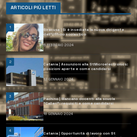
ARTICOLI PIÙ LETTI
1
Siracusa | Si è insediata la nuova dirigente
dell’Ufficio scolastico
6 FEBBRAIO 2024
2
Catania | Assunzioni alla StMicroelectronics:
posizioni aperte e come candidarsi
12 GENNAIO 2024
3
Pachino | Mancano docenti alla scuola
“Calleri”: requisiti e come candidarsi
18 GENNAIO 2024
4
Catania | Opportunità di lavoro con St