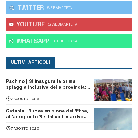
TWITTER
WEBMARTETV
YOUTUBE
@WEBMARTETV
WHATSAPP
‎SEGUI IL CANALE
ULTIMI ARTICOLI
Pachino | Si inaugura la prima
spiaggia inclusiva della provincia:
assistenza e prevenzione aperte a
tutti
7 AGOSTO 2026
Catania | Nuova eruzione dell’Etna,
all’aeroporto Bellini voli in arrivo
dirottati
7 AGOSTO 2026