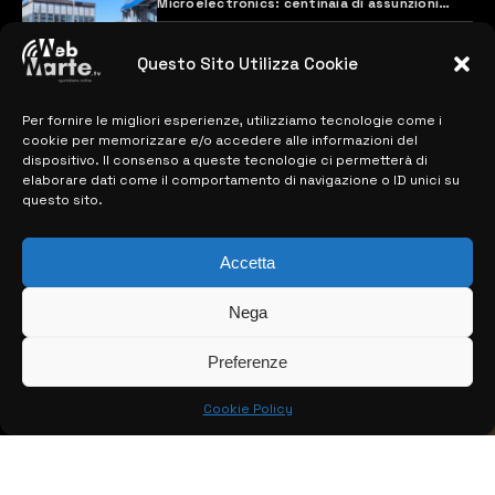
Microelectronics: centinaia di assunzioni
previste
28 MARZO 2024
Questo Sito Utilizza Cookie
Per fornire le migliori esperienze, utilizziamo tecnologie come i
MAPPA DEL SITO
cookie per memorizzare e/o accedere alle informazioni del
dispositivo. Il consenso a queste tecnologie ci permetterà di
> NOTIZIE
elaborare dati come il comportamento di navigazione o ID unici su
questo sito.
> EDIZIONI LOCALI
Accetta
> CONTATTI
> INFO
Nega
Preferenze
Cookie Policy