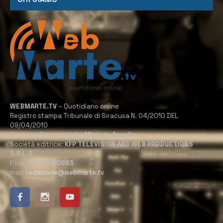
WEBMARTE.TV
– Quotidiano online
Registro stampa Tribunale di Siracusa N. 04/2010 DEL
09/04/2010
Direttore Responsabile:
Michele Accolla
Società editrice:
KFP TELEVISION AND WEB PRODUCTIONS
S.R.L.S.
P.Iva:
02184950893
mail:
redazione@webmarte.tv