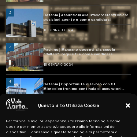
2
Catania | Assunzioni alla StMicroelectronics:
posizioni aperte e come candidarsi
12 GENNAIO 2024
3
Pachino | Mancano docenti alla scuola
“Calleri”: requisiti e come candidarsi
18 GENNAIO 2024
4
Catania | Opportunità di lavoro con St
Microelectronics: centinaia di assunzioni
previste
28 MARZO 2024
Questo Sito Utilizza Cookie
Per fornire le migliori esperienze, utilizziamo tecnologie come i
MAPPA DEL SITO
cookie per memorizzare e/o accedere alle informazioni del
dispositivo. Il consenso a queste tecnologie ci permetterà di