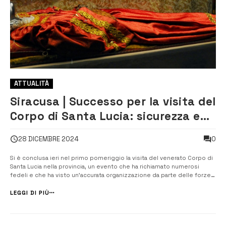
ATTUALITÀ
Siracusa | Successo per la visita del
Corpo di Santa Lucia: sicurezza e
partecipazione garantite [VIDEO]
0
28 DICEMBRE 2024
Si è conclusa ieri nel primo pomeriggio la visita del venerato Corpo di
Santa Lucia nella provincia, un evento che ha richiamato numerosi
fedeli e che ha visto un’accurata organizzazione da parte delle forze
dell’ordine. La tappa conclusiva della martire siracusana è stata
preceduta dall’arrivo delle sue spoglie, il 14 dicembre scorso, a...
LEGGI DI PIÙ