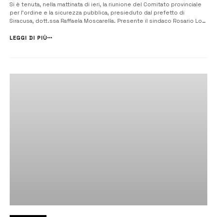
Si è tenuta, nella mattinata di ieri, la riunione del Comitato provinciale
per l’ordine e la sicurezza pubblica, presieduto dal prefetto di
Siracusa, dott.ssa Raffaela Moscarella. Presente il sindaco Rosario Lo
Faro, per aggiornare sulla situazione di Lentini alla luce di quanto
accaduto nelle ultime settimane. Attraverso l’analisi svolta si è...
LEGGI DI PIÙ