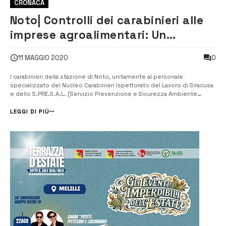
CRONACA
Noto| Controlli dei carabinieri alle
imprese agroalimentari: Un
deferito all’autorità giudiziaria
0
11 MAGGIO 2020
I carabinieri della stazione di Noto, unitamente al personale
specializzato del Nucleo Carabinieri Ispettorato del Lavoro di Siracusa
e dello S.PRE.S.A.L. (Servizio Prevenzione e Sicurezza Ambiente
Lavoro) dell’A.S.P. aretusea, hanno eseguito un controllo ad imprese
operanti nel settore agroalimentare di quel mercato ortofrutticolo. [/]
LEGGI DI PIÙ
Le att...