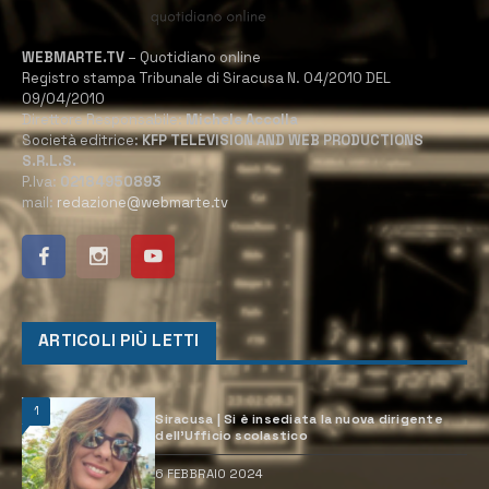
WEBMARTE.TV
– Quotidiano online
Registro stampa Tribunale di Siracusa N. 04/2010 DEL
09/04/2010
Direttore Responsabile:
Michele Accolla
Società editrice:
KFP TELEVISION AND WEB PRODUCTIONS
S.R.L.S.
P.Iva:
02184950893
mail:
redazione@webmarte.tv
ARTICOLI PIÙ LETTI
1
Siracusa | Si è insediata la nuova dirigente
dell’Ufficio scolastico
6 FEBBRAIO 2024