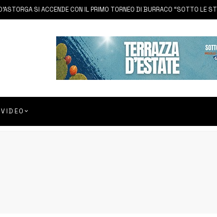
STORGA SI ACCENDE CON IL PRIMO TORNEO DI BURRACO “SOTTO LE STELL
VIDEO