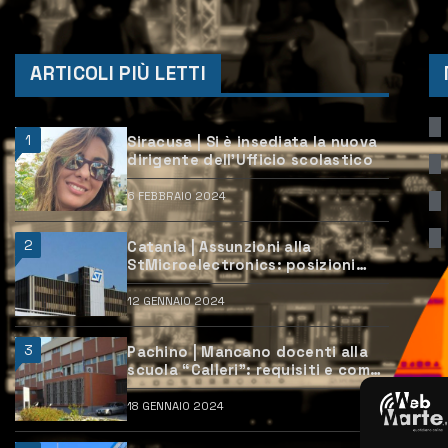
ARTICOLI PIÙ LETTI
1
Siracusa | Si è insediata la nuova
dirigente dell’Ufficio scolastico
6 FEBBRAIO 2024
2
Catania | Assunzioni alla
StMicroelectronics: posizioni
aperte e come candidarsi
12 GENNAIO 2024
3
Pachino | Mancano docenti alla
scuola “Calleri”: requisiti e come
candidarsi
18 GENNAIO 2024