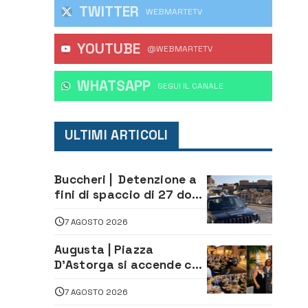
TWITTER
WEBMARTETV
YOUTUBE
@WEBMARTETV
WHATSAPP
‎SEGUI IL CANALE
ULTIMI ARTICOLI
Buccheri | Detenzione a
fini di spaccio di 27 dosi
di droga: denunciati tre
7 AGOSTO 2026
20enni
Augusta | Piazza
D’Astorga si accende con
il primo Torneo di
7 AGOSTO 2026
Burraco “Sotto le Stelle”