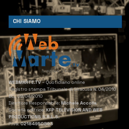
CHI SIAMO
WEBMARTE.TV
– Quotidiano online
Registro stampa Tribunale di Siracusa N. 04/2010
DEL 09/04/2010
Direttore Responsabile:
Michele Accolla
Società editrice:
KFP TELEVISION AND WEB
PRODUCTIONS S.R.L.S.
P.Iva:
02184950893