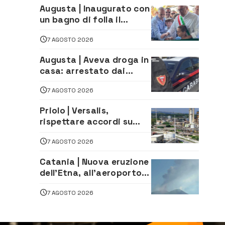
Augusta | Inaugurato con
un bagno di folla il
McDonald’s di via Aldo
7 AGOSTO 2026
Moro
Augusta | Aveva droga in
casa: arrestato dai
Carabinieri 31enne
7 AGOSTO 2026
Priolo | Versalis,
rispettare accordi su
salvaguardia dei posti di
7 AGOSTO 2026
lavoro. Il sindaco scrive
alla società
Catania | Nuova eruzione
dell’Etna, all’aeroporto
Bellini voli in arrivo
7 AGOSTO 2026
dirottati