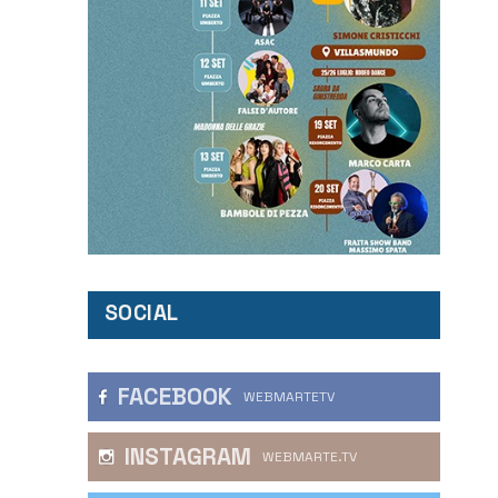
SOCIAL
FACEBOOK
WEBMARTETV
INSTAGRAM
WEBMARTE.TV