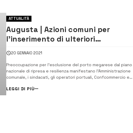
ATTUALITÀ
Augusta | Azioni comuni per
l’inserimento di ulteriori
investimenti per il porto, tavolo
20 GENNAIO 2021
tecnico
Preoccupazione per l’esclusione del porto megarese dal piano
nazionale di ripresa e resilienza manifestano l’Amministrazione
comunale, i sindacati, gli operatori portuali, Confcommercio e
Confindustria, che si sono confrontati in un tavolo tecnico.
LEGGI DI PIÙ
Ritenute necessarie azioni comuni volte all’inserimento di ulteri
progetti ...