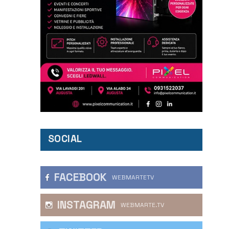
SOCIAL
FACEBOOK
WEBMARTETV
INSTAGRAM
WEBMARTE.TV