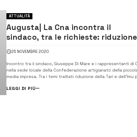
ATTUALITÀ
Augusta| La Cna incontra il
sindaco, tra le richieste: riduzion
Tari e Imu
25 NOVEMBRE 2020
Incontro tra il sindaco, Giuseppe Di Mare e i rappresentanti di 
nella sede locale della Confederazione artigianato della piccol
media impresa. Tra i temi trattati riduzione della Tari e dell’Imu 
le attività commerciali, sviluppo Zes e recupero zona artigianal
LEGGI DI PIÙ
[/] Il sindaco, Giuseppe Di Mare è stato ricevuto nella sede dell.