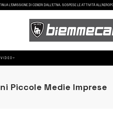
A L’EMISSIONE DI CENERI DALL’ETNA. SOSPESE LE ATTIVITÀ ALL’AEROPOR
VIDEO
ni Piccole Medie Imprese