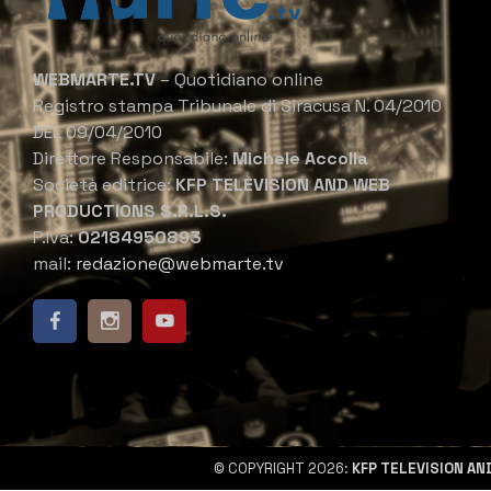
WEBMARTE.TV
– Quotidiano online
Registro stampa Tribunale di Siracusa N. 04/2010
DEL 09/04/2010
Direttore Responsabile:
Michele Accolla
Società editrice:
KFP TELEVISION AND WEB
PRODUCTIONS S.R.L.S.
P.Iva:
02184950893
mail:
redazione@webmarte.tv
© COPYRIGHT 2026:
KFP TELEVISION AN