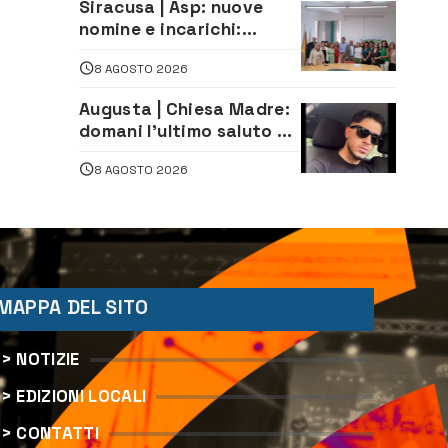
Siracusa | Asp: nuove
nomine e incarichi:
Mazzola al Laboratorio
8 AGOSTO 2026
di Sanità pubblica,
Matteliano al Servizio
Augusta | Chiesa Madre:
Legale
domani l’ultimo saluto ad
Alessandro Sicuso,
8 AGOSTO 2026
morto in un incidente
stradale
MAPPA DEL SITO
> NOTIZIE
> EDIZIONI LOCALI
> CONTATTI