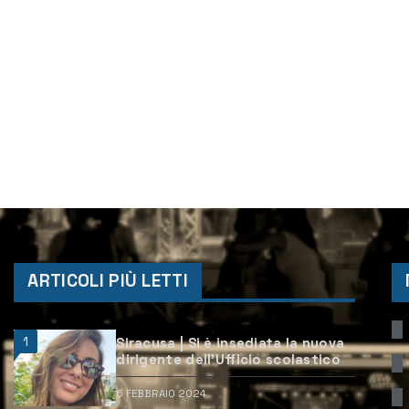
ARTICOLI PIÙ LETTI
1
Siracusa | Si è insediata la nuova
dirigente dell’Ufficio scolastico
6 FEBBRAIO 2024