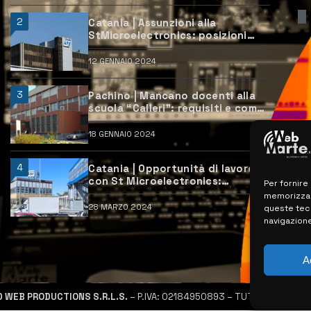
2
Catania | Assunzioni alla
StMicroelectronics: posizioni
aperte e come candidarsi
12 GENNAIO 2024
3
Pachino | Mancano docenti alla
scuola “Calleri”: requisiti e come
candidarsi
18 GENNAIO 2024
4
Catania | Opportunità di lavoro
con St Microelectronics:
Per fornire
centinaia di assunzioni previste
memorizzare
28 MARZO 2024
queste tec
navigazione
A
D WEB PRODUCTIONS S.R.L.S.
– P.IVA: 02184950893 – TUTTI I DIRITTI R