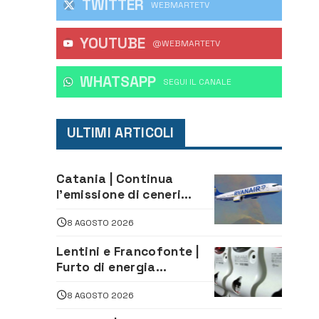
TWITTER
WEBMARTETV
YOUTUBE
@WEBMARTETV
WHATSAPP
‎SEGUI IL CANALE
ULTIMI ARTICOLI
Catania | Continua
l’emissione di ceneri
dall’Etna. Sospese le
8 AGOSTO 2026
attività all’aeroporto di
Fontanarossa
Lentini e Francofonte |
Furto di energia
elettrica, denunciate 4
8 AGOSTO 2026
persone