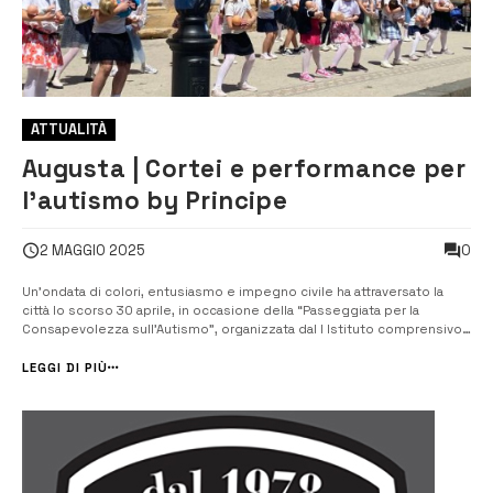
ATTUALITÀ
Augusta | Cortei e performance per
l’autismo by Principe
0
2 MAGGIO 2025
Un’ondata di colori, entusiasmo e impegno civile ha attraversato la
città lo scorso 30 aprile, in occasione della “Passeggiata per la
Consapevolezza sull’Autismo”, organizzata dal I Istituto comprensivo
“Principe di Napoli”. L’iniziativa, che si rinnova ogni anno in prossimità
della Giornata Mondiale per la Consapevolezza sull’Autismo (celebra...
LEGGI DI PIÙ