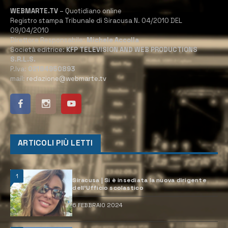
WEBMARTE.TV
– Quotidiano online
Registro stampa Tribunale di Siracusa N. 04/2010 DEL
09/04/2010
Direttore Responsabile:
Michele Accolla
Società editrice:
KFP TELEVISION AND WEB PRODUCTIONS
S.R.L.S.
P.Iva:
02184950893
mail:
redazione@webmarte.tv
ARTICOLI PIÙ LETTI
1
Siracusa | Si è insediata la nuova dirigente
dell’Ufficio scolastico
6 FEBBRAIO 2024