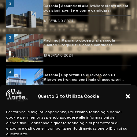
2
Catania | Assunzioni alla StMicroelectronics:
posizioni aperte e come candidarsi
12 GENNAIO 2024
3
Pachino | Mancano docenti alla scuola
“Calleri”: requisiti e come candidarsi
18 GENNAIO 2024
4
Catania | Opportunità di lavoro con St
Microelectronics: centinaia di assunzioni
previste
28 MARZO 2024
Questo Sito Utilizza Cookie
Per fornire le migliori esperienze, utilizziamo tecnologie come i
MAPPA DEL SITO
cookie per memorizzare e/o accedere alle informazioni del
dispositivo. Il consenso a queste tecnologie ci permetterà di
> NOTIZIE
elaborare dati come il comportamento di navigazione o ID unici su
questo sito.