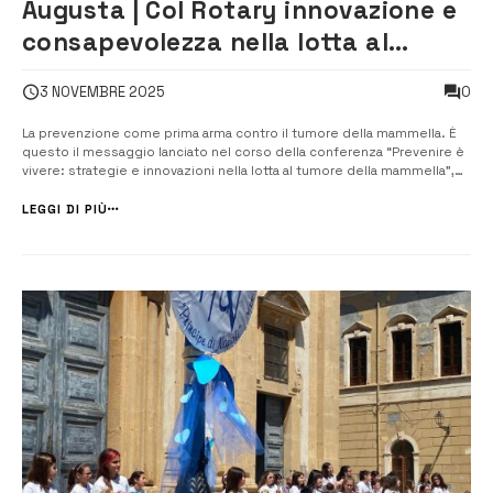
Augusta | Col Rotary innovazione e
consapevolezza nella lotta al
tumore al seno
0
3 NOVEMBRE 2025
La prevenzione come prima arma contro il tumore della mammella. È
questo il messaggio lanciato nel corso della conferenza “Prevenire è
vivere: strategie e innovazioni nella lotta al tumore della mammella”,
organizzata dal Rotary Club Augusta in collaborazione con Rotaract
Club Augusta, Interact Augusta e l’associazione Promuovere Onlus, in
LEGGI DI PIÙ
occ...