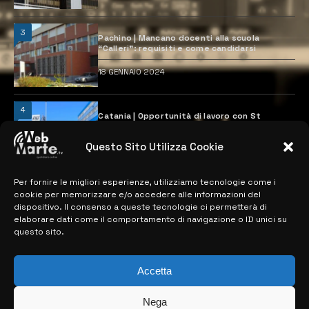
3
Pachino | Mancano docenti alla scuola
“Calleri”: requisiti e come candidarsi
18 GENNAIO 2024
4
Catania | Opportunità di lavoro con St
Microelectronics: centinaia di assunzioni
previste
Questo Sito Utilizza Cookie
28 MARZO 2024
Per fornire le migliori esperienze, utilizziamo tecnologie come i
cookie per memorizzare e/o accedere alle informazioni del
MAPPA DEL SITO
dispositivo. Il consenso a queste tecnologie ci permetterà di
elaborare dati come il comportamento di navigazione o ID unici su
questo sito.
> NOTIZIE
> EDIZIONI LOCALI
Accetta
> CONTATTI
Nega