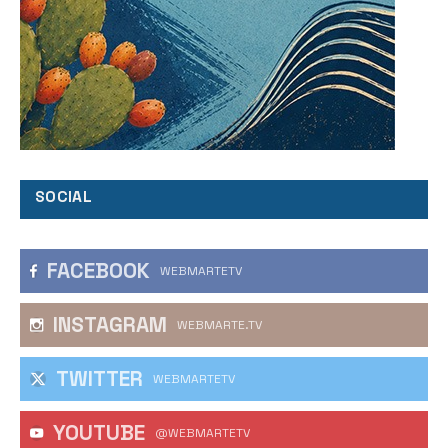
SOCIAL
FACEBOOK
WEBMARTETV
INSTAGRAM
WEBMARTE.TV
TWITTER
WEBMARTETV
YOUTUBE
@WEBMARTETV