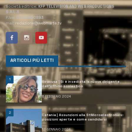
Direttore Responsabile:
Michele Accolla
Società editrice:
KFP TELEVISION AND WEB PRODUCTIONS
S.R.L.S.
P.Iva:
02184950893
mail:
redazione@webmarte.tv
ARTICOLI PIÙ LETTI
1
Siracusa | Si è insediata la nuova dirigente
dell’Ufficio scolastico
6 FEBBRAIO 2024
2
Catania | Assunzioni alla StMicroelectronics:
posizioni aperte e come candidarsi
12 GENNAIO 2024