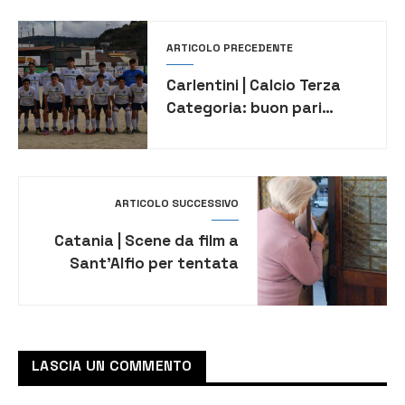
ARTICOLO PRECEDENTE
Carlentini | Calcio Terza
Categoria: buon pari
esterno per l’Atletico
Siracusa under 21 con il
Club Atletico
ARTICOLO SUCCESSIVO
Catania | Scene da film a
Sant’Alfio per tentata
truffa a 79enne sventata
dal figlio
LASCIA UN COMMENTO