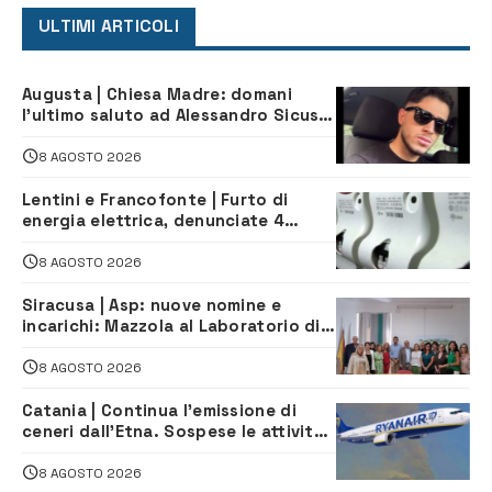
ULTIMI ARTICOLI
Augusta | Chiesa Madre: domani
l’ultimo saluto ad Alessandro Sicuso,
morto in un incidente stradale
8 AGOSTO 2026
Lentini e Francofonte | Furto di
energia elettrica, denunciate 4
persone
8 AGOSTO 2026
Siracusa | Asp: nuove nomine e
incarichi: Mazzola al Laboratorio di
Sanità pubblica, Matteliano al
Servizio Legale
8 AGOSTO 2026
Catania | Continua l’emissione di
ceneri dall’Etna. Sospese le attività
all’aeroporto di Fontanarossa
8 AGOSTO 2026