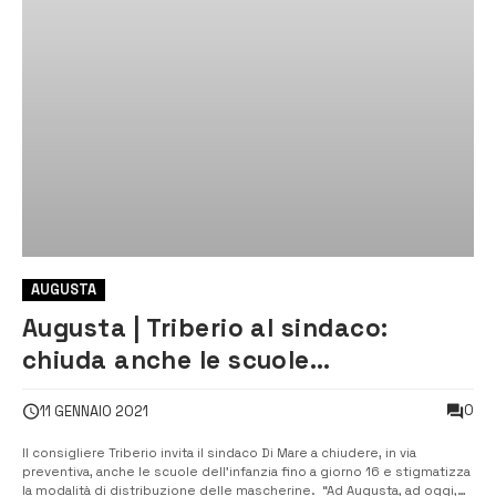
AUGUSTA
Augusta | Triberio al sindaco:
chiuda anche le scuole
dell’infanzia ed eviti di distribuire
0
11 GENNAIO 2021
le mascherine fuori casa
Il consigliere Triberio invita il sindaco Di Mare a chiudere, in via
preventiva, anche le scuole dell’infanzia fino a giorno 16 e stigmatizza
la modalità di distribuzione delle mascherine. “Ad Augusta, ad oggi,