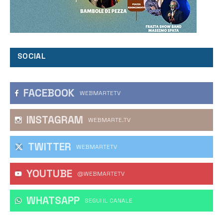
SOCIAL
FACEBOOK
WEBMARTETV
INSTAGRAM
WEBMARTE.TV
TWITTER
WEBMARTETV
YOUTUBE
@WEBMARTETV
WHATSAPP
‎SEGUI IL CANALE