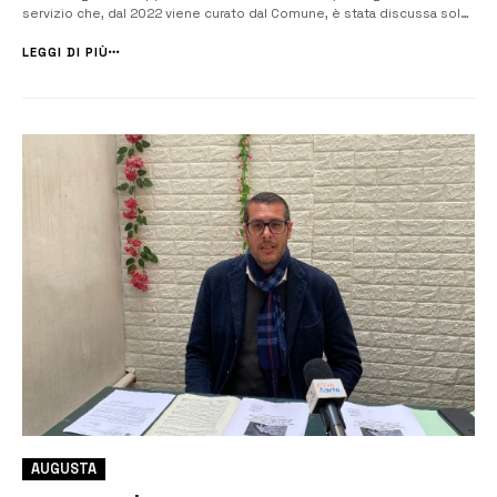
servizio che, dal 2022 viene curato dal Comune, è stata discussa solo
pochi giorni fa in Consiglio comunale. “In Aula a distanza di oltre 4
mesi si è parlato della mia interrogazione, con la quale ho ...
LEGGI DI PIÙ
AUGUSTA