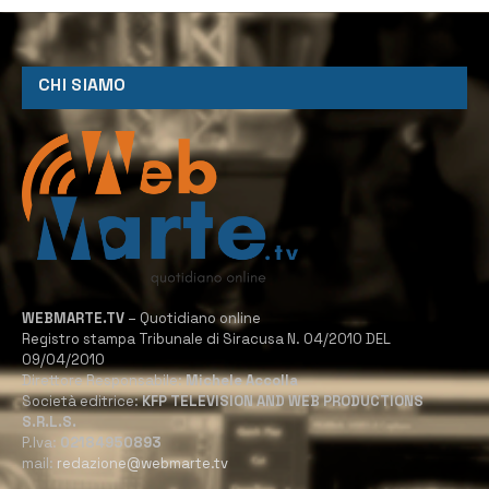
CHI SIAMO
WEBMARTE.TV
– Quotidiano online
Registro stampa Tribunale di Siracusa N. 04/2010 DEL
09/04/2010
Direttore Responsabile:
Michele Accolla
Società editrice:
KFP TELEVISION AND WEB PRODUCTIONS
S.R.L.S.
P.Iva:
02184950893
mail:
redazione@webmarte.tv