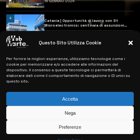
18 GENNAIO 2024
4
Catania | Opportunità di lavoro con St
Microelectronics: centinaia di assunzioni
previste
28 MARZO 2024
Questo Sito Utilizza Cookie
Per fornire le migliori esperienze, utilizziamo tecnologie come i
MAPPA DEL SITO
cookie per memorizzare e/o accedere alle informazioni del
dispositivo. Il consenso a queste tecnologie ci permetterà di
> NOTIZIE
elaborare dati come il comportamento di navigazione o ID unici su
questo sito.
> EDIZIONI LOCALI
> CONTATTI
Accetta
> INFO
Nega
Preferenze