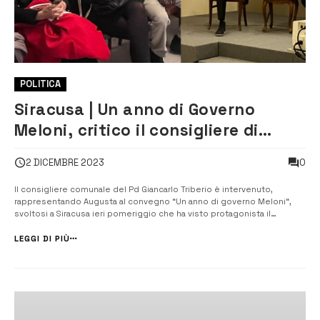
POLITICA
Siracusa | Un anno di Governo
Meloni, critico il consigliere di
Augusta Triberio
0
2 DICEMBRE 2023
Il consigliere comunale del Pd Giancarlo Triberio è intervenuto,
rappresentando Augusta al convegno “Un anno di governo Meloni“,
svoltosi a Siracusa ieri pomeriggio che ha visto protagonista il
senatore del Partito democratico Antonio Nicita. Tra i vari problemi
sollevati che toccano l’Italia in generale il consigliere augustano ha
LEGGI DI PIÙ
posto l’acc...