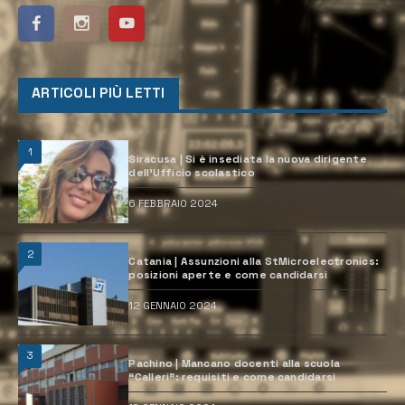
ARTICOLI PIÙ LETTI
1
Siracusa | Si è insediata la nuova dirigente
dell’Ufficio scolastico
6 FEBBRAIO 2024
2
Catania | Assunzioni alla StMicroelectronics:
posizioni aperte e come candidarsi
12 GENNAIO 2024
3
Pachino | Mancano docenti alla scuola
“Calleri”: requisiti e come candidarsi