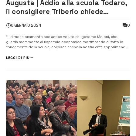
Augusta | Addio alla scuola Todaro,
il consigliere Triberio chiede
accesso agli atti
0
6 GENNAIO 2024
“Il dimensionamento scolastico voluto dal governo Meloni, che
guarda meramente al risparmio economico mortificando di fatto le
fondamenta della scuola, colpisce anche la nostra città sopprimendo,
tra gli altri, il III Istituto comprensivo di Augusta Salvatore Todaro
istituzione scolastica storica ed importante per la nostra comunità”.
LEGGI DI PIÙ
Lo dichi...