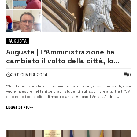
AUGUSTA
Augusta | L’Amministrazione ha
cambiato il volto della città, lo
dicono sei consiglieri di
0
29 DICEMBRE 2024
maggioranza
“Noi diamo risposte agli imprenditori, ai cittadini, ai commercianti, a chi
vuole investire nel territorio, agli studenti, agli sportivi e a tanti altri”. A
dirlo sono i consiglieri di maggioranza: Margaret Amara, Andrea
Lombardo, Federico Palazzotto, Rosario Sicari, Giuseppe Tedesco e
Paolo Trigilio rispondendo alle accuse rivolte all’Amminis...
LEGGI DI PIÙ