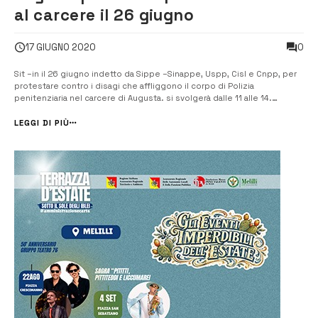
al carcere il 26 giugno
0
17 GIUGNO 2020
Sit –in il 26 giugno indetto da Sippe –Sinappe, Uspp, Cisl e Cnpp, per
protestare contro i disagi che affliggono il corpo di Polizia
penitenziaria nel carcere di Augusta. si svolgerà dalle 11 alle 14.
Sostegno e solidarietà ai lavoratori dal consigliere Triberio. [/] Il Sippe
–Sinappe, l’Uspp, la Cisl e il Cnpp dopo aver […]
LEGGI DI PIÙ