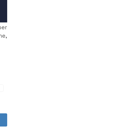
er
he,
O