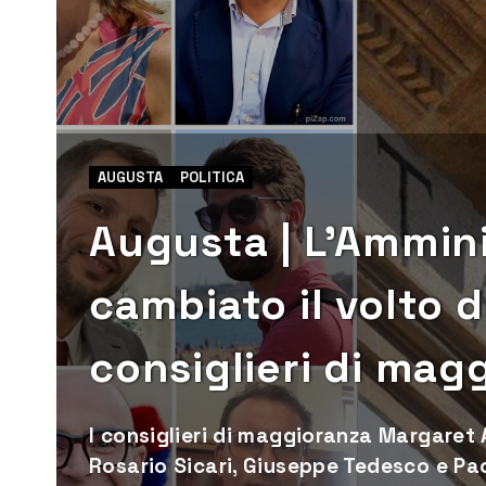
AUGUSTA
POLITICA
Augusta | L’Ammin
cambiato il volto d
consiglieri di mag
I consiglieri di maggioranza Margaret
Rosario Sicari, Giuseppe Tedesco e Pao