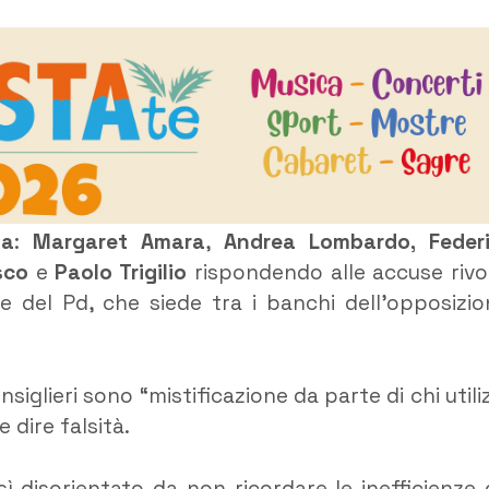
za
:
Margaret Amara
,
Andrea Lombardo,
Feder
sco
e
Paolo Trigilio
rispondendo alle accuse rivo
re del Pd, che siede tra i banchi dell’opposizi
nsiglieri sono “mistificazione da parte di chi utili
 dire falsità.
ì disorientato da non ricordare le inefficienze 