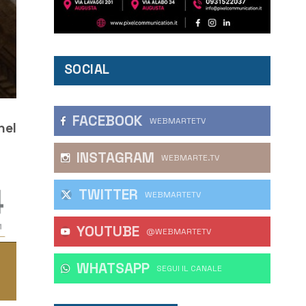
SOCIAL
FACEBOOK
WEBMARTETV
nel
INSTAGRAM
WEBMARTE.TV
TWITTER
WEBMARTETV
YOUTUBE
@WEBMARTETV
WHATSAPP
‎SEGUI IL CANALE