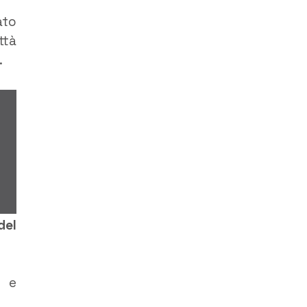
ato
ttà
.
del
e e