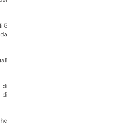
i 5
 da
ali
 di
 di
che