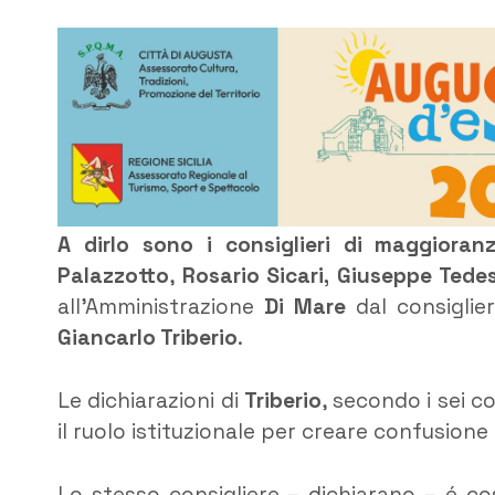
A dirlo sono i consiglieri di maggioran
Palazzotto
,
Rosario Sicari,
Giuseppe Tede
all’Amministrazione
Di Mare
dal consiglie
Giancarlo Triberio
.
Le dichiarazioni di
Triberio
, secondo i sei co
il ruolo istituzionale per creare confusione e
Lo stesso consigliere – dichiarano – é cos