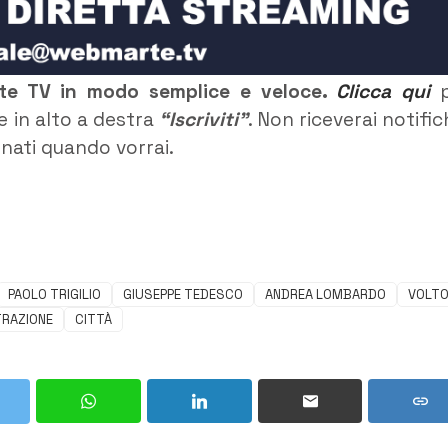
rte TV in modo semplice e veloce.
Clicca qui
p
e in alto a destra
“Iscriviti”
. Non riceverai notific
rnati quando vorrai.
PAOLO TRIGILIO
GIUSEPPE TEDESCO
ANDREA LOMBARDO
VOLT
TRAZIONE
CITTÀ