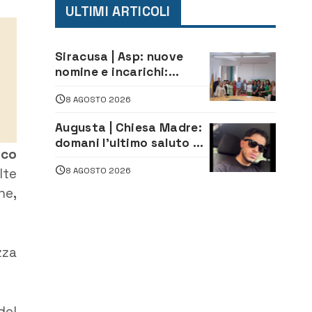
ULTIMI ARTICOLI
Siracusa | Asp: nuove
nomine e incarichi:
Mazzola al Laboratorio
8 AGOSTO 2026
di Sanità pubblica,
Matteliano al Servizio
Augusta | Chiesa Madre:
Legale
domani l’ultimo saluto ad
ico
Alessandro Sicuso,
8 AGOSTO 2026
lte
morto in un incidente
stradale
one
,
zza
del