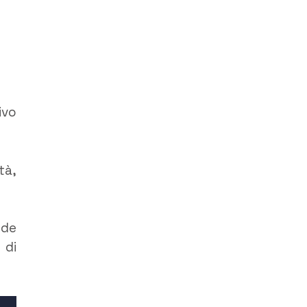
ivo
tà,
nde
 di