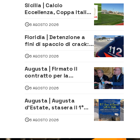
Sicilia | Calcio
Eccellenza, Coppa Italia:
il 30 agosto la prima di
6 AGOSTO 2026
andata
Floridia | Detenzione a
fini di spaccio di crack:
arrestato 22enne
6 AGOSTO 2026
Augusta | Firmato il
contratto per la
realizzazione del
6 AGOSTO 2026
depuratore delle acque
reflue
Augusta | Augusta
d’Estate, stasera il 1°
Torneo di Burraco sotto
6 AGOSTO 2026
le Stelle: piazza
D’Astorga già sold out