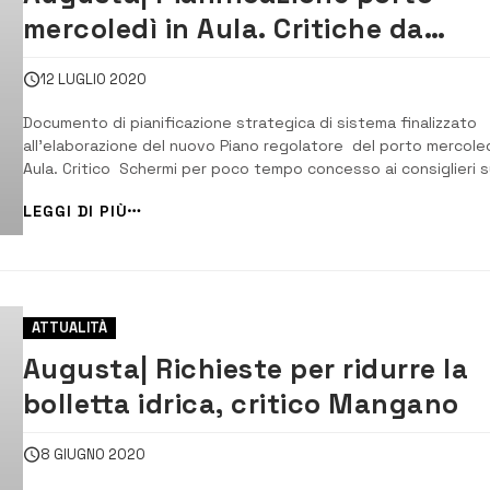
mercoledì in Aula. Critiche da
Schermi al Comune
12 LUGLIO 2020
Documento di pianificazione strategica di sistema finalizzato
all’elaborazione del nuovo Piano regolatore del porto mercoled
Aula. Critico Schermi per poco tempo concesso ai consiglieri s
un Dpss che palesa la volontà dell’Adsp di estendere la sua
LEGGI DI PIÙ
competenza al Faro Santa Croce. [/] Il piano regolatore portual
prevede l’est...
ATTUALITÀ
Augusta| Richieste per ridurre la
bolletta idrica, critico Mangano
8 GIUGNO 2020