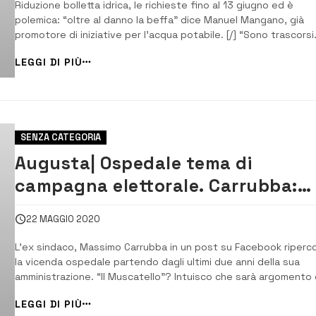
Riduzione bolletta idrica, le richieste fino al 13 giugno ed è
polemica: “oltre al danno la beffa” dice Manuel Mangano, già
promotore di iniziative per l’acqua potabile. [/] “Sono trascorsi
ben 8 mesi di continui disservizi idrici al centro storico di Augu
LEGGI DI PIÙ
e adesso oltre al danno la beffa”. A parlare è Manuel Mangano
presidente [&hel...
SENZA CATEGORIA
Augusta| Ospedale tema di
campagna elettorale. Carrubba:
ricordare bene il passato
22 MAGGIO 2020
L’ex sindaco, Massimo Carrubba in un post su Facebook riperc
la vicenda ospedale partendo dagli ultimi due anni della sua
amministrazione. “Il Muscatello”? Intuisco che sarà argomento 
campagna elettorale. Chi esprime dissenso sulla gestione della
LEGGI DI PIÙ
Sanità ad Augusta ed oggi si mostra critico nei confronti dei