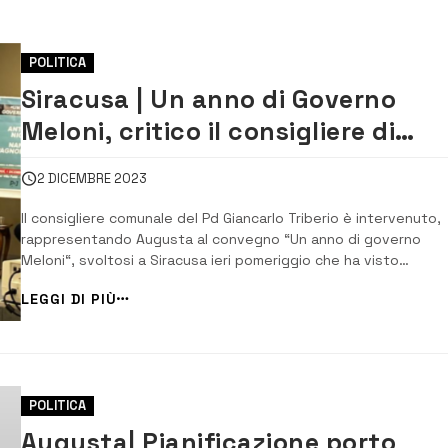
POLITICA
Siracusa | Un anno di Governo
Meloni, critico il consigliere di
Augusta Triberio
2 DICEMBRE 2023
Il consigliere comunale del Pd Giancarlo Triberio è intervenuto,
rappresentando Augusta al convegno “Un anno di governo
Meloni“, svoltosi a Siracusa ieri pomeriggio che ha visto
protagonista il senatore del Partito democratico Antonio Nicit
LEGGI DI PIÙ
Tra i vari problemi sollevati che toccano l’Italia in generale il
consigliere augustano ha posto l’acc...
POLITICA
Augusta| Pianificazione porto