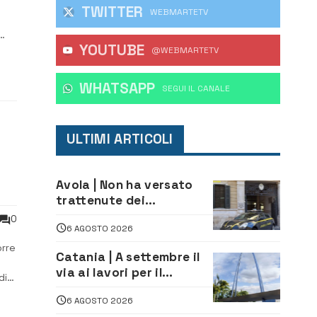
TWITTER
WEBMARTETV
YOUTUBE
sta
@WEBMARTETV
,
WHATSAPP
‎SEGUI IL CANALE
ULTIMI ARTICOLI
Avola | Non ha versato
trattenute dei
lavoratori: sequestrati
0
6 AGOSTO 2026
oltre 700 mila euro a
imprenditore della
orre
Catania | A settembre il
climatizzazione
via ai lavori per il
di
rifacimento dell’ingresso
6 AGOSTO 2026
sud del porto