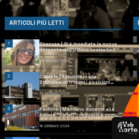
ARTICOLI PIÙ LETTI
1
Siracusa | Si è insediata la nuova
dirigente dell’Ufficio scolastico
6 FEBBRAIO 2024
2
Catania | Assunzioni alla
StMicroelectronics: posizioni
aperte e come candidarsi
12 GENNAIO 2024
3
Pachino | Mancano docenti alla
scuola “Calleri”: requisiti e come
candidarsi
18 GENNAIO 2024