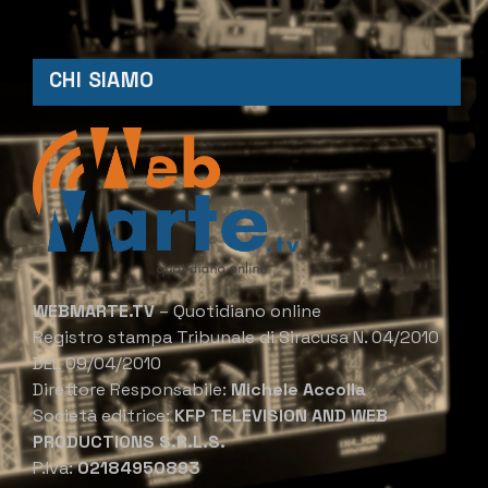
CHI SIAMO
WEBMARTE.TV
– Quotidiano online
Registro stampa Tribunale di Siracusa N. 04/2010
DEL 09/04/2010
Direttore Responsabile:
Michele Accolla
Società editrice:
KFP TELEVISION AND WEB
PRODUCTIONS S.R.L.S.
P.Iva:
02184950893