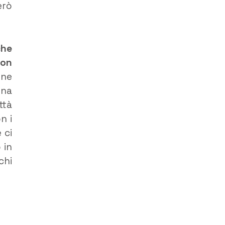
erò
che
con
une
una
ttà
n i
 ci
 in
chi