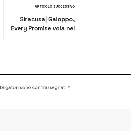
ARTICOLO SUCCESSIVO
Siracusa| Galoppo,
Every Promise vola nel
clou e regala una
tripletta a Cannarella
bligatori sono contrassegnati
*