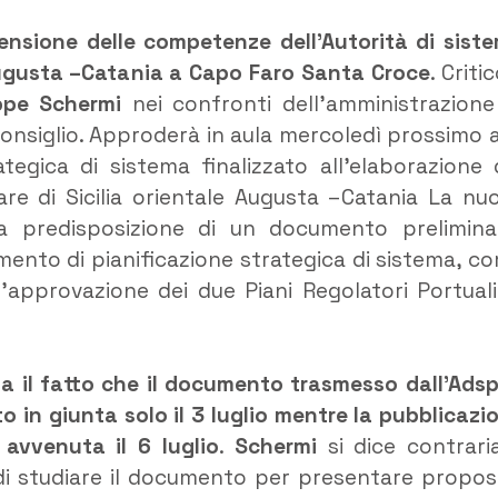
tensione delle competenze dell’Autorità di sist
 Augusta –Catania a Capo Faro Santa Croce
. Critic
ppe Schermi
nei confronti dell’amministrazion
nsiglio. Approderà in aula mercoledì prossimo a
tegica di sistema finalizzato all’elaborazione 
re di Sicilia orientale Augusta –Catania La nu
 la predisposizione di un documento prelimina
nto di pianificazione strategica di sistema, c
l’approvazione dei due Piani Regolatori Portuali
za il fatto che il documento trasmesso dall’Adsp
o in giunta solo il 3 luglio mentre la pubblicazi
è avvenuta il 6 luglio
.
Schermi
si dice contrari
di studiare il documento per presentare propos