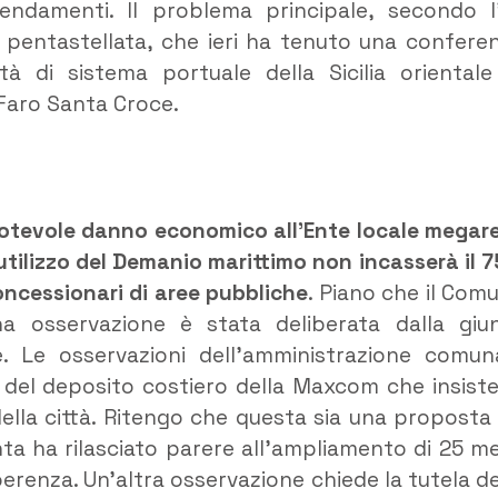
damenti. Il problema principale, secondo l
e pentastellata, che ieri ha tenuto una confere
tà di sistema portuale della Sicilia orientale
Faro Santa Croce.
otevole danno economico all’Ente locale megar
utilizzo del Demanio marittimo non incasserà il 
concessionari di aree pubbliche
. Piano che il Com
 osservazione è stata deliberata dalla giu
. Le osservazioni dell’amministrazione comun
e del deposito costiero della Maxcom che insiste
della città. Ritengo che questa sia una proposta
ta ha rilasciato parere all’ampliamento di 25 me
oerenza. Un’altra osservazione chiede la tutela de