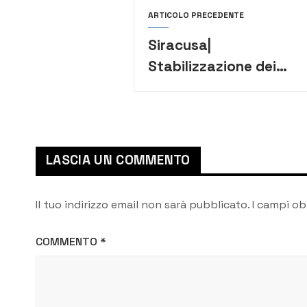
ARTICOLO PRECEDENTE
Siracusa|
Stabilizzazione dei
centosette precari
dell’Asp, Cisl: “Vicini a
questi lavoratori”
LASCIA UN COMMENTO
Il tuo indirizzo email non sarà pubblicato.
I campi ob
COMMENTO
*