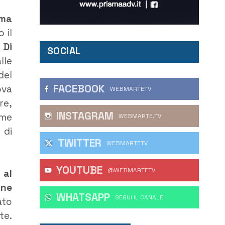
ema
o il
e
Di
SOCIAL
lle
del
FACEBOOK
ova
WEBMARTETV
re,
INSTAGRAM
ome
WEBMARTE.TV
 di
TWITTER
WEBMARTETV
YOUTUBE
@WEBMARTETV
 al
one
WHATSAPP
‎SEGUI IL CANALE
ato
te.