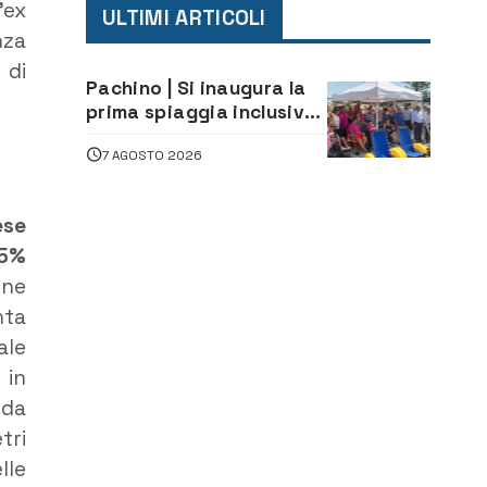
’ex
ULTIMI ARTICOLI
nza
 di
Pachino | Si inaugura la
prima spiaggia inclusiva
della provincia:
7 AGOSTO 2026
assistenza e prevenzione
aperte a tutti
ese
75%
une
nta
ale
 in
 da
tri
lle