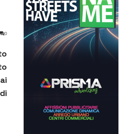
0
to
to
ai
di