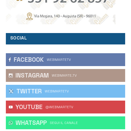
SOCIAL
FACEBOOK
WEBMARTETV
INSTAGRAM
WEBMARTE.TV
TWITTER
WEBMARTETV
YOUTUBE
@WEBMARTETV
WHATSAPP
‎SEGUI IL CANALE