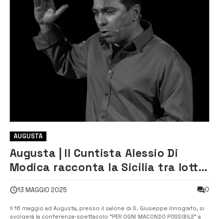
AUGUSTA
Augusta | Il Cuntista Alessio Di
Modica racconta la Sicilia tra lotta
e libertà
0
13 MAGGIO 2025
Il 16 maggio ad Augusta, presso il salone di S. Giuseppe Innografo, si
svolgerà la conferenza-spettacolo “PER OGNI MACONDO POSSIBILE” a