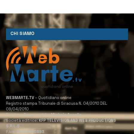
CHI SIAMO
WEBMARTE.TV
– Quotidiano online
Registro stampa Tribunale di Siracusa N. 04/2010 DEL
09/04/2010
Direttore Responsabile:
Michele Accolla
Società editrice:
KFP TELEVISION AND WEB PRODUCTIONS
S.R.L.S.
P.Iva:
02184950893