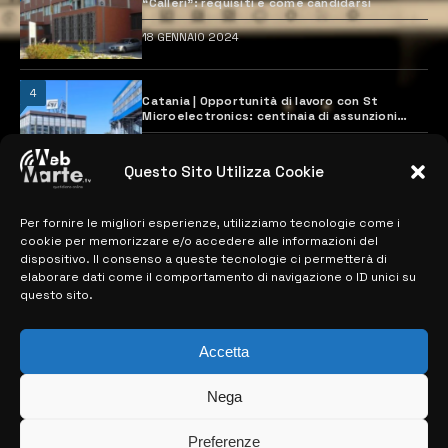
“Calleri”: requisiti e come candidarsi
18 GENNAIO 2024
4
Catania | Opportunità di lavoro con St
Microelectronics: centinaia di assunzioni
previste
28 MARZO 2024
Questo Sito Utilizza Cookie
Per fornire le migliori esperienze, utilizziamo tecnologie come i
MAPPA DEL SITO
cookie per memorizzare e/o accedere alle informazioni del
dispositivo. Il consenso a queste tecnologie ci permetterà di
> NOTIZIE
elaborare dati come il comportamento di navigazione o ID unici su
questo sito.
> EDIZIONI LOCALI
> CONTATTI
Accetta
> INFO
Nega
Preferenze