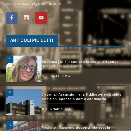
mail:
redazione@webmarte.tv
ARTICOLI PIÙ LETTI
1
Siracusa | Si è insediata la nuova dirigente
dell’Ufficio scolastico
6 FEBBRAIO 2024
2
Catania | Assunzioni alla StMicroelectronics:
posizioni aperte e come candidarsi
12 GENNAIO 2024
3
Pachino | Mancano docenti alla scuola