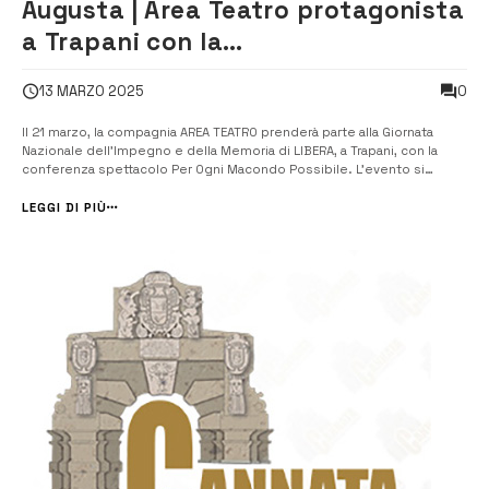
Augusta | Area Teatro protagonista
a Trapani con la
conferenza/spettacolo “Per Ogni
0
13 MARZO 2025
Macondo Possibile”
Il 21 marzo, la compagnia AREA TEATRO prenderà parte alla Giornata
Nazionale dell’Impegno e della Memoria di LIBERA, a Trapani, con la
conferenza spettacolo Per Ogni Macondo Possibile. L’evento si
inserisce nel programma dei seminari tematici organizzati dopo la
manifestazione. Un invito che sottolinea il valore della compagnia,
LEGGI DI PIÙ
riconosc...