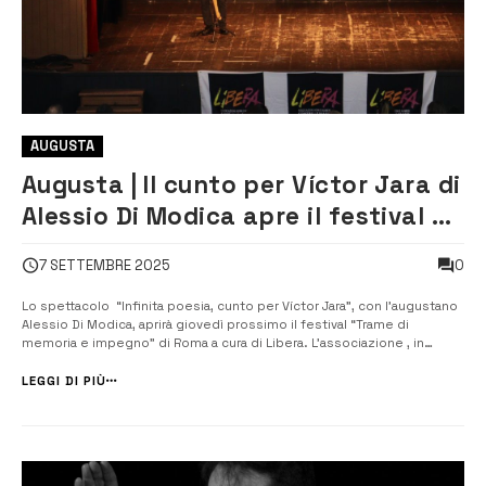
AUGUSTA
Augusta | Il cunto per Víctor Jara di
Alessio Di Modica apre il festival su
memoria e impegno di Roma
0
7 SETTEMBRE 2025
Lo spettacolo “Infinita poesia, cunto per Víctor Jara”, con l’augustano
Alessio Di Modica, aprirà giovedì prossimo il festival “Trame di
memoria e impegno” di Roma a cura di Libera. L’associazione , in
occasione dell’anniversario del colpo di stato in Cile dell’11 settembre
1973, propone una serata di memoria e riflessione attraver...
LEGGI DI PIÙ