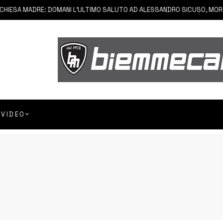
SA MADRE: DOMANI L’ULTIMO SALUTO AD ALESSANDRO SICUSO, MORTO IN
VIDEO