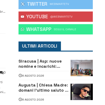
TWITTER
WEBMARTETV
g
obre
YOUTUBE
i
@WEBMARTETV
WHATSAPP
‎SEGUI IL CANALE
ULTIMI ARTICOLI
Siracusa | Asp: nuove
nomine e incarichi:
Mazzola al Laboratorio
0
8 AGOSTO 2026
di Sanità pubblica,
Matteliano al Servizio
ti
Augusta | Chiesa Madre:
Legale
a
domani l’ultimo saluto ad
nni
Alessandro Sicuso,
e
8 AGOSTO 2026
morto in un incidente
di