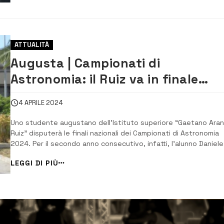
3°QL,...
ATTUALITÀ
Augusta | Campionati di
Astronomia: il Ruiz va in finale
nazionale
4 APRILE 2024
Uno studente augustano dell’Istituto superiore “Gaetano Aran
Ruiz” disputerà le finali nazionali dei Campionati di Astronomia
2024. Per il secondo anno consecutivo, infatti, l’alunno Daniele
Gaeta della classe 3 QL del Liceo quadriennale delle Scienze
LEGGI DI PIÙ
applicate vola all’ultima fase dei campionati italiani della scien
naturale ...