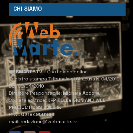
CHI SIAMO
WEBMARTE.TV
– Quotidiano online
Registro stampa Tribunale di Siracusa N. 04/2010
DEL 09/04/2010
Direttore Responsabile:
Michele Accolla
Società editrice:
KFP TELEVISION AND WEB
PRODUCTIONS S.R.L.S.
P.Iva:
02184950893
mail:
redazione@webmarte.tv