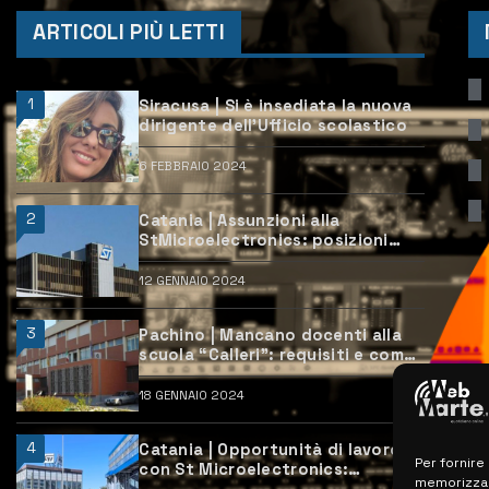
ARTICOLI PIÙ LETTI
1
Siracusa | Si è insediata la nuova
dirigente dell’Ufficio scolastico
6 FEBBRAIO 2024
2
Catania | Assunzioni alla
StMicroelectronics: posizioni
aperte e come candidarsi
12 GENNAIO 2024
3
Pachino | Mancano docenti alla
scuola “Calleri”: requisiti e come
candidarsi
18 GENNAIO 2024
4
Catania | Opportunità di lavoro
Per fornire
con St Microelectronics:
memorizzare