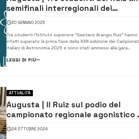
semifinali interregionali dei
Campionati di Astronomia
30 GENNAIO 2025
Tre studenti l’Istituto superiore “Gaetano Arangio Ruiz” hanno
infatti superato la prima fase della XXIII edizione dei Campionat
italiani di Astronomia 2025 e sono stati ammessi alla gara
interregionale. Si tratta di Lara Cuppone di 2BL, Chiara Peluso d
LEGGI DI PIÙ
1AL, entrambe del Liceo scientifico delle Scienze applicate per
categoria Junior, 2 e ...
ATTUALITÀ
Augusta | Il Ruiz sul podio del
campionato regionale agonistico 
Orienteering.
24 OTTOBRE 2024