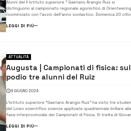
Alunni del II Istituto superiore ” Gaetano Arangio Ruiz si
distinguono al campionato regionale agonistico di Orienteerin
ricominciato con l’avvio dell’anno scolastico. Domenica 20 ott
gli studenti, accompagnati dalla docente Marinella Strazzulla, s
LEGGI DI PIÙ
sono sfidati nel centro storico di Enna in una competizione
impegnativa dal punto di...
ATTUALITÀ
Augusta | Campionati di fisica: sul
podio tre alunni del Ruiz
9 GIUGNO 2024
L’Istituto superiore “Gaetano Arangio Ruiz” ha visto tre studen
del Liceo scientifico scienze applicate quadriennale brillare all
fase interprovinciale dei Campionati di Fisica. Si tratta di Giova
Coco di 4°QL, che ha conquistato la medaglia di bronzo, Daniel
LEGGI DI PIÙ
Gaeta di 3°QL, anche lui medaglia di bronzo, e Stefano Di Fazio 