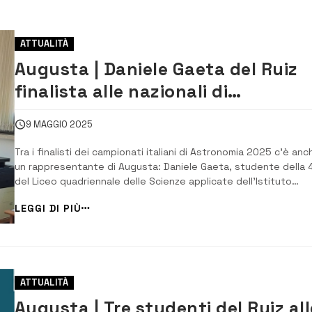
ATTUALITÀ
Augusta | Daniele Gaeta del Ruiz
finalista alle nazionali di
astronomia
9 MAGGIO 2025
Tra i finalisti dei campionati italiani di Astronomia 2025 c’è anc
un rappresentante di Augusta: Daniele Gaeta, studente della 
del Liceo quadriennale delle Scienze applicate dell’Istituto
“Gaetano Arangio Ruiz”, è riuscito a superare brillantemente la
LEGGI DI PIÙ
fase interregionale nella categoria Senior, conquistando così 
posto nella fase final...
ATTUALITÀ
Augusta | Tre studenti del Ruiz all