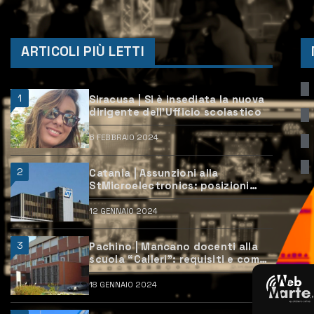
ARTICOLI PIÙ LETTI
1
Siracusa | Si è insediata la nuova
dirigente dell’Ufficio scolastico
6 FEBBRAIO 2024
2
Catania | Assunzioni alla
StMicroelectronics: posizioni
aperte e come candidarsi
12 GENNAIO 2024
3
Pachino | Mancano docenti alla
scuola “Calleri”: requisiti e come
candidarsi
18 GENNAIO 2024