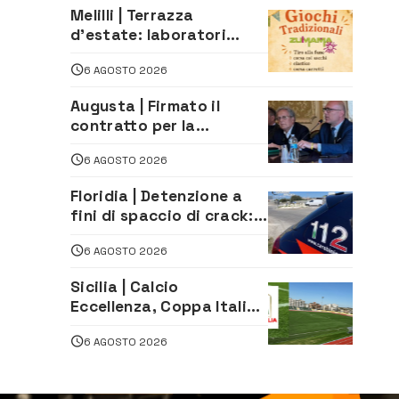
Melilli | Terrazza
d’estate: laboratori
creativi di fashion
6 AGOSTO 2026
styling e giochi
tradizionali di Zuimama,
Augusta | Firmato il
ecco come iscriversi
contratto per la
realizzazione del
6 AGOSTO 2026
depuratore delle acque
reflue
Floridia | Detenzione a
fini di spaccio di crack:
arrestato 22enne
6 AGOSTO 2026
Sicilia | Calcio
Eccellenza, Coppa Italia:
il 30 agosto la prima di
6 AGOSTO 2026
andata