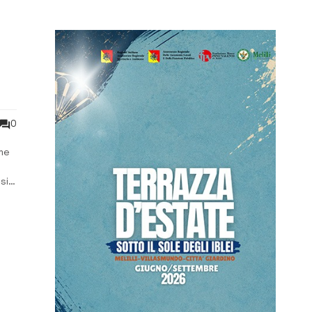
0
rme
si