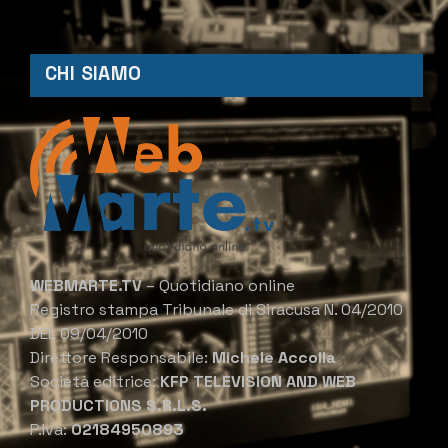
CHI SIAMO
WEBMARTE.TV
– Quotidiano online
Registro stampa Tribunale di Siracusa N. 04/2010
DEL 09/04/2010
Direttore Responsabile:
Michele Accolla
Società editrice:
KFP TELEVISION AND WEB
PRODUCTIONS S.R.L.S.
P.Iva:
02184950893