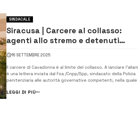
SINDACALE
Siracusa | Carcere al collasso:
agenti allo stremo e detenuti
impuniti
16 SETTEMBRE 2025
Il carcere di Cavadonna è al limite del collasso. A lanciare l’alla
è una lettera inviata dal Fsa /Cnpp/Spp, sindacato della Polizia
penitenziaria alle autorità governative competenti, nella quale 
denuncia una situazione ormai diventata “insostenibile” per il
LEGGI DI PIÙ
personale in servizio nella casa circondariale di Siracusa.
Secondo...