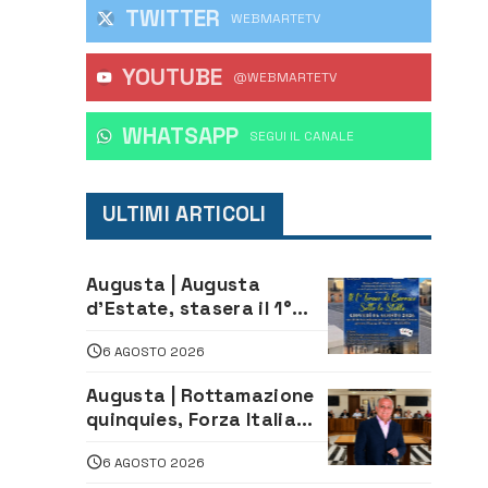
TWITTER
WEBMARTETV
YOUTUBE
@WEBMARTETV
WHATSAPP
‎SEGUI IL CANALE
ULTIMI ARTICOLI
Augusta | Augusta
d’Estate, stasera il 1°
Torneo di Burraco sotto
6 AGOSTO 2026
le Stelle: piazza
D’Astorga già sold out
Augusta | Rottamazione
quinquies, Forza Italia
rivendica il risultato:
6 AGOSTO 2026
«La proposta è nostra»