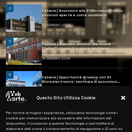
2
Catania | Assunzioni alla StMicroelectronics:
posizioni aperte e come candidarsi
12 GENNAIO 2024
3
Pachino | Mancano docenti alla scuola
“Calleri”: requisiti e come candidarsi
18 GENNAIO 2024
4
Catania | Opportunità di lavoro con St
Microelectronics: centinaia di assunzioni
previste
28 MARZO 2024
Questo Sito Utilizza Cookie
Per fornire le migliori esperienze, utilizziamo tecnologie come i
MAPPA DEL SITO
cookie per memorizzare e/o accedere alle informazioni del
dispositivo. Il consenso a queste tecnologie ci permetterà di
> NOTIZIE
elaborare dati come il comportamento di navigazione o ID unici su