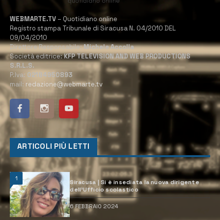
WEBMARTE.TV
– Quotidiano online
Registro stampa Tribunale di Siracusa N. 04/2010 DEL
09/04/2010
Direttore Responsabile:
Michele Accolla
Società editrice:
KFP TELEVISION AND WEB PRODUCTIONS
S.R.L.S.
P.Iva:
02184950893
mail:
redazione@webmarte.tv
ARTICOLI PIÙ LETTI
1
Siracusa | Si è insediata la nuova dirigente
dell’Ufficio scolastico
6 FEBBRAIO 2024