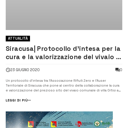
ATTUALITÀ
Siracusa| Protocollo d’intesa per la
cura e la valorizzazione del vivaio di
villa Ortisi
0
23 GIUGNO 2020
Un protocollo d’intesa tra l’Associazione Rifiuti Zero e l’Auser
Territoriale di Siracusa che pone al centro della collaborazione la cura
e valorizzazione del prezioso sito del vivaio comunale di villa Ortisi a
Siracusa. [/] Il vivaio comunale è un’area di oltre 4000 metri, cogestito
dall’Associazione Rifiuti Zero, cent...
LEGGI DI PIÙ