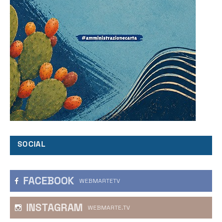
SOCIAL
FACEBOOK
WEBMARTETV
INSTAGRAM
WEBMARTE.TV