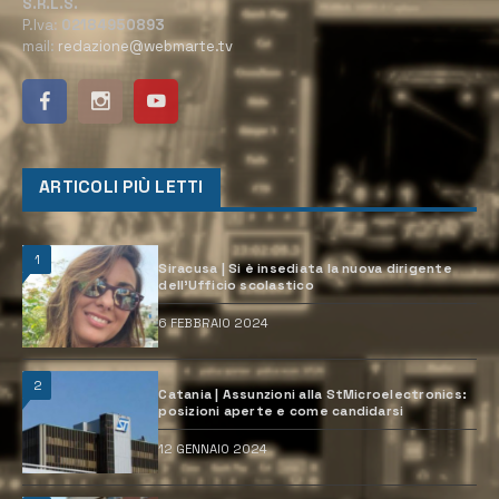
S.R.L.S.
P.Iva:
02184950893
mail:
redazione@webmarte.tv
ARTICOLI PIÙ LETTI
1
Siracusa | Si è insediata la nuova dirigente
dell’Ufficio scolastico
6 FEBBRAIO 2024
2
Catania | Assunzioni alla StMicroelectronics:
posizioni aperte e come candidarsi
12 GENNAIO 2024