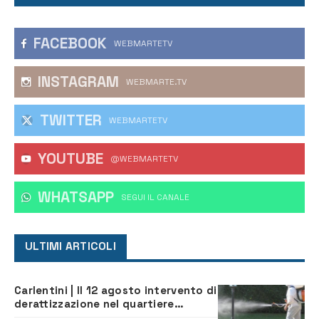
FACEBOOK
WEBMARTETV
INSTAGRAM
WEBMARTE.TV
TWITTER
WEBMARTETV
YOUTUBE
@WEBMARTETV
WHATSAPP
‎SEGUI IL CANALE
ULTIMI ARTICOLI
Carlentini | Il 12 agosto intervento di
derattizzazione nel quartiere
Santuzzi