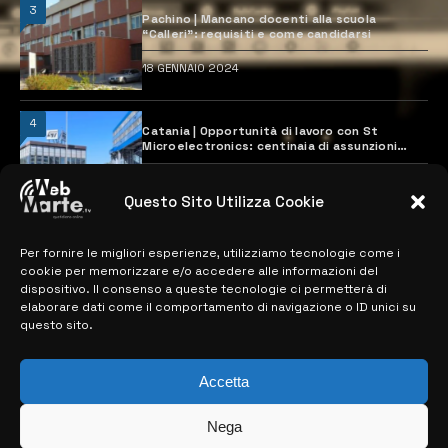
3
Pachino | Mancano docenti alla scuola
“Calleri”: requisiti e come candidarsi
18 GENNAIO 2024
4
Catania | Opportunità di lavoro con St
Microelectronics: centinaia di assunzioni
previste
28 MARZO 2024
Questo Sito Utilizza Cookie
Per fornire le migliori esperienze, utilizziamo tecnologie come i
MAPPA DEL SITO
cookie per memorizzare e/o accedere alle informazioni del
dispositivo. Il consenso a queste tecnologie ci permetterà di
> NOTIZIE
elaborare dati come il comportamento di navigazione o ID unici su
questo sito.
> EDIZIONI LOCALI
> CONTATTI
Accetta
> INFO
Nega