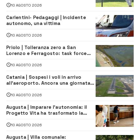
10 AGOSTO 2026
Carlentini- Pedagaggi | Incidente
autonomo, una vittima
10 AGOSTO 2026
Priolo | Tolleranza zero a San
Lorenzo e Ferragosto: task force
contro degrado e caos sul litorale,
navette gratuite
10 AGOSTO 2026
Catania | Sospesi i voli in arrivo
all’aeroporto. Ancora una giornata
di disagi per i viaggiatori
10 AGOSTO 2026
Augusta | Imparare l’autonomia: il
Progetto Vita ha trasformato la
quotidianità in una palestra di
indipendenza
10 AGOSTO 2026
Augusta | Villa comunale: