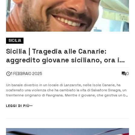
SICILIA
Sicilia | Tragedia alle Canarie:
aggredito giovane siciliano, ora in
coma in fin di vita
0
1 FEBBRAIO 2025
Un banale diverbio in un locale di Lanzarote, nelle Isole Canarie, ha
scatenato una violenza che ha cambiato la vita di Salvatore Sinagra, un
trentenne originario di Favignana. Mentre il giovane, che gestiva un bar
sull’isola spagnola, si trovava all’esterno del locale per fumare una
sigaretta, è stato aggredito senza motivo apparente da un in...
LEGGI DI PIÙ