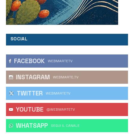
SOCIAL
FACEBOOK
WEBMARTETV
INSTAGRAM
WEBMARTE.TV
TWITTER
WEBMARTETV
YOUTUBE
@WEBMARTETV
WHATSAPP
‎SEGUI IL CANALE