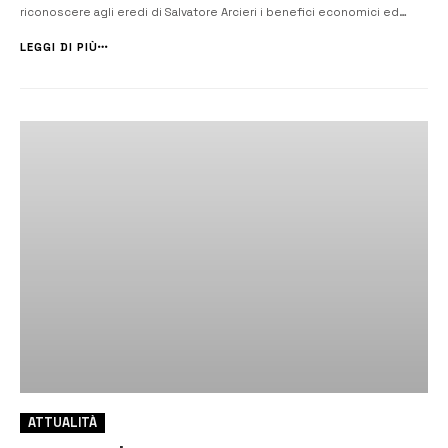
riconoscere agli eredi di Salvatore Arcieri i benefici economici ed
assistenziali connessi allo status di vittima del dovere e, in
particolare, all’elargizione nella misura di 200 mila euro. [/] All’as...
LEGGI DI PIÙ
ATTUALITÀ