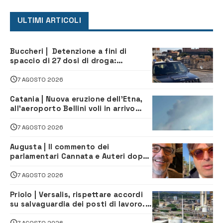
ULTIMI ARTICOLI
Buccheri | Detenzione a fini di
spaccio di 27 dosi di droga:
denunciati tre 20enni
7 AGOSTO 2026
Catania | Nuova eruzione dell’Etna,
all’aeroporto Bellini voli in arrivo
dirottati
7 AGOSTO 2026
Augusta | Il commento dei
parlamentari Cannata e Auteri dopo
la firma del contatto per il
depuratore
7 AGOSTO 2026
Priolo | Versalis, rispettare accordi
su salvaguardia dei posti di lavoro. Il
sindaco scrive alla società
7 AGOSTO 2026