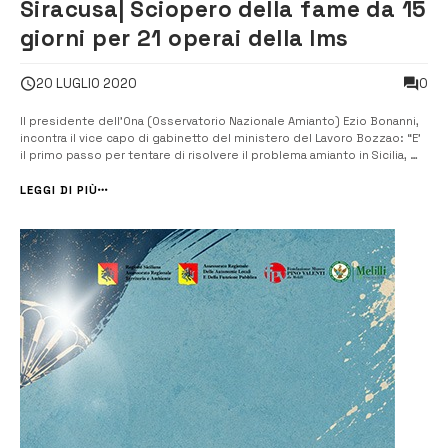
Siracusa| Sciopero della fame da 15
giorni per 21 operai della Ims
0
20 LUGLIO 2020
Il presidente dell’Ona (Osservatorio Nazionale Amianto) Ezio Bonanni,
incontra il vice capo di gabinetto del ministero del Lavoro Bozzao: “E’
il primo passo per tentare di risolvere il problema amianto in Sicilia, ma
non basta. Se necessario faremo manifestazione nazionale delle
vittime di amianto”. [/] Il Presidente dell’Osservatorio Nazional...
LEGGI DI PIÙ