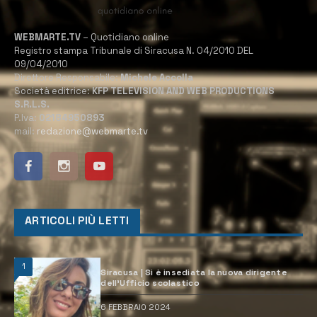
WEBMARTE.TV
– Quotidiano online
Registro stampa Tribunale di Siracusa N. 04/2010 DEL
09/04/2010
Direttore Responsabile:
Michele Accolla
Società editrice:
KFP TELEVISION AND WEB PRODUCTIONS
S.R.L.S.
P.Iva:
02184950893
mail:
redazione@webmarte.tv
ARTICOLI PIÙ LETTI
1
Siracusa | Si è insediata la nuova dirigente
dell’Ufficio scolastico
6 FEBBRAIO 2024