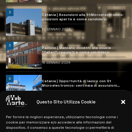
2
Catania | Assunzioni alla StMicroelectronics:
posizioni aperte e come candidarsi
12 GENNAIO 2024
3
Pachino | Mancano docenti alla scuola
“Calleri”: requisiti e come candidarsi
18 GENNAIO 2024
4
Catania | Opportunità di lavoro con St
Microelectronics: centinaia di assunzioni
previste
28 MARZO 2024
Questo Sito Utilizza Cookie
Per fornire le migliori esperienze, utilizziamo tecnologie come i
MAPPA DEL SITO
cookie per memorizzare e/o accedere alle informazioni del
dispositivo. Il consenso a queste tecnologie ci permetterà di