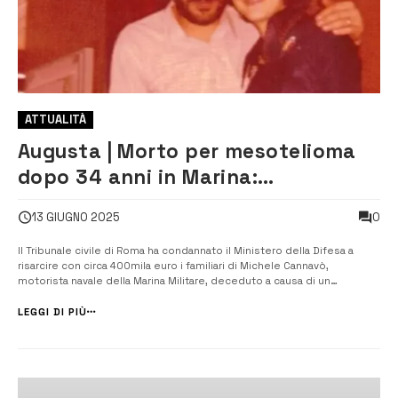
ATTUALITÀ
Augusta | Morto per mesotelioma
dopo 34 anni in Marina:
condannato il Ministero della
0
13 GIUGNO 2025
Difesa
Il Tribunale civile di Roma ha condannato il Ministero della Difesa a
risarcire con circa 400mila euro i familiari di Michele Cannavò,
motorista navale della Marina Militare, deceduto a causa di un
mesotelioma pleurico provocato dall’esposizione prolungata
all’amianto durante la sua lunga carriera nelle Forze Armate. Cannavò,
LEGGI DI PIÙ
originario della ...