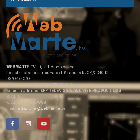
WEBMARTE.TV
– Quotidiano online
Registro stampa Tribunale di Siracusa N. 04/2010 DEL
09/04/2010
Direttore Responsabile:
Michele Accolla
Società editrice:
KFP TELEVISION AND WEB PRODUCTIONS
S.R.L.S.
P.Iva:
02184950893
mail:
redazione@webmarte.tv