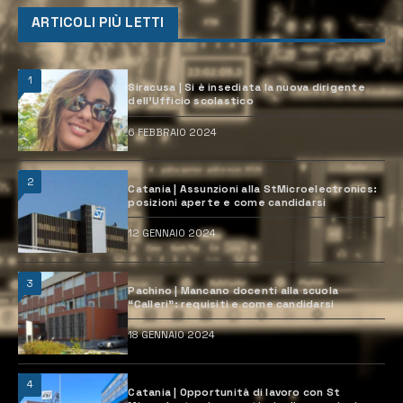
ARTICOLI PIÙ LETTI
1
Siracusa | Si è insediata la nuova dirigente
dell’Ufficio scolastico
6 FEBBRAIO 2024
2
Catania | Assunzioni alla StMicroelectronics:
posizioni aperte e come candidarsi
12 GENNAIO 2024
3
Pachino | Mancano docenti alla scuola
“Calleri”: requisiti e come candidarsi
18 GENNAIO 2024
4
Catania | Opportunità di lavoro con St