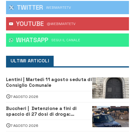
TWITTER
WEBMARTETV
YOUTUBE
@WEBMARTETV
WHATSAPP
‎SEGUI IL CANALE
ULTIMI ARTICOLI
Lentini | Martedì 11 agosto seduta di
Consiglio Comunale
7 AGOSTO 2026
Buccheri | Detenzione a fini di
spaccio di 27 dosi di droga:
denunciati tre 20enni
7 AGOSTO 2026