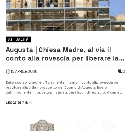
ATTUALITÀ
Augusta | Chiesa Madre, al via il
conto alla rovescia per liberare la
facciata restaurata
0
15 APRILE 2026
Dallo scorso lunedì è ufficialmente iniziato il conto alla rovescia per
restituire alla città il prospetto del Duomo di Augusta, libero
dall’imponente impalcatura installata per i lavori di restauro. A darne
notizia è stato l’assessore alla Cultura, Giuseppe Carrabino,
sottolineando l’importanza di un intervento che riporta alla luce la
LEGGI DI PIÙ
bellez...