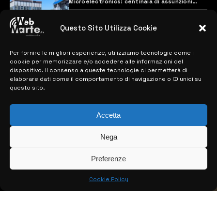
Microelectronics: centinaia di assunzioni
previste
28 MARZO 2024
Questo Sito Utilizza Cookie
Per fornire le migliori esperienze, utilizziamo tecnologie come i
MAPPA DEL SITO
cookie per memorizzare e/o accedere alle informazioni del
dispositivo. Il consenso a queste tecnologie ci permetterà di
> NOTIZIE
elaborare dati come il comportamento di navigazione o ID unici su
questo sito.
> EDIZIONI LOCALI
Accetta
> CONTATTI
> INFO
Nega
Preferenze
Cookie Policy