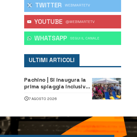
TWITTER
WEBMARTETV
YOUTUBE
@WEBMARTETV
WHATSAPP
‎SEGUI IL CANALE
ULTIMI ARTICOLI
Pachino | Si inaugura la
prima spiaggia inclusiva
della provincia:
7 AGOSTO 2026
assistenza e prevenzione
aperte a tutti