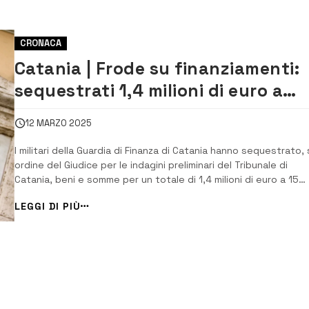
CRONACA
Catania | Frode su finanziamenti:
sequestrati 1,4 milioni di euro a
nota banca e 15 indagati
12 MARZO 2025
I militari della Guardia di Finanza di Catania hanno sequestrato, 
ordine del Giudice per le indagini preliminari del Tribunale di
Catania, beni e somme per un totale di 1,4 milioni di euro a 15
persone indagate per una truffa ai danni di una nota banca
LEGGI DI PIÙ
nazionale. Secondo le indagini, il piano fraudolento si articolav
[…]