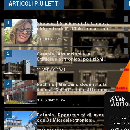
ARTICOLI PIÙ LETTI
1
Siracusa | Si è insediata la nuova
dirigente dell’Ufficio scolastico
6 FEBBRAIO 2024
2
Catania | Assunzioni alla
StMicroelectronics: posizioni
aperte e come candidarsi
12 GENNAIO 2024
3
Pachino | Mancano docenti alla
scuola “Calleri”: requisiti e come
candidarsi
18 GENNAIO 2024
4
Catania | Opportunità di lavoro
Per fornire
con St Microelectronics:
memorizzare
centinaia di assunzioni previste
queste tec