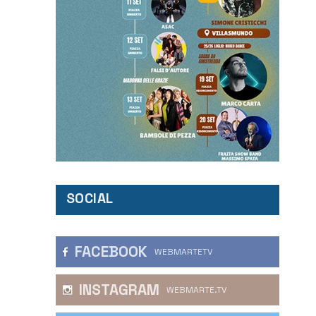
SOCIAL
FACEBOOK
WEBMARTETV
INSTAGRAM
WEBMARTE.TV