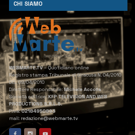
CHI SIAMO
WEBMARTE.TV
– Quotidiano online
Registro stampa Tribunale di Siracusa N. 04/2010
DEL 09/04/2010
Direttore Responsabile:
Michele Accolla
Società editrice:
KFP TELEVISION AND WEB
PRODUCTIONS S.R.L.S.
P.Iva:
02184950893
mail:
redazione@webmarte.tv