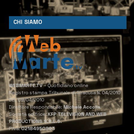
CHI SIAMO
WEBMARTE.TV
– Quotidiano online
Registro stampa Tribunale di Siracusa N. 04/2010
DEL 09/04/2010
Direttore Responsabile:
Michele Accolla
Società editrice:
KFP TELEVISION AND WEB
PRODUCTIONS S.R.L.S.
P.Iva:
02184950893