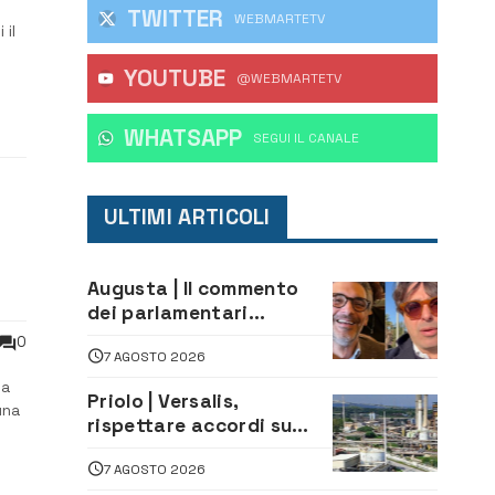
TWITTER
WEBMARTETV
 il
YOUTUBE
o
@WEBMARTETV
arte
WHATSAPP
‎SEGUI IL CANALE
ULTIMI ARTICOLI
Augusta | Il commento
dei parlamentari
Cannata e Auteri dopo la
0
7 AGOSTO 2026
firma del contatto per il
depuratore
la
Priolo | Versalis,
una
rispettare accordi su
salvaguardia dei posti di
7 AGOSTO 2026
lavoro. Il sindaco scrive
e e