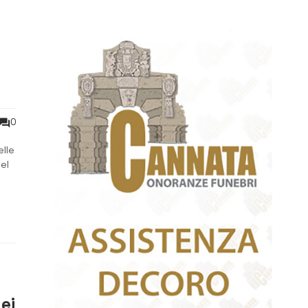
0
elle
el
ei