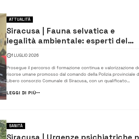
ATTUALITÀ
Siracusa | Fauna selvatica e
legalità ambientale: esperti del
Cabs a confronto con la Polizia
1 LUGLIO 2026
provinciale
Prosegue il percorso di formazione continua e valorizzazione d
risorse umane promosso dal comando della Polizia provinciale d
Libero consorzio Comunale di Siracusa, con un qualificato
momento di approfondimento dedicato alla tutela della
LEGGI DI PIÙ
biodiversità e al contrasto dei reati contro la fauna selvatica.
Nella sede del Comando in via N...
SANITÀ
Siracusa | Urgenze psichiatriche n