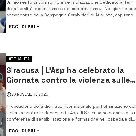
Un momento di confronto e sensibilizzazione dedicato ai temi
della legalità, del bullismo e del cyberbullismo. Nei giorni scorsi
comandante della Compagnia Carabinieri di Augusta, capitano
Luca Pisano, ha incontrato la comunità scolastica del 2° Istitut
LEGGI DI PIÙ
comprensivo “Orso Mario Corbino” . All’incontro hanno preso p
genitori, insegnant...
ATTUALITÀ
Siracusa | L’Asp ha celebrato la
Giornata contro la violenza sulle
donne: a Lentini focus
26 NOVEMBRE 2025
sull’integrazione ospedale-
In occasione della Giornata internazionale per l’eliminazione del
territorio
violenza contro le donne, ieri l’Asp di Siracusa ha organizzato 
conferenza di sensibilizzazione e formazione nell’ospedale di
Lentini, struttura appartenente al network “Bollino Rosa”. Al
LEGGI DI PIÙ
centro del dibattito, l’importanza dell’integrazione tra ospedal