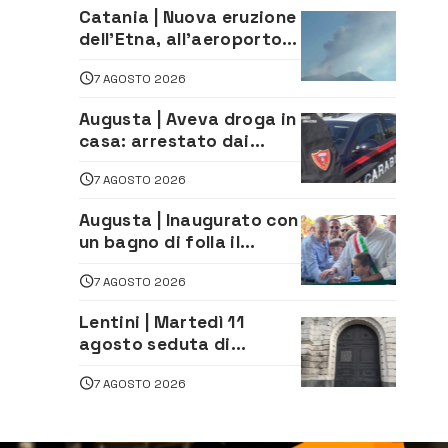
alla società
Catania | Nuova eruzione
dell’Etna, all’aeroporto
Bellini voli in arrivo
7 AGOSTO 2026
dirottati
Augusta | Aveva droga in
casa: arrestato dai
Carabinieri 31enne
7 AGOSTO 2026
Augusta | Inaugurato con
un bagno di folla il
McDonald’s di via Aldo
7 AGOSTO 2026
Moro
Lentini | Martedì 11
agosto seduta di
Consiglio Comunale
7 AGOSTO 2026