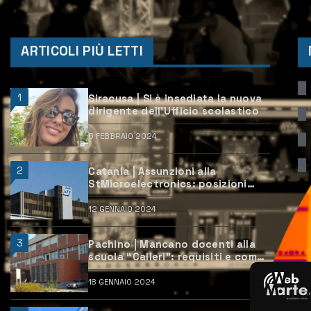
ARTICOLI PIÙ LETTI
1
Siracusa | Si è insediata la nuova
dirigente dell’Ufficio scolastico
6 FEBBRAIO 2024
2
Catania | Assunzioni alla
StMicroelectronics: posizioni
aperte e come candidarsi
12 GENNAIO 2024
3
Pachino | Mancano docenti alla
scuola “Calleri”: requisiti e come
candidarsi
18 GENNAIO 2024