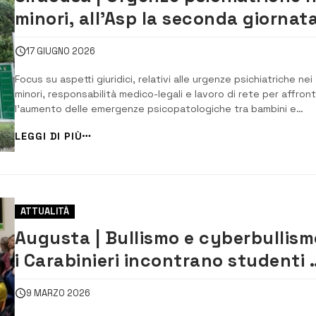
minori, all’Asp la seconda giornat
del corso di formazione
17 GIUGNO 2026
Focus su aspetti giuridici, relativi alle urgenze psichiatriche nei
minori, responsabilità medico-legali e lavoro di rete per affron
l’aumento delle emergenze psicopatologiche tra bambini e
adolescenti Si concluderà venerdì 19 giugno, nella sede della
LEGGI DI PIÙ
Formazione permanente dell’Asp di Siracusa in viale Epipoli 72, i
progetto formativo azi...
ATTUALITÀ
Augusta | Bullismo e cyberbullism
i Carabinieri incontrano studenti 
famiglie
9 MARZO 2026