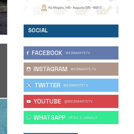
SOCIAL
FACEBOOK
WEBMARTETV
INSTAGRAM
WEBMARTE.TV
TWITTER
WEBMARTETV
YOUTUBE
@WEBMARTETV
WHATSAPP
‎SEGUI IL CANALE