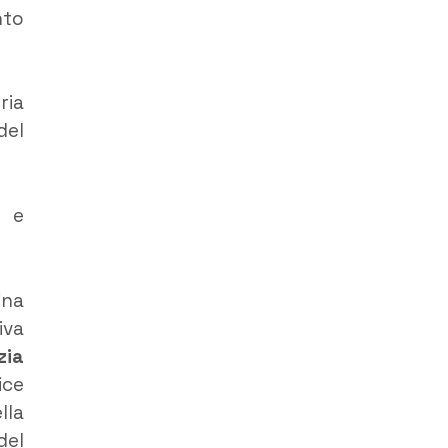
nto
ria
del
e e
ina
iva
zia
ice
lla
del