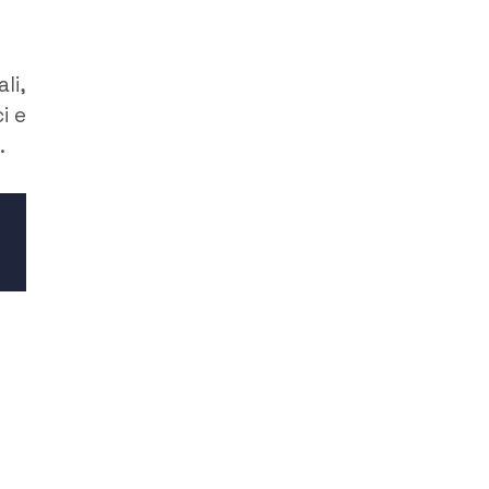
li,
i e
.