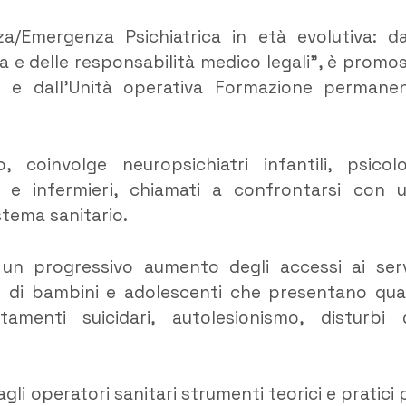
za/Emergenza Psichiatrica in età evolutiva: da
ica e delle responsabilità medico legali”, è promo
ale e dall’Unità operativa Formazione permane
, coinvolge neuropsichiatri infantili, psicolo
li e infermieri, chiamati a confrontarsi con 
stema sanitario.
to un progressivo aumento degli accessi ai serv
te di bambini e adolescenti che presentano qua
amenti suicidari, autolesionismo, disturbi 
gli operatori sanitari strumenti teorici e pratici 