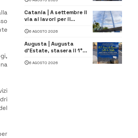
oltre 700 mila euro a
imprenditore della
lla
Catania | A settembre il
climatizzazione
via ai lavori per il
sso
rifacimento dell’ingresso
nte
6 AGOSTO 2026
sud del porto
Augusta | Augusta
d’Estate, stasera il 1°
gi,
Torneo di Burraco sotto
6 AGOSTO 2026
una
le Stelle: piazza
D’Astorga già sold out
izi
dri
del
per